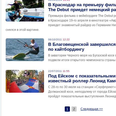
В Краснодар на премьеру фил
The Debut приедет немецкий р
Премьера фильма о вейкбордиге The Debut 
в Краснодаре 19-го апреля в кинотеатре «Ав
приедет знаменитый райдер из Германии Ни
снялся в этой картине.
06/10/2011
12:22
В Благовещенской завершился
по кайтбордингу
В акватории Черного моря на Бугазской косе
подвели итоги открытого чемпионата страны 
22/07/2011
11:55
Под Ейском с показательными
известный роллер Леонид Кам
С 28-го по 30 июля на станции «Серфприют»
Должанской косе, неподалеку от города Ейска
пройдут показательные выступления Леонид
1
2
Следующая >>