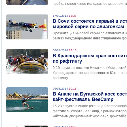
пройдет спортивное молодежное мероприяти
17/09/2014
13:38
В Сочи состоится первый в ис
мировой серии по авиагонкам
Презентация мировой серии по авиагонкам Red
рамках международного инвестиционного фо
06/08/2014
13:10
В Краснодарском крае состои
по рафтингу
9-10 августа в поселке Никитино (Мостовский
Краснодарского края и первенство Южного ф
рафтингу.
06/08/2014
10:18
В Анапе на Бугазской косе со
кайт-фестиваль BeeCamp
15-23 августа в Анапе (станица Благовещенск
фестиваль спорта BeeCamp, в рамках которо
кайтовым дисциплинам: курс-рейс, фристайл 
08/04/2014
16:43