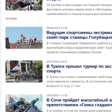
28 октября в Краснодаре на Главной городс
фестиваль уличных видов спорта «Молодежь 
соревнованиях и показательных выступления
человек.
08/09/2023
21:25
Ведущие спортсмены-экстрема
скейт-парк станицы Голубицко
В станице Голубицкой Темрюкского района в 
крупнейших в Краснодарском крае скейт-пар
провели сильнейшие райдеры России.
24/07/2018
19:07
В Туапсе прошел турнир по э
спорта
В Туапсе состоялись соревнования скейтбор
спортсменов на самокатах. В состязаниях пр
возрасте от 8 до 17 лет.
18/10/2017
17:31
В Сочи пройдет масштабный за
препятствиями «Гонка гладиат
4-го ноября в Сочи на территории комплекса