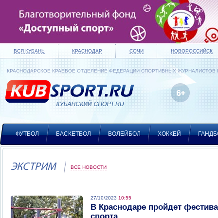
ВСЯ КУБАНЬ
КРАСНОДАР
СОЧИ
НОВОРОССИЙСК
КРАСНОДАРСКОЕ КРАЕВОЕ ОТДЕЛЕНИЕ ФЕДЕРАЦИИ СПОРТИВНЫХ ЖУРНАЛИСТОВ
ФУТБОЛ
БАСКЕТБОЛ
ВОЛЕЙБОЛ
ХОККЕЙ
ГАНДБ
ЭКСТРИМ
ВСЕ НОВОСТИ
27/10/2023
10:55
В Краснодаре пройдет фестив
спорта