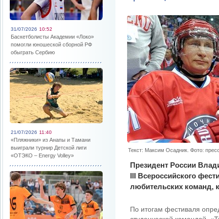
31/07/2026
10:52
Баскетболисты Академии «Локо»
помогли юношеской сборной РФ
обыграть Сербию
21/07/2026
11:40
«Пляжники» из Анапы и Тамани
выиграли турнир Детской лиги
Текст: Максим Осадник. Фото: прес
«ОТЭКО – Energy Volley»
Президент России Влад
III Всероссийского фест
любительских команд, 
По итогам фестиваля опре