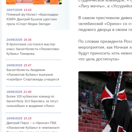
студенческой командой, «Т
«Лигу мечты», а «Уссурийс
16/07/2026
13:43
Пляжный футболист «Краснодара-
В самом престижном дивиз
ЮМР» Дмитрий Бушков удостоен
челябинский «Орион» со сч
приза «Спорт Медиа Звезда»
ледового дворца в своем г
24/06/2026
16:34
По словам президента Росс
В Кропоткине состоялся мастер-
мероприятия, как Ночная х
класс баскетболиста «Локомотива-
будут приносить хоть немн
Кубань» Темирова
что цель достигнута».
19/06/2026
15:47
Баскетболисты Академии
«Локомотив-Кубань» выиграли
«серебро» Спартакиады учащихся
18/06/2026
21:40
Более 100 кубанских команд по
баскетболу 3х3 боролись за титул
сильнейших в академии «Локо»
16/06/2026
10:15
Дмитрий Пирог – о «бронзе» ПБК
«Локомотив-Кубань» в чемпионате