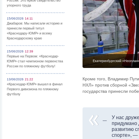
России: Это яркое свидетельство
упорного труда
15/06/2026
14:11
Джабаров: Мы написали историю и
принесли первый титул
«Краснодару-ЮМР» и всему
Краснодарскому краю
15/06/2026
12:39
Первые на Первом: «Краснодар-
Екатеринбургский «Неоплан»
ЮМР» стал чемпионом первенства
России по пляжному футболу!
Кроме того, Владимир Пути
13/06/2026
21:22
«Краснодар-ЮМР» вышел в финал
НХЛ» против сборной «Зве
Первого дивизиона по пляжному
государства принесли побе
футболу
У нас друже
придумано 
развитию с
спорте», — 