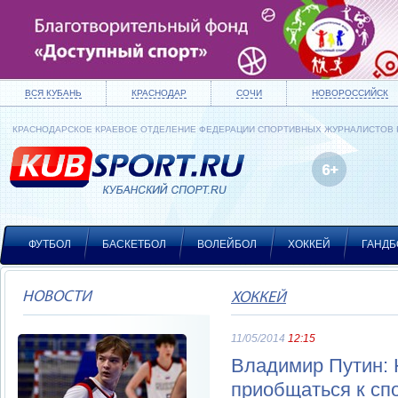
ВСЯ КУБАНЬ
КРАСНОДАР
СОЧИ
НОВОРОССИЙСК
КРАСНОДАРСКОЕ КРАЕВОЕ ОТДЕЛЕНИЕ ФЕДЕРАЦИИ СПОРТИВНЫХ ЖУРНАЛИСТОВ
ФУТБОЛ
БАСКЕТБОЛ
ВОЛЕЙБОЛ
ХОККЕЙ
ГАНДБ
НОВОСТИ
ХОККЕЙ
11/05/2014
12:15
Владимир Путин: 
приобщаться к сп