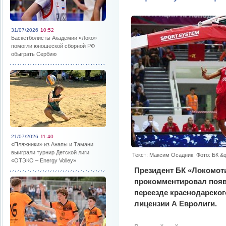
31/07/2026
10:52
Баскетболисты Академии «Локо»
помогли юношеской сборной РФ
обыграть Сербию
21/07/2026
11:40
«Пляжники» из Анапы и Тамани
выиграли турнир Детской лиги
Текст: Максим Осадник. Фото: БК &
«ОТЭКО – Energy Volley»
Президент БК «Локомот
прокомментировал поя
переезде краснодарског
лицензии А Евролиги.