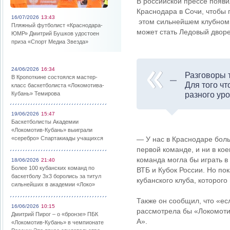
В российской прессе появ
Краснодара в Сочи, чтобы 
16/07/2026
13:43
этом сильнейшем клубном 
Пляжный футболист «Краснодара-
может стать Ледовый двор
ЮМР» Дмитрий Бушков удостоен
приза «Спорт Медиа Звезда»
24/06/2026
16:34
Разговоры т
В Кропоткине состоялся мастер-
Для того ч
класс баскетболиста «Локомотива-
Кубань» Темирова
разного уро
19/06/2026
15:47
Баскетболисты Академии
«Локомотив-Кубань» выиграли
«серебро» Спартакиады учащихся
— У нас в Краснодаре бол
первой команде, и ни в кое
команда могла бы играть в
18/06/2026
21:40
Более 100 кубанских команд по
ВТБ и Кубок России. Но по
баскетболу 3х3 боролись за титул
кубанского клуба, которого
сильнейших в академии «Локо»
Также он сообщил, что «ес
16/06/2026
10:15
рассмотрела бы «Локомотив
Дмитрий Пирог – о «бронзе» ПБК
А».
«Локомотив-Кубань» в чемпионате