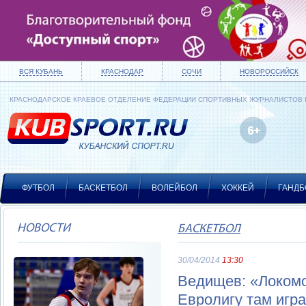
ВСЯ КУБАНЬ
КРАСНОДАР
СОЧИ
НОВОРОССИЙСК
КРАСНОДАРСКОЕ КРАЕВОЕ ОТДЕЛЕНИЕ ФЕДЕРАЦИИ СПОРТИВНЫХ ЖУРНАЛИСТОВ
ФУТБОЛ
БАСКЕТБОЛ
ВОЛЕЙБОЛ
ХОККЕЙ
ГАНДБ
НОВОСТИ
БАСКЕТБОЛ
30/04/2014
13:30
Ведищев: «Локомо
Евролигу там игра