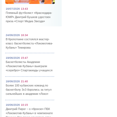
16/07/2026
13:43
Пляжный футболист «Краснодара-
ЮМР» Дмитрий Бушков удостоен
приза «Спорт Медиа Звезда»
24/06/2026
16:34
В Кропоткине состоялся мастер-
класс баскетболиста «Локомотива-
Кубань» Темирова
19/06/2026
15:47
Баскетболисты Академии
«Локомотив-Кубань» выиграли
«серебро» Спартакиады учащихся
18/06/2026
21:40
Более 100 кубанских команд по
баскетболу 3х3 боролись за титул
сильнейших в академии «Локо»
16/06/2026
10:15
Дмитрий Пирог – о «бронзе» ПБК
«Локомотив-Кубань» в чемпионате