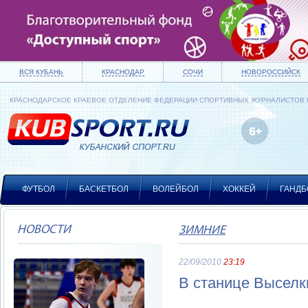
ВСЯ КУБАНЬ
КРАСНОДАР
СОЧИ
НОВОРОССИЙСК
КРАСНОДАРСКОЕ КРАЕВОЕ ОТДЕЛЕНИЕ ФЕДЕРАЦИИ СПОРТИВНЫХ ЖУРНАЛИСТОВ
ФУТБОЛ
БАСКЕТБОЛ
ВОЛЕЙБОЛ
ХОККЕЙ
ГАНДБ
НОВОСТИ
ЗИМНИЕ
22/09/2010
23:19
В станице Выселк