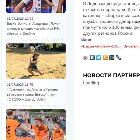
В Ледовом дворце станицы
открытое первенство Крас
катанию – «Бархатный сез
31/07/2026
10:52
службы краевого департаме
Баскетболисты Академии «Локо»
примут около 130 юных фиг
помогли юношеской сборной РФ
других регионов России.
обыграть Сербию
Метки:
,
,
«Бархатный сезон-2010»
Выселки
НОВОСТИ ПАРТНЕ
Loading...
21/07/2026
11:40
«Пляжники» из Анапы и Тамани
выиграли турнир Детской лиги
«ОТЭКО – Energy Volley»