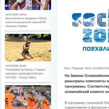
31/07/2026
10:52
Баскетболисты Академии «Локо»
помогли юношеской сборной РФ
обыграть Сербию
21/07/2026
11:40
Текст: Редакция. Фото: sochi2014.c
«Пляжники» из Анапы и Тамани
выиграли турнир Детской лиги
На Зимних Олимпийских 
«ОТЭКО – Energy Volley»
разыграны комплекты м
программы. Соответств
олимпийский комитет на
В программу сочинской Ол
соревнования в фигурном к