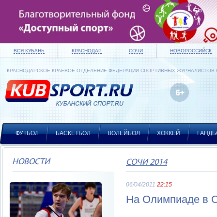
ВСЯ КУБАНЬ
КРАСНОДАР
СОЧИ
НОВОРОССИЙСК
КРАСНОДАРСКОЕ КРАЕВОЕ ОТДЕЛЕНИЕ ФЕДЕРАЦИИ СПОРТИВНЫХ ЖУРНАЛИСТОВ
ФУТБОЛ
БАСКЕТБОЛ
ВОЛЕЙБОЛ
ХОККЕЙ
ГАНДБ
НОВОСТИ
СОЧИ 2014
06/04/2011
22:15
На Олимпиаде в С