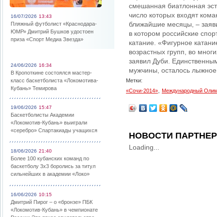
смешанная биатлонная эст
число которых входят кома
16/07/2026
13:43
ближайшие месяцы, – зая
Пляжный футболист «Краснодара-
ЮМР» Дмитрий Бушков удостоен
в котором российские спор
приза «Спорт Медиа Звезда»
катание. «Фигурное катан
возрастных групп, во мног
заявил Дуби. Единственны
24/06/2026
16:34
мужчины, осталось лыжное
В Кропоткине состоялся мастер-
класс баскетболиста «Локомотива-
Метки:
Кубань» Темирова
,
«Сочи-2014»
Международный Олим
19/06/2026
15:47
Баскетболисты Академии
«Локомотив-Кубань» выиграли
«серебро» Спартакиады учащихся
НОВОСТИ ПАРТНЕ
Loading...
18/06/2026
21:40
Более 100 кубанских команд по
баскетболу 3х3 боролись за титул
сильнейших в академии «Локо»
16/06/2026
10:15
Дмитрий Пирог – о «бронзе» ПБК
«Локомотив-Кубань» в чемпионате