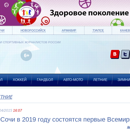
ОЧИ
НОВОРОССИЙСК
АРМАВИР
ТУАПСЕ
КАНЕВ
ИИ СПОРТИВНЫХ ЖУРНАЛИСТОВ РОССИИ
ОЛ
ХОККЕЙ
ГАНДБОЛ
АВТО-МОТО
ЛЕТНИЕ
ЗИМН
ЕТНИЕ
04/2015
16:07
 Сочи в 2019 году состоятся первые Всеми
М