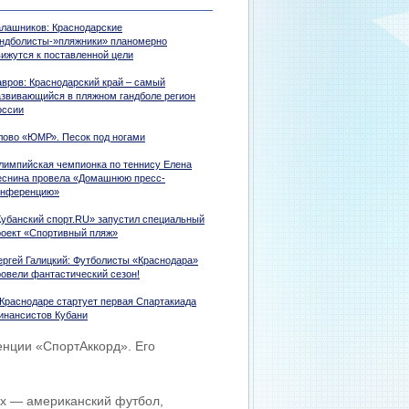
алашников: Краснодарские
андболисты-»пляжники» планомерно
вижутся к поставленной цели
авров: Краснодарский край – самый
азвивающийся в пляжном гандболе регион
оссии
лово «ЮМР». Песок под ногами
лимпийская чемпионка по теннису Елена
еснина провела «Домашнюю пресс-
онференцию»
Кубанский спорт.RU» запустил специальный
роект «Спортивный пляж»
ергей Галицкий: Футболисты «Краснодара»
ровели фантастический сезон!
 Краснодаре стартует первая Спартакиада
инансистов Кубани
нции «СпортАккорд». Его
ых — американский футбол,