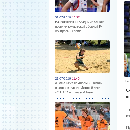
31/07/2026
10:52
Баскетболисты Академии «Локо»
помогли юношеской сборной РФ
обыграть Сербию
21/07/2026
11:40
Тек
«Пляжники» из Анапы и Тамани
выиграли турнир Детской лиги
С
«ОТЭКО – Energy Volley»
к
Т
о
П