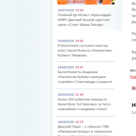
б
б
16/07/2026
13:43
Пляжный футболист «Краснодара-
гр
ЮМР» Дмитрий Бушков удостоен
р
приза «Спорт Медиа Звезда»
П
с
24/06/2026
16:34
В Кропоткине состоялся мастер-
класс баскетболиста «Локомотива-
К
Кубань» Темирова
р
19/06/2026
15:47
Мет
Баскетболисты Академии
«Локомотив-Кубань» выиграли
Пля
«серебро» Спартакиады учащихся
18/06/2026
21:40
Более 100 кубанских команд по
Н
баскетболу 3х3 боролись за титул
сильнейших в академии «Локо»
Lo
16/06/2026
10:15
Дмитрий Пирог – о «бронзе» ПБК
«Локомотив-Кубань» в чемпионате