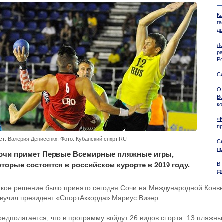
К
г
д
Л
р
Р
С
О
В
к
»
п
ст: Валерия Денисенко. Фото: Кубанский спорт.RU
С
п
очи примет Первые Всемирные пляжные игры,
оторые состоятся в российском курорте в 2019 году.
В
ф
акое решение было принято сегодня Сочи на Международной Конве
звучил президент «СпортАккорда» Мариус Визер.
редполагается, что в программу войдут 26 видов спорта: 13 пляжн