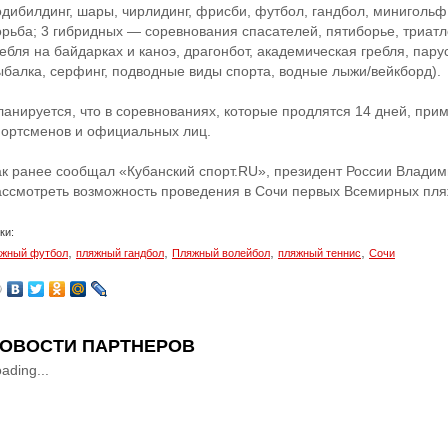
одибилдинг, шары, чирлидинг, фрисби, футбол, гандбол, минигольф,
орьба; 3 гибридных — соревнования спасателей, пятиборье, триатл
ебля на байдарках и каноэ, драгонбот, академическая гребля, пару
ыбалка, серфинг, подводные виды спорта, водные лыжи/вейкборд).
ланируется, что в соревнованиях, которые продлятся 14 дней, прим
портсменов и официальных лиц.
ак ранее сообщал «Кубанский спорт.RU», президент России Владим
ассмотреть возможность проведения в Сочи первых Всемирных пля
ки:
,
,
,
,
жный футбол
пляжный гандбол
Пляжный волейбол
пляжный теннис
Сочи
ОВОСТИ ПАРТНЕРОВ
ading...