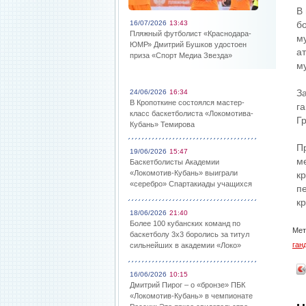
В
16/07/2026
13:43
б
Пляжный футболист «Краснодара-
му
ЮМР» Дмитрий Бушков удостоен
а
приза «Спорт Медиа Звезда»
м
З
24/06/2026
16:34
В Кропоткине состоялся мастер-
г
класс баскетболиста «Локомотива-
Г
Кубань» Темирова
П
19/06/2026
15:47
м
Баскетболисты Академии
«Локомотив-Кубань» выиграли
к
«серебро» Спартакиады учащихся
п
к
18/06/2026
21:40
Более 100 кубанских команд по
Мет
баскетболу 3х3 боролись за титул
ган
сильнейших в академии «Локо»
16/06/2026
10:15
Дмитрий Пирог – о «бронзе» ПБК
«Локомотив-Кубань» в чемпионате