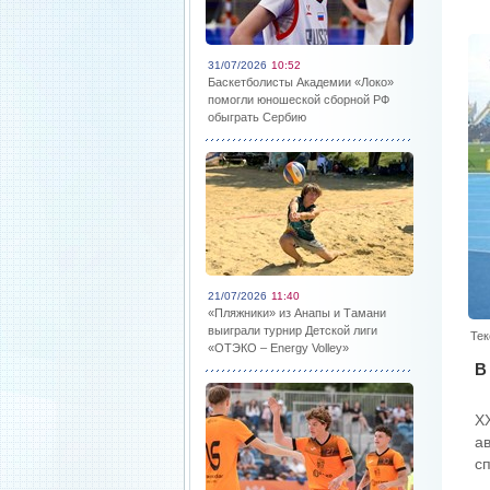
31/07/2026
10:52
Баскетболисты Академии «Локо»
помогли юношеской сборной РФ
обыграть Сербию
21/07/2026
11:40
«Пляжники» из Анапы и Тамани
выиграли турнир Детской лиги
Тек
«ОТЭКО – Energy Volley»
В
X
а
сп