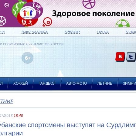
ОЧИ
НОВОРОССИЙСК
АРМАВИР
ТУАПСЕ
КАНЕВ
ИИ СПОРТИВНЫХ ЖУРНАЛИСТОВ РОССИИ
ОЛ
ХОККЕЙ
ГАНДБОЛ
АВТО-МОТО
ЛЕТНИЕ
ЗИМН
ЕТНИЕ
07/2013
18:40
убанские спортсмены выступят на Сурдлимп
олгарии