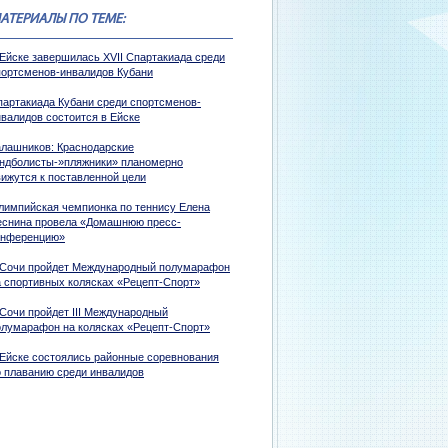
АТЕРИАЛЫ ПО ТЕМЕ:
 Ейске завершилась XVII Спартакиада среди
портсменов-инвалидов Кубани
партакиада Кубани среди спортсменов-
нвалидов состоится в Ейске
алашников: Краснодарские
андболисты-»пляжники» планомерно
вижутся к поставленной цели
лимпийская чемпионка по теннису Елена
еснина провела «Домашнюю пресс-
онференцию»
 Сочи пройдет Международный полумарафон
а спортивных колясках «Рецепт-Спорт»
 Сочи пройдет III Международный
олумарафон на колясках «Рецепт-Спорт»
 Ейске состоялись районные соревнования
о плаванию среди инвалидов