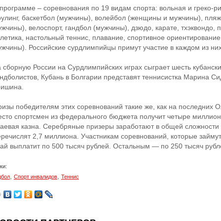
 программе – соревнования по 19 видам спорта: вольная и греко-р
оулинг, баскетбол (мужчины), волейбол (женщины и мужчины), пл
жчины), велоспорт, гандбол (мужчины), дзюдо, карате, тхэквондо, 
тлетика, настольный теннис, плавание, спортивное ориентирование
ужчины). Российские сурдлимпийцы примут участие в каждом из них
а сборную России на Сурдлимпийских играх сыграет шесть кубански
андболистов, Кубань в Болгарии представят теннисистка Марина Си
ришина.
ризы победителям этих соревнований такие же, как на последних О
есто спортсмен из федерального бюджета получит четыре миллион
раевая казна. Серебряные призеры заработают в общей сложности
еречислят 2,7 миллиона. Участникам соревнований, которые займут 
рай выплатит по 500 тысяч рублей. Остальным — по 250 тысяч рубл
ки:
,
,
дбол
Спорт инвалидов
Теннис