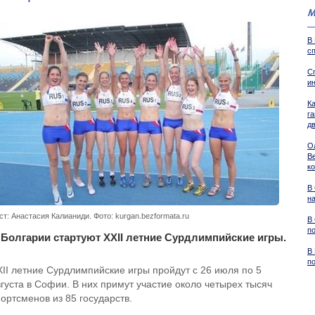
М
В
с
С
и
К
г
д
О
В
к
В
н
ст: Анастасия Калианиди. Фото: kurgan.bezformata.ru
В
п
 Болгарии стартуют XXII летние Сурдлимпийские игры.
В
п
XII летние Сурдлимпийские игры пройдут с 26 июля по 5
вгуста в Софии. В них примут участие около четырех тысяч
ортсменов из 85 государств.