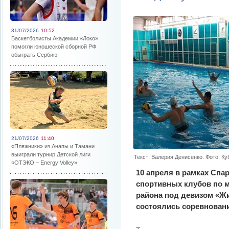
31/07/2026
10:52
Баскетболисты Академии «Локо»
помогли юношеской сборной РФ
обыграть Сербию
21/07/2026
11:40
«Пляжники» из Анапы и Тамани
выиграли турнир Детской лиги
Текст: Валерия Денисенко. Фото: К
«ОТЭКО – Energy Volley»
10 апреля в рамках Спа
спортивных клубов по м
района под девизом «Ж
состоялись соревнован