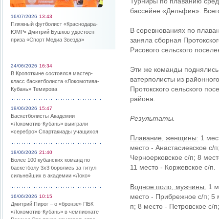
Турниры по плаванию сред
бассейне «Дельфин». Всего
16/07/2026
13:43
Пляжный футболист «Краснодара-
В соревнованиях по плава
ЮМР» Дмитрий Бушков удостоен
заняла сборная Протокског
приза «Спорт Медиа Звезда»
Рисового сельского поселе
24/06/2026
16:34
Эти же команды поднялись 
В Кропоткине состоялся мастер-
ватерполисты из районного
класс баскетболиста «Локомотива-
Протокского сельского по
Кубань» Темирова
района.
19/06/2026
15:47
Баскетболисты Академии
Результаты.
«Локомотив-Кубань» выиграли
«серебро» Спартакиады учащихся
Плавание, женщины:
1 мест
место - Анастасиевское с/п;
18/06/2026
21:40
Черноерковское с/п; 8 место
Более 100 кубанских команд по
11 место - Коржевское с/п.
баскетболу 3х3 боролись за титул
сильнейших в академии «Локо»
Водное поло, мужчины:
1 м
место - Прибрежное с/п; 5 
16/06/2026
10:15
Дмитрий Пирог – о «бронзе» ПБК
п; 8 место - Петровское с/п
«Локомотив-Кубань» в чемпионате