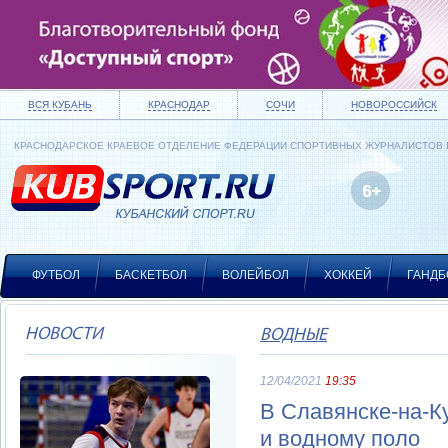
ВСЯ КУБАНЬ
КРАСНОДАР
СОЧИ
НОВОРОССИЙСК
КРАСНОДАРСКОЕ КРАЕВОЕ ОТДЕЛЕНИЕ ФЕДЕРАЦИИ СПОРТИВНЫХ ЖУРНАЛИСТОВ
ФУТБОЛ
БАСКЕТБОЛ
ВОЛЕЙБОЛ
ХОККЕЙ
ГАНДБ
НОВОСТИ
ВОДНЫЕ
12/04/2021
19:35
В Славянске-на-К
и водному поло