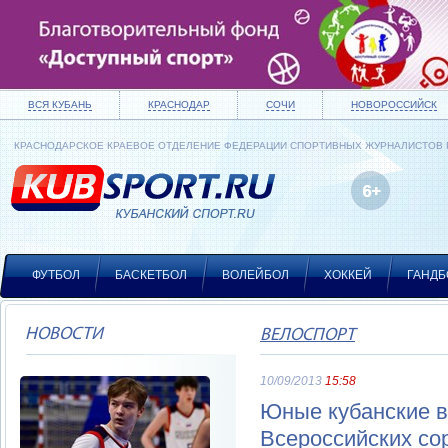
ВСЯ КУБАНЬ
КРАСНОДАР
СОЧИ
НОВОРОССИЙСК
КРАСНОДАРСКОЕ КРАЕВОЕ ОТДЕЛЕНИЕ ФЕДЕРАЦИИ СПОРТИВНЫХ ЖУРНАЛИСТОВ
ФУТБОЛ
БАСКЕТБОЛ
ВОЛЕЙБОЛ
ХОККЕЙ
ГАНДБ
НОВОСТИ
ВЕЛОСПОРТ
10/09/2013
15:58
Юные кубанские в
Всероссийских со