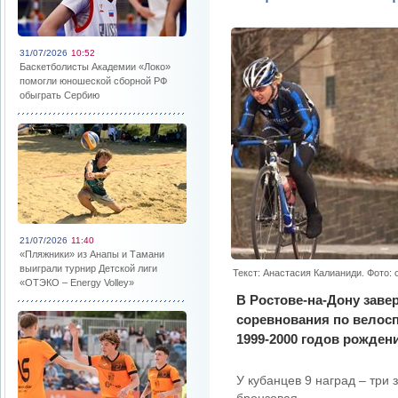
31/07/2026
10:52
Баскетболисты Академии «Локо»
помогли юношеской сборной РФ
обыграть Сербию
21/07/2026
11:40
«Пляжники» из Анапы и Тамани
выиграли турнир Детской лиги
Текст: Анастасия Калианиди. Фото: c
«ОТЭКО – Energy Volley»
В Ростове-на-Дону зав
соревнования по велосп
1999-2000 годов рожден
У кубанцев 9 наград – три 