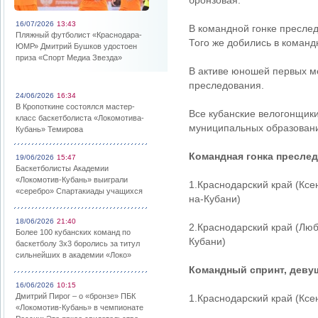
бронзовая.
16/07/2026
13:43
В командной гонке преслед
Пляжный футболист «Краснодара-
Того же добились в команд
ЮМР» Дмитрий Бушков удостоен
приза «Спорт Медиа Звезда»
В активе юношей первых ме
преследования.
24/06/2026
16:34
В Кропоткине состоялся мастер-
Все кубанские велогонщик
класс баскетболиста «Локомотива-
муниципальных образован
Кубань» Темирова
Командная гонка преслед
19/06/2026
15:47
Баскетболисты Академии
«Локомотив-Кубань» выиграли
1.Краснодарский край (Ксе
«серебро» Спартакиады учащихся
на-Кубани)
18/06/2026
21:40
2.Краснодарский край (Люб
Более 100 кубанских команд по
Кубани)
баскетболу 3х3 боролись за титул
сильнейших в академии «Локо»
Командный спринт, деву
16/06/2026
10:15
Дмитрий Пирог – о «бронзе» ПБК
1.Краснодарский край (Ксе
«Локомотив-Кубань» в чемпионате