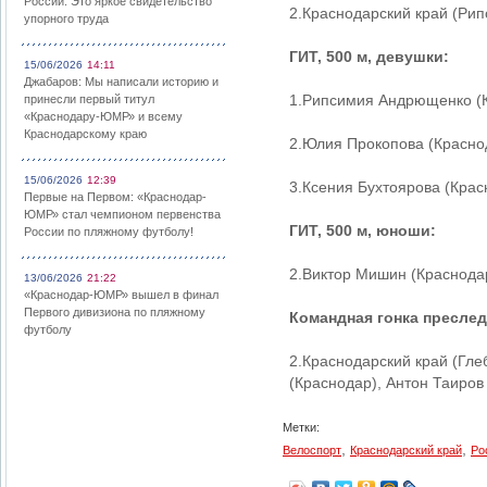
России: Это яркое свидетельство
2.Краснодарский край (Ри
упорного труда
ГИТ, 500 м, девушки:
15/06/2026
14:11
Джабаров: Мы написали историю и
1.Рипсимия Андрющенко (К
принесли первый титул
«Краснодару-ЮМР» и всему
Краснодарскому краю
2.Юлия Прокопова (Красно
15/06/2026
12:39
3.Ксения Бухтоярова (Крас
Первые на Первом: «Краснодар-
ЮМР» стал чемпионом первенства
ГИТ, 500 м, юноши:
России по пляжному футболу!
2.Виктор Мишин (Краснодар
13/06/2026
21:22
«Краснодар-ЮМР» вышел в финал
Первого дивизиона по пляжному
Командная гонка преслед
футболу
2.Краснодарский край (Гле
(Краснодар), Антон Таиров
Метки:
,
,
Велоспорт
Краснодарский край
Ро