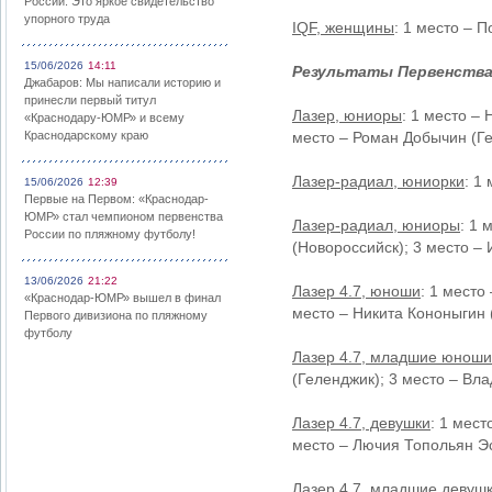
России: Это яркое свидетельство
упорного труда
IQF, женщины
: 1 место – 
15/06/2026
14:11
Результаты Первенства 
Джабаров: Мы написали историю и
принесли первый титул
Лазер, юниоры
: 1 место –
«Краснодару-ЮМР» и всему
Краснодарскому краю
место – Роман Добычин (Ге
Лазер-радиал, юниорки
: 1
15/06/2026
12:39
Первые на Первом: «Краснодар-
ЮМР» стал чемпионом первенства
Лазер-радиал, юниоры
: 1 
России по пляжному футболу!
(Новороссийск); 3 место – 
13/06/2026
21:22
Лазер 4.7, юноши
: 1 место
«Краснодар-ЮМР» вышел в финал
место – Никита Кононыгин 
Первого дивизиона по пляжному
футболу
Лазер 4.7, младшие юноши
(Геленджик); 3 место – Вл
Лазер 4.7, девушки
: 1 мест
место – Лючия Топольян Э
Лазер 4.7, младшие девуш