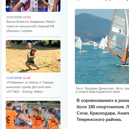
31/07/2026
10:52
Баскетболисты Академии «Локо»
помогли юношеской сборной РФ
обыграть Сербию
21/07/2026
11:40
«Пляжники» из Анапы и Тамани
выиграли турнир Детской лиги
Текст: Валерия Денисенко. Фото: п
«ОТЭКО – Energy Volley»
и спорта Краснодарского края
В соревнованиях в разн
боле 180 спортсменов. 
Сочи, Краснодара, Анап
Темрюкского района.