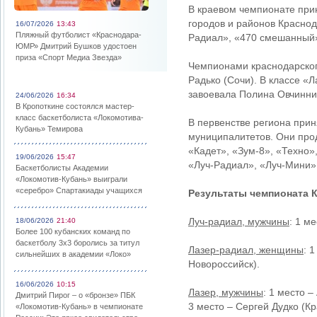
В краевом чемпионате прин
городов и районов Краснод
16/07/2026
13:43
Пляжный футболист «Краснодара-
Радиал», «470 смешанный»,
ЮМР» Дмитрий Бушков удостоен
приза «Спорт Медиа Звезда»
Чемпионами краснодарского
Радько (Сочи). В классе «
завоевала Полина Овчинни
24/06/2026
16:34
В Кропоткине состоялся мастер-
класс баскетболиста «Локомотива-
В первенстве региона прин
Кубань» Темирова
муниципалитетов. Они про
«Кадет», «Зум-8», «Техно»,
19/06/2026
15:47
«Луч-Радиал», «Луч-Мини»,
Баскетболисты Академии
«Локомотив-Кубань» выиграли
«серебро» Спартакиады учащихся
Результаты чемпионата К
Луч-радиал, мужчины
: 1 м
18/06/2026
21:40
Более 100 кубанских команд по
баскетболу 3х3 боролись за титул
Лазер-радиал, женщины
: 
сильнейших в академии «Локо»
Новороссийск).
16/06/2026
10:15
Лазер, мужчины
: 1 место 
Дмитрий Пирог – о «бронзе» ПБК
3 место – Сергей Дудко (Кр
«Локомотив-Кубань» в чемпионате