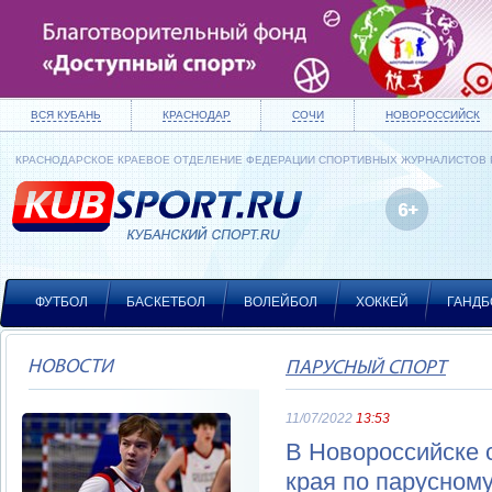
ВСЯ КУБАНЬ
КРАСНОДАР
СОЧИ
НОВОРОССИЙСК
КРАСНОДАРСКОЕ КРАЕВОЕ ОТДЕЛЕНИЕ ФЕДЕРАЦИИ СПОРТИВНЫХ ЖУРНАЛИСТОВ
ФУТБОЛ
БАСКЕТБОЛ
ВОЛЕЙБОЛ
ХОККЕЙ
ГАНДБ
НОВОСТИ
ПАРУСНЫЙ СПОРТ
11/07/2022
13:53
В Новороссийске 
края по парусному