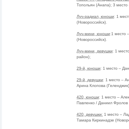
Топольян (Анапа); 3 место
Луч-радиал, юноши
: 1 мес
(Новороссийск).
Луч-мини, юноши
:1 место 
(Новороссийск).
Луч-мини, девушки
: 1 мест
район);
29-й, юноши
: 1 место – Да
29-й, девушки
: 1 место – 
Арина Клопова (Геленджик)
420, юноши
: 1 место – Ал
Павленко / Даниил Фролов 
420, девушки:
1 место – Ла
Тамара Киркинадзе (Новорос