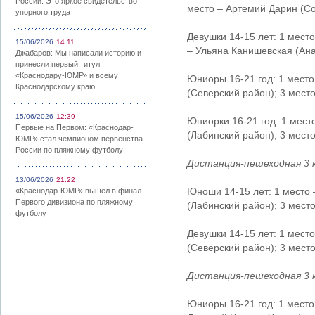
России: Это яркое свидетельство
место – Артемий Дарин (Со
упорного труда
Девушки 14-15 лет: 1 мест
15/06/2026
14:11
– Ульяна Канишевская (Ана
Джабаров: Мы написали историю и
принесли первый титул
«Краснодару-ЮМР» и всему
Юниоры 16-21 год: 1 место
Краснодарскому краю
(Северский район); 3 мест
15/06/2026
12:39
Юниорки 16-21 год: 1 мест
Первые на Первом: «Краснодар-
(Лабинский район); 3 мес
ЮМР» стал чемпионом первенства
России по пляжному футболу!
Дистанция-пешеходная 3 
13/06/2026
21:22
Юноши 14-15 лет: 1 место 
«Краснодар-ЮМР» вышел в финал
Первого дивизиона по пляжному
(Лабинский район); 3 мест
футболу
Девушки 14-15 лет: 1 мест
(Северский район); 3 мест
Дистанция-пешеходная 3 
Юниоры 16-21 год: 1 место