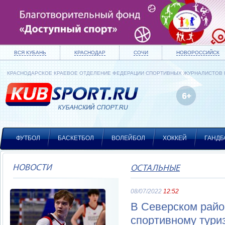
ВСЯ КУБАНЬ
КРАСНОДАР
СОЧИ
НОВОРОССИЙСК
КРАСНОДАРСКОЕ КРАЕВОЕ ОТДЕЛЕНИЕ ФЕДЕРАЦИИ СПОРТИВНЫХ ЖУРНАЛИСТОВ
ФУТБОЛ
БАСКЕТБОЛ
ВОЛЕЙБОЛ
ХОККЕЙ
ГАНДБ
НОВОСТИ
ОСТАЛЬНЫЕ
08/07/2022
12:52
В Северском райо
спортивному тури