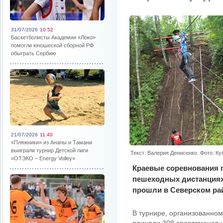
31/07/2026
10:52
Баскетболисты Академии «Локо»
помогли юношеской сборной РФ
обыграть Сербию
21/07/2026
11:40
«Пляжники» из Анапы и Тамани
выиграли турнир Детской лиги
Текст: Валерия Денисенко. Фото: К
«ОТЭКО – Energy Volley»
Краевые соревнования п
пешеходных дистанциях
прошли в Северском ра
В турнире, организованном