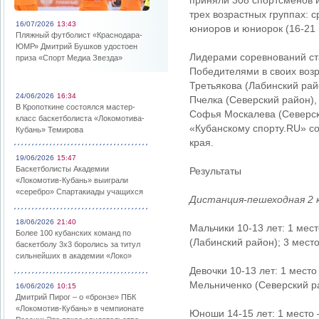
приняли 308 спортсменов и
трех возрастных группах: с
16/07/2026
13:43
юниоров и юниорок (16-21 
Пляжный футболист «Краснодара-
ЮМР» Дмитрий Бушков удостоен
Лидерами соревнований ст
приза «Спорт Медиа Звезда»
Победителями в своих возр
Третьякова (Лабинский рай
24/06/2026
16:34
Пчелка (Северский район),
В Кропоткине состоялся мастер-
Софья Москалева (Северски
класс баскетболиста «Локомотива-
«Кубанскому спорту.RU» с
Кубань» Темирова
края.
19/06/2026
15:47
Баскетболисты Академии
Результаты
«Локомотив-Кубань» выиграли
«серебро» Спартакиады учащихся
Дистанция-пешеходная 2 
18/06/2026
21:40
Мальчики 10-13 лет: 1 мес
Более 100 кубанских команд по
(Лабинский район); 3 мест
баскетболу 3х3 боролись за титул
сильнейших в академии «Локо»
Девочки 10-13 лет: 1 место
Мельниченко (Северский ра
16/06/2026
10:15
Дмитрий Пирог – о «бронзе» ПБК
«Локомотив-Кубань» в чемпионате
Юноши 14-15 лет: 1 место 