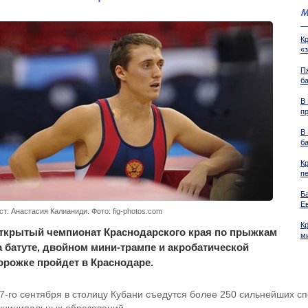
М
К
«
П
б
В
п
В
б
К
п
Б
Е
ст: Анастасия Калианиди. Фото: fig-photos.com
К
ткрытый чемпионат Краснодарского края по прыжкам
м
а батуте, двойном мини-трампе и акробатической
орожке пройдет в Краснодаре.
-7-го сентября в столицу Кубани съедутся более 250 сильнейших с