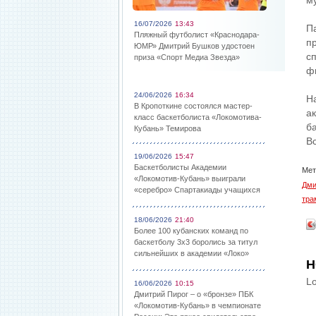
м
16/07/2026
13:43
П
Пляжный футболист «Краснодара-
п
ЮМР» Дмитрий Бушков удостоен
с
приза «Спорт Медиа Звезда»
ф
24/06/2026
16:34
Н
В Кропоткине состоялся мастер-
а
класс баскетболиста «Локомотива-
б
Кубань» Темирова
В
19/06/2026
15:47
Баскетболисты Академии
Мет
«Локомотив-Кубань» выиграли
Дми
«серебро» Спартакиады учащихся
тра
18/06/2026
21:40
Более 100 кубанских команд по
баскетболу 3х3 боролись за титул
сильнейших в академии «Локо»
Н
Lo
16/06/2026
10:15
Дмитрий Пирог – о «бронзе» ПБК
«Локомотив-Кубань» в чемпионате