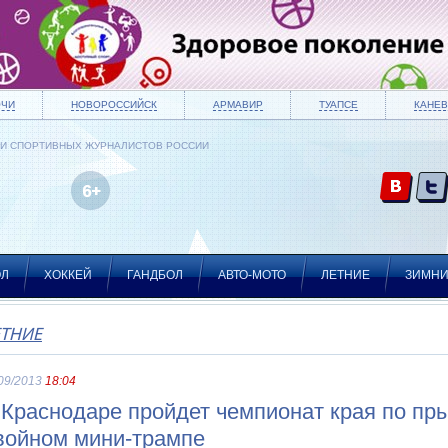
ОЧИ
НОВОРОССИЙСК
АРМАВИР
ТУАПСЕ
КАНЕВ
ИИ СПОРТИВНЫХ ЖУРНАЛИСТОВ РОССИИ
ОЛ
ХОККЕЙ
ГАНДБОЛ
АВТО-МОТО
ЛЕТНИЕ
ЗИМН
ЕТНИЕ
09/2013
18:04
 Краснодаре пройдет чемпионат края по пры
войном мини-трампе