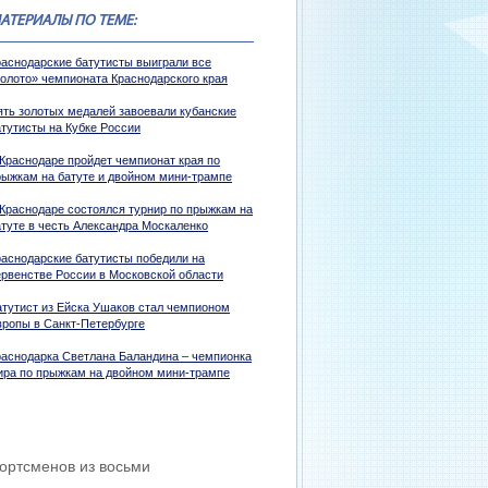
АТЕРИАЛЫ ПО ТЕМЕ:
раснодарские батутисты выиграли все
золото» чемпионата Краснодарского края
ять золотых медалей завоевали кубанские
атутисты на Кубке России
 Краснодаре пройдет чемпионат края по
рыжкам на батуте и двойном мини-трампе
 Краснодаре состоялся турнир по прыжкам на
атуте в честь Александра Москаленко
раснодарские батутисты победили на
ервенстве России в Московской области
атутист из Ейска Ушаков стал чемпионом
вропы в Санкт-Петербурге
раснодарка Светлана Баландина – чемпионка
ира по прыжкам на двойном мини-трампе
портсменов из восьми