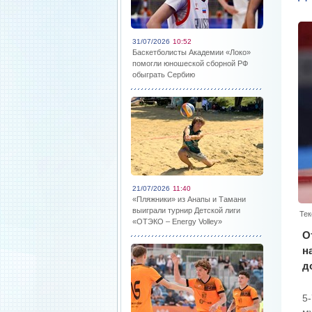
31/07/2026
10:52
Баскетболисты Академии «Локо»
помогли юношеской сборной РФ
обыграть Сербию
21/07/2026
11:40
«Пляжники» из Анапы и Тамани
выиграли турнир Детской лиги
Тек
«ОТЭКО – Energy Volley»
О
н
д
5