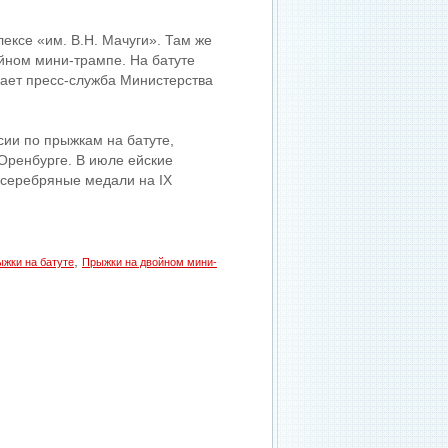
ексе «им. В.Н. Мачуги». Там же
йном мини-трампе. На батуте
щает пресс-служба Министерства
сии по прыжкам на батуте,
Оренбурге. В июле ейские
 серебряные медали на IX
,
жки на батуте
Прыжки на двойном мини-