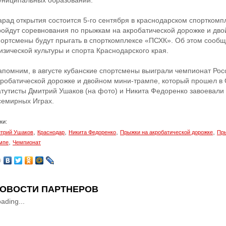
униципальных образований.
арад открытия состоится 5-го сентября в краснодарском спорткомпл
ройдут соревнования по прыжкам на акробатической дорожке и дво
портсмены будут прыгать в спорткомплексе «ПСХК». Об этом сооб
изической культуры и спорта Краснодарского края.
апомним, в августе кубанские спортсмены выиграли чемпионат Рос
кробатической дорожке и двойном мини-трампе, который прошел в 
атутисты Дмитрий Ушаков (на фото) и Никита Федоренко завоевали
семирных Играх.
ки:
,
,
,
,
трий Ушаков
Краснодар
Никита Федоренко
Прыжки на акробатической дорожке
Пры
,
мпе
Чемпионат
ОВОСТИ ПАРТНЕРОВ
ading...