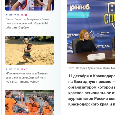
31/07/2026
10:52
Баскетболисты Академии «Локо»
помогли юношеской сборной РФ
обыграть Сербию
Текст: Валерия Денисенко. Фото: К
21/07/2026
11:40
«Пляжники» из Анапы и Тамани
11 декабря в Краснодар
выиграли турнир Детской лиги
на Ежегодную премию «
«ОТЭКО – Energy Volley»
организатором которой 
краевое региональное 
журналистов России со
Краснодарского края и 