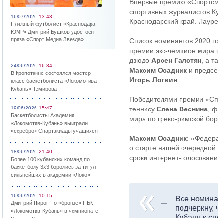
Впервые премию «Спортсме
спортивных журналистов К
16/07/2026
13:43
Краснодарский край. Лаур
Пляжный футболист «Краснодара-
ЮМР» Дмитрий Бушков удостоен
приза «Спорт Медиа Звезда»
Список номинантов 2020 г
премии экс-чемпион мира 
дзюдо
Арсен Галстян
, а 
24/06/2026
16:34
Максим Осадник
и предсе
В Кропоткине состоялся мастер-
Игорь Логвин
.
класс баскетболиста «Локомотива-
Кубань» Темирова
Победителями премии «Спо
19/06/2026
15:47
теннису
Елена Веснина
, 
Баскетболисты Академии
мира по греко-римской бо
«Локомотив-Кубань» выиграли
«серебро» Спартакиады учащихся
Максим Осадник
: «Федер
о старте нашей очередной 
18/06/2026
21:40
сроки интернет-голосовани
Более 100 кубанских команд по
баскетболу 3х3 боролись за титул
сильнейших в академии «Локо»
16/06/2026
10:15
Все номина
Дмитрий Пирог – о «бронзе» ПБК
подчеркну,
«Локомотив-Кубань» в чемпионате
Кубани к с