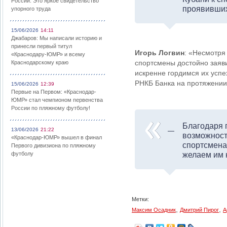
России: Это яркое свидетельство
проявивших
упорного труда
15/06/2026
14:11
Джабаров: Мы написали историю и
принесли первый титул
Игорь Логвин
: «Несмотря
«Краснодару-ЮМР» и всему
спортсмены достойно заяви
Краснодарскому краю
искренне гордимся их усп
РНКБ Банка на протяжении 
15/06/2026
12:39
Первые на Первом: «Краснодар-
ЮМР» стал чемпионом первенства
России по пляжному футболу!
Благодаря 
13/06/2026
21:22
возможност
«Краснодар-ЮМР» вышел в финал
спортсмена
Первого дивизиона по пляжному
футболу
желаем им 
Метки:
,
,
Максим Осадник
Дмитрий Пирог
А