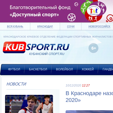
ВСЯ КУБАНЬ
КРАСНОДАР
СОЧИ
НОВОРОССИЙСК
КРАСНОДАРСКОЕ КРАЕВОЕ ОТДЕЛЕНИЕ ФЕДЕРАЦИИ СПОРТИВНЫХ ЖУРНАЛИСТОВ
ФУТБОЛ
БАСКЕТБОЛ
ВОЛЕЙБОЛ
ХОККЕЙ
ГАНДБ
НОВОСТИ
10/12/2020
12:27
В Краснодаре наз
2020»