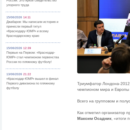
России: Это яркое свидетельство
упорного труда
15/06/2026
14:11
Джабаров: Мы написали историю и
принесли первый титул
«Краснодару-ЮМР» и всему
Краснодарскому краю
15/06/2026
12:39
Первые на Первом: «Краснодар-
ЮМР» стал чемпионом первенства
России по пляжному футболу!
13/06/2026
21:22
«Краснодар-ЮМР» вышел в финал
Триумфатор Лондона-2012 А
Первого дивизиона по пляжному
футболу
чемпионом мира и Европы 
Всего на групповом и полу
Как отметил организатор 
Максим Осадник
, «итоги