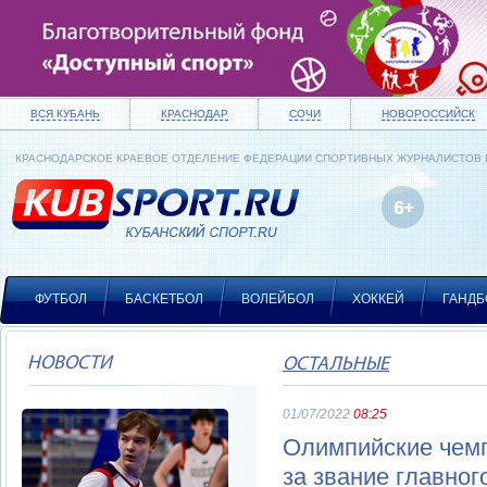
ВСЯ КУБАНЬ
КРАСНОДАР
СОЧИ
НОВОРОССИЙСК
КРАСНОДАРСКОЕ КРАЕВОЕ ОТДЕЛЕНИЕ ФЕДЕРАЦИИ СПОРТИВНЫХ ЖУРНАЛИСТОВ
ФУТБОЛ
БАСКЕТБОЛ
ВОЛЕЙБОЛ
ХОККЕЙ
ГАНДБ
НОВОСТИ
ОСТАЛЬНЫЕ
01/07/2022
08:25
Олимпийские чемп
за звание главног