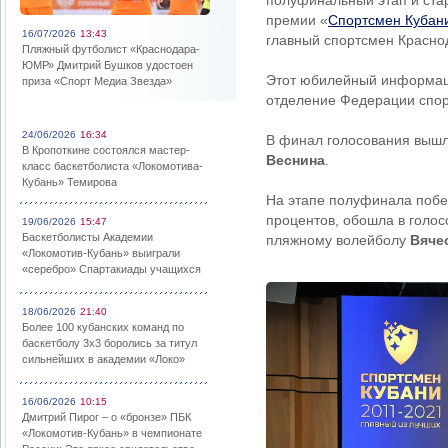
полуфинальный этап и ста
премии «
Спортсмен Кубани
16/07/2026
13:43
главный спортсмен Краснод
Пляжный футболист «Краснодара-
ЮМР» Дмитрий Бушков удостоен
Этот юбилейный информаци
приза «Спорт Медиа Звезда»
отделение Федерации спор
24/06/2026
16:34
В финал голосования выш
В Кропоткине состоялся мастер-
Веснина
.
класс баскетболиста «Локомотива-
Кубань» Темирова
На этапе полуфинала побе
процентов, обошла в голо
19/06/2026
15:47
Баскетболисты Академии
пляжному волейболу
Вяче
«Локомотив-Кубань» выиграли
«серебро» Спартакиады учащихся
18/06/2026
21:40
Более 100 кубанских команд по
баскетболу 3х3 боролись за титул
сильнейших в академии «Локо»
16/06/2026
10:15
Дмитрий Пирог – о «бронзе» ПБК
«Локомотив-Кубань» в чемпионате