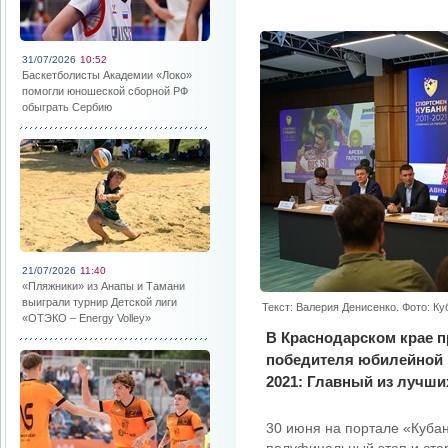
31/07/2026
10:52
Баскетболисты Академии «Локо»
помогли юношеской сборной РФ
обыграть Сербию
21/07/2026
11:40
«Пляжники» из Анапы и Тамани
выиграли турнир Детской лиги
Текст: Валерия Денисенко. Фото: К
«ОТЭКО – Energy Volley»
В Краснодарском крае
победителя юбилейной 
2021: Главный из лучши
30 июня на портале «Куба