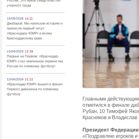
России: Это яркое свидетельство
упорного труда
15/06/2026
14:11
Джабаров: Мы написали историю и
принесли первый титул
«Краснодару-ЮМР» и всему
Краснодарскому краю
15/06/2026
12:39
Первые на Первом: «Краснодар-
ЮМР» стал чемпионом первенства
России по пляжному футболу!
13/06/2026
21:22
«Краснодар-ЮМР» вышел в финал
Первого дивизиона по пляжному
футболу
Главными действующими
отметился в финале даб
Рубан, 10 Тимофей Яков
Красняков и Владислав 
Президент Федерации 
«Поздравляю игроков и 