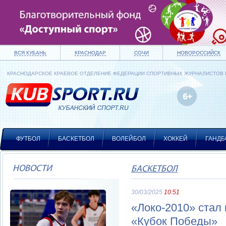
ВСЯ КУБАНЬ
КРАСНОДАР
СОЧИ
НОВОРОССИЙСК
КРАСНОДАРСКОЕ КРАЕВОЕ ОТДЕЛЕНИЕ ФЕДЕРАЦИИ СПОРТИВНЫХ ЖУРНАЛИСТОВ
ФУТБОЛ
БАСКЕТБОЛ
ВОЛЕЙБОЛ
ХОККЕЙ
ГАНДБ
НОВОСТИ
БАСКЕТБОЛ
30/03/2025
10:51
«Локо-2010» стал
«Кубок Победы»