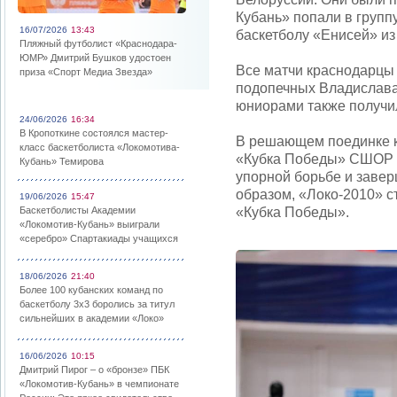
Кубань» попали в групп
16/07/2026
13:43
баскетболу «Енисей» из
Пляжный футболист «Краснодара-
ЮМР» Дмитрий Бушков удостоен
Все матчи краснодарцы
приза «Спорт Медиа Звезда»
подопечных Владислава
юниорами также получил
24/06/2026
16:34
В Кропоткине состоялся мастер-
В решающем поединке к
класс баскетболиста «Локомотива-
«Кубка Победы» СШОР Ц
Кубань» Темирова
упорной борьбе и завер
образом, «Локо-2010» 
19/06/2026
15:47
Баскетболисты Академии
«Кубка Победы».
«Локомотив-Кубань» выиграли
«серебро» Спартакиады учащихся
18/06/2026
21:40
Более 100 кубанских команд по
баскетболу 3х3 боролись за титул
сильнейших в академии «Локо»
16/06/2026
10:15
Дмитрий Пирог – о «бронзе» ПБК
«Локомотив-Кубань» в чемпионате