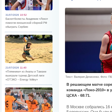
31/07/2026
10:52
Баскетболисты Академии «Локо»
помогли юношеской сборной РФ
обыграть Сербию
21/07/2026
11:40
«Пляжники» из Анапы и Тамани
выиграли турнир Детской лиги
Текст: Валерия Денисенко. Фото: П
«ОТЭКО – Energy Volley»
В решающем матче соре
команда «Локо-2010» в
ЦСКА - 68:71.
В Москве собрались 16 
Белоруссии. Они были 