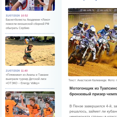
31/07/2026
10:52
Баскетболисты Академии «Локо»
помогли юношеской сборной РФ
обыграть Сербию
21/07/2026
11:40
«Пляжники» из Анапы и Тамани
выиграли турнир Детской лиги
Текст: Анастасия Калианиди. Фото: 
«ОТЭКО – Energy Volley»
Мотогонщик из Туапсинс
бронзовый призер чемпи
В Пензе завершился 4-й, з
решалось, займет ли кубан
чемпионата страны в класс