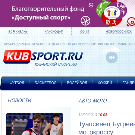
ВСЯ КУБАНЬ
КРАСНОДАР
СОЧИ
НОВОРОССИЙСК
КРАСНОДАРСКОЕ КРАЕВОЕ ОТДЕЛЕНИЕ ФЕДЕРАЦИИ СПОРТИВНЫХ ЖУРНАЛИСТОВ
ФУТБОЛ
БАСКЕТБОЛ
ВОЛЕЙБОЛ
ХОККЕЙ
ГАНДБ
НОВОСТИ
АВТО-МОТО
18/09/2013
10:05
Туапсинец Бугрее
мотокроссу