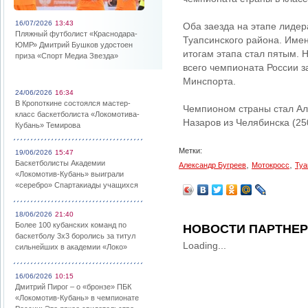
16/07/2026
13:43
Оба заезда на этапе лидер
Пляжный футболист «Краснодара-
Туапсинского района. Имен
ЮМР» Дмитрий Бушков удостоен
итогам этапа стал пятым. 
приза «Спорт Медиа Звезда»
всего чемпионата России 
Минспорта.
24/06/2026
16:34
В Кропоткине состоялся мастер-
Чемпионом страны стал Ал
класс баскетболиста «Локомотива-
Назаров из Челябинска (25
Кубань» Темирова
Метки:
19/06/2026
15:47
Баскетболисты Академии
,
,
Александр Бугреев
Мотокросс
Туа
«Локомотив-Кубань» выиграли
«серебро» Спартакиады учащихся
18/06/2026
21:40
Более 100 кубанских команд по
НОВОСТИ ПАРТНЕ
баскетболу 3х3 боролись за титул
Loading...
сильнейших в академии «Локо»
16/06/2026
10:15
Дмитрий Пирог – о «бронзе» ПБК
«Локомотив-Кубань» в чемпионате