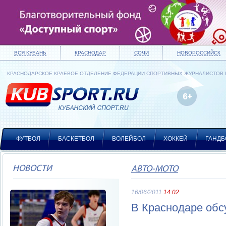
ВСЯ КУБАНЬ
КРАСНОДАР
СОЧИ
НОВОРОССИЙСК
КРАСНОДАРСКОЕ КРАЕВОЕ ОТДЕЛЕНИЕ ФЕДЕРАЦИИ СПОРТИВНЫХ ЖУРНАЛИСТОВ
ФУТБОЛ
БАСКЕТБОЛ
ВОЛЕЙБОЛ
ХОККЕЙ
ГАНДБ
НОВОСТИ
АВТО-МОТО
16/06/2011
14:02
В Краснодаре обс