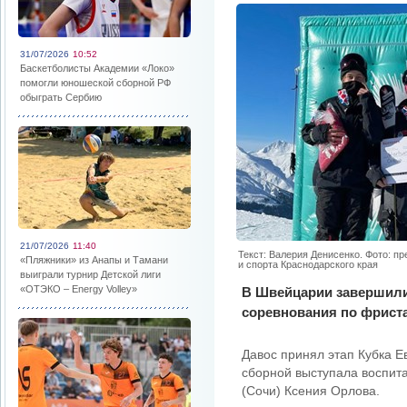
31/07/2026
10:52
Баскетболисты Академии «Локо»
помогли юношеской сборной РФ
обыграть Сербию
21/07/2026
11:40
Текст: Валерия Денисенко. Фото: п
«Пляжники» из Анапы и Тамани
и спорта Краснодарского края
выиграли турнир Детской лиги
«ОТЭКО – Energy Volley»
В Швейцарии завершил
соревнования по фриста
Давос принял этап Кубка Е
сборной выступала воспит
(Сочи) Ксения Орлова.