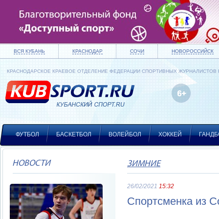
ВСЯ КУБАНЬ
КРАСНОДАР
СОЧИ
НОВОРОССИЙСК
КРАСНОДАРСКОЕ КРАЕВОЕ ОТДЕЛЕНИЕ ФЕДЕРАЦИИ СПОРТИВНЫХ ЖУРНАЛИСТОВ
ФУТБОЛ
БАСКЕТБОЛ
ВОЛЕЙБОЛ
ХОККЕЙ
ГАНДБ
НОВОСТИ
ЗИМНИЕ
26/02/2021
15:32
Спортсменка из С