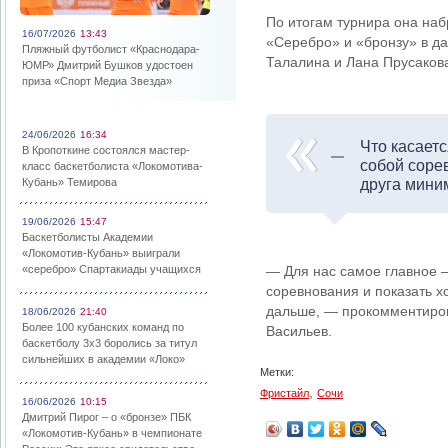
По итогам турнира она наб
16/07/2026
13:43
«Серебро» и «бронзу» в д
Пляжный футболист «Краснодара-
Талалина и Лана Прусаков
ЮМР» Дмитрий Бушков удостоен
приза «Спорт Медиа Звезда»
24/06/2026
16:34
Что касаетс
В Кропоткине состоялся мастер-
собой сорев
класс баскетболиста «Локомотива-
Кубань» Темирова
друга мини
19/06/2026
15:47
Баскетболисты Академии
«Локомотив-Кубань» выиграли
«серебро» Спартакиады учащихся
— Для нас самое главное —
соревнования и показать х
дальше, — прокомментиров
18/06/2026
21:40
Более 100 кубанских команд по
Васильев.
баскетболу 3х3 боролись за титул
сильнейших в академии «Локо»
Метки:
,
Фристайл
Сочи
16/06/2026
10:15
Дмитрий Пирог – о «бронзе» ПБК
«Локомотив-Кубань» в чемпионате