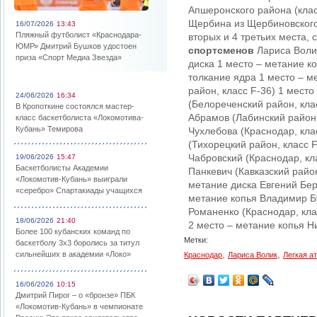
Апшеронского района (клас
Щербина из Щербиновского 
16/07/2026
13:43
Пляжный футболист «Краснодара-
вторых и 4 третьих места,
ЮМР» Дмитрий Бушков удостоен
спортсменов
Лариса Волик
приза «Спорт Медиа Звезда»
диска 1 место – метание к
толкание ядра 1 место – м
район, класс F-36) 1 мест
24/06/2026
16:34
(Белореченский район, кла
В Кропоткине состоялся мастер-
Абрамов (Лабинский район,
класс баскетболиста «Локомотива-
Кубань» Темирова
Чухлебова (Краснодар, кла
(Тихорецкий район, класс 
Чабровский (Краснодар, кл
19/06/2026
15:47
Баскетболисты Академии
Панкевич (Кавказский район
«Локомотив-Кубань» выиграли
метание диска Евгений Бер
«серебро» Спартакиады учащихся
метание копья Владимир Бу
Романенко (Краснодар, клас
18/06/2026
21:40
2 место – метание копья Ни
Более 100 кубанских команд по
Метки:
баскетболу 3х3 боролись за титул
,
,
сильнейших в академии «Локо»
Краснодар
Лариса Волик
Легкая а
16/06/2026
10:15
Дмитрий Пирог – о «бронзе» ПБК
«Локомотив-Кубань» в чемпионате