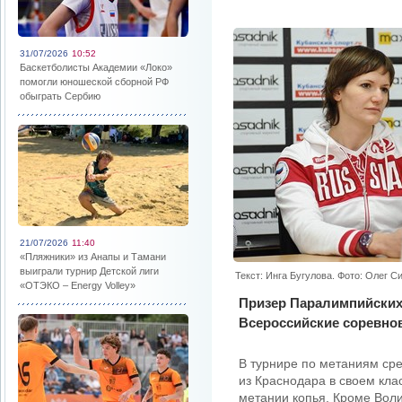
31/07/2026
10:52
Баскетболисты Академии «Локо»
помогли юношеской сборной РФ
обыграть Сербию
21/07/2026
11:40
«Пляжники» из Анапы и Тамани
выиграли турнир Детской лиги
Текст: Инга Бугулова. Фото: Олег 
«ОТЭКО – Energy Volley»
Призер Паралимпийских
Всероссийские соревнов
В турнире по метаниям ср
из Краснодара в своем кла
метании копья. Кроме Воли