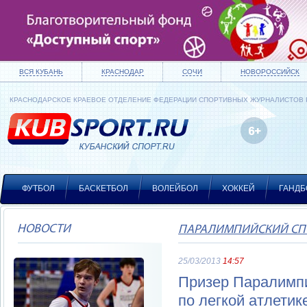
ВСЯ КУБАНЬ
КРАСНОДАР
СОЧИ
НОВОРОССИЙСК
КРАСНОДАРСКОЕ КРАЕВОЕ ОТДЕЛЕНИЕ ФЕДЕРАЦИИ СПОРТИВНЫХ ЖУРНАЛИСТОВ
ФУТБОЛ
БАСКЕТБОЛ
ВОЛЕЙБОЛ
ХОККЕЙ
ГАНДБ
НОВОСТИ
ПАРАЛИМПИЙСКИЙ СП
25/03/2013
14:57
Призер Паралимпи
по легкой атлетик