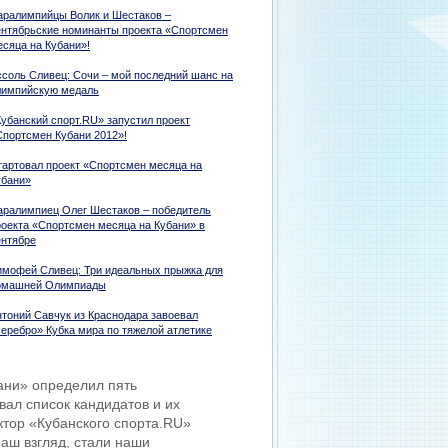
аралимпийцы Волик и Шестаков –
ентябрьские номинанты проекта «Спортсмен
есяца на Кубани»!
ссоль Сливец: Сочи – мой последний шанс на
лимпийскую медаль
Кубанский спорт.RU» запустил проект
Спортсмен Кубани 2012»!
тартовал проект «Спортсмен месяца на
убани»
аралимпиец Олег Шестаков – победитель
роекта «Спортсмен месяца на Кубани» в
ентябре
имофей Сливец: Три идеальных прыжка для
омашней Олимпиады
нтоний Савчук из Краснодара завоевал
серебро» Кубка мира по тяжелой атлетике
ани» определил пять
ал список кандидатов и их
ктор «Кубанского спорта.RU»
аш взгляд, стали наши