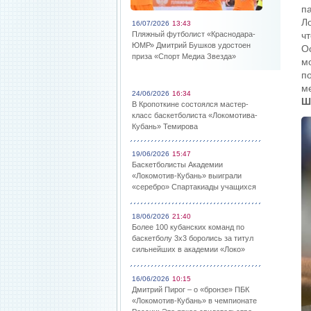
п
Л
16/07/2026
13:43
Пляжный футболист «Краснодара-
ч
ЮМР» Дмитрий Бушков удостоен
О
приза «Спорт Медиа Звезда»
м
п
м
24/06/2026
16:34
Ш
В Кропоткине состоялся мастер-
класс баскетболиста «Локомотива-
Кубань» Темирова
19/06/2026
15:47
Баскетболисты Академии
«Локомотив-Кубань» выиграли
«серебро» Спартакиады учащихся
18/06/2026
21:40
Более 100 кубанских команд по
баскетболу 3х3 боролись за титул
сильнейших в академии «Локо»
16/06/2026
10:15
Дмитрий Пирог – о «бронзе» ПБК
«Локомотив-Кубань» в чемпионате