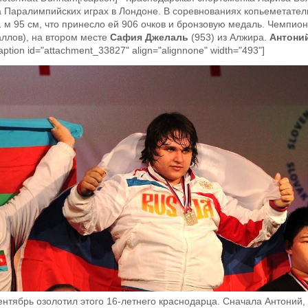
а Паралимпийских играх в Лондоне. В соревнованиях копьеметател
1 м 95 см, что принесло ей 906 очков и бронзовую медаль. Чемпио
аллов), на втором месте
Сафия Джелаль
(953) из Алжира.
Антоний
aption id="attachment_33827" align="alignnone" width="493"]
ентябрь озолотил этого 16-летнего краснодарца. Сначала Антоний