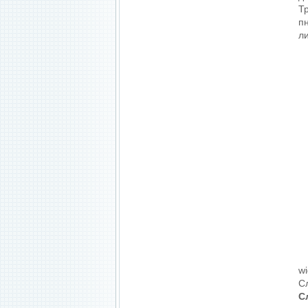
Т
п
л
wi
С
С