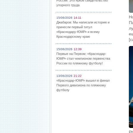
России: Это яркое свидетельство
упорного труда
Н
15/06/2026
14:11
П
Джабаров: Мы написали историю и
принесли первый титул
л
«Краснодару-ЮМР» и всему
е
Краснодарскому краю
[c
15/06/2026
12:39
Первые на Первом: «Краснодар-
ЮМР» стал чемпионом первенства
России по пляжному футболу!
13/06/2026
21:22
«Краснодар-ЮМР» вышел в финал
Первого дивизиона по пляжному
футболу
P