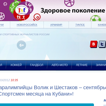
ОЧИ
НОВОРОССИЙСК
АРМАВИР
ТУАПСЕ
КАНЕВ
ИИ СПОРТИВНЫХ ЖУРНАЛИСТОВ РОССИИ
ОЛ
ХОККЕЙ
ГАНДБОЛ
АВТО-МОТО
ЛЕТНИЕ
ЗИМН
10/2012
10:35
аралимпийцы Волик и Шестаков – сентябрь
Спортсмен месяца на Кубани»!
М