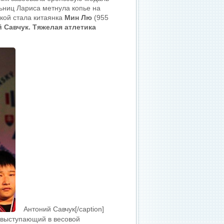
ьниц Лариса метнула копье на
нкой стала китаянка
Мин Лю
(955
 Савчук. Тяжелая атлетика
Антоний Савчук[/caption]
, выступающий в весовой