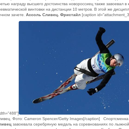
ретью награду высшего достоинства новороссиец также завоевал в 
невматической винтовки на дистанции 10 метров. В этой же дисцип
ичном зачете.
Ассоль Сливец. Фристайл
[caption id="attachment_3
dth="488"]
ливец. Фото: Cameron Spencer/Getty Images[/caption] Спортсменка
ливец
завоевала серебряную медаль на соревнованиях по лыжной 