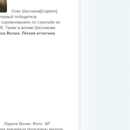
Олег Шестаков[/caption]
 первый победитель
 соревнованиях по стрельбе из
0. Также в активе Шестакова
са Волик. Легкая атлетика
Лариса Волик. Фото: AP
лик завоевала бронзовую медаль