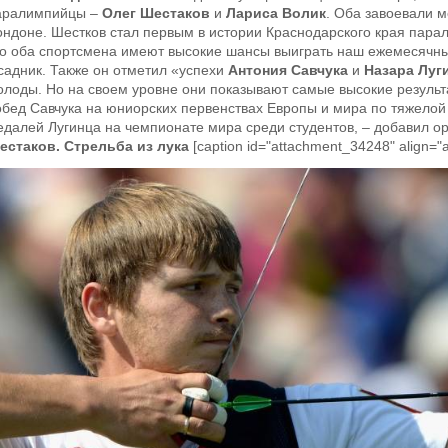
аралимпийцы –
Олег Шестаков
и
Лариса Волик
. Оба завоевали 
ондоне. Шестков стал первым в истории Краснодарского края пар
то оба спортсмена имеют высокие шансы выиграть наш ежемесячны
садник. Также он отметил «успехи
Антония Савчука
и
Назара Луг
олоды. Но на своем уровне они показывают самые высокие результ
обед Савчука на юниорских первенствах Европы и мира по тяжелой 
едалей Лугинца на чемпионате мира среди студентов, – добавил о
естаков. Стрельба из лука
[caption id="attachment_34248" align="a