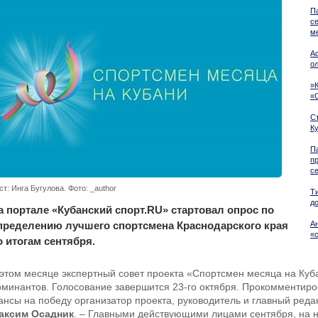
П
с
м
А
о
»
«
С
К
П
п
с
ст: Инга Бугулова. Фото: _author
Т
д
а портале «Кубанский спорт.RU» стартовал опрос по
пределению лучшего спортсмена Краснодарского края
А
«
о итогам сентября.
 этом месяце экспертный совет проекта «Спортсмен месяца на Куб
оминантов. Голосование завершится 23-го октября. Прокомментиров
ансы на победу организатор проекта, руководитель и главный реда
аксим Осадник
. – Главными действующими лицами сентября, на н