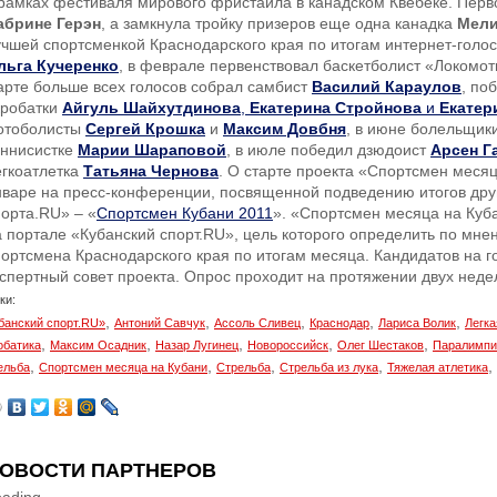
 рамках фестиваля мирового фристайла в канадском Квебеке. Перв
абрине Герэн
, а замкнула тройку призеров еще одна канадка
Мели
учшей спортсменкой Краснодарского края по итогам интернет-голос
льга Кучеренко
, в феврале первенствовал баскетболист «Локомо
арте больше всех голосов собрал самбист
Василий Караулов
, по
кробатки
Айгуль Шайхутдинова
,
Екатерина Стройнова
и
Екатер
отоболисты
Сергей Крошка
и
Максим Довбня
, в июне болельщик
еннисистке
Марии Шараповой
, в июле победил дзюдоист
Арсен Г
егкоатлетка
Татьяна Чернова
. О старте проекта «Спортсмен меся
нваре на пресс-конференции, посвященной подведению итогов друг
порта.RU» – «
Спортсмен Кубани 2011
». «Спортсмен месяца на Куба
а портале «Кубанский спорт.RU», цель которого определить по мн
портсмена Краснодарского края по итогам месяца. Кандидатов на 
кспертный совет проекта. Опрос проходит на протяжении двух неде
ки:
,
,
,
,
,
банский спорт.RU»
Антоний Савчук
Ассоль Сливец
Краснодар
Лариса Волик
Легка
,
,
,
,
,
обатика
Максим Осадник
Назар Лугинец
Новороссийск
Олег Шестаков
Паралимпи
,
,
,
,
,
ельба
Спортсмен месяца на Кубани
Стрельба
Стрельба из лука
Тяжелая атлетика
ОВОСТИ ПАРТНЕРОВ