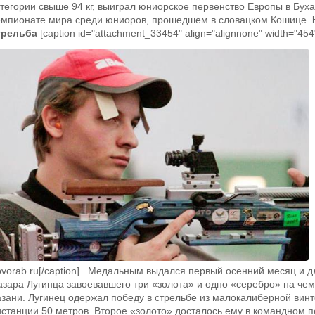
атегории свыше 94 кг, выиграл юниорское первенство Европы в Буха
емпионате мира среди юниоров, прошедшем в словацком Кошице.
трельба
[caption id="attachment_33454" align="alignnone" width="454
ovorab.ru[/caption] Медальным выдался первый осенний месяц и д
азара Лугинца завоевавшего три «золота» и одно «серебро» на чем
азани. Лугинец одержал победу в стрельбе из малокалиберной винт
истанции 50 метров. Второе «золото» досталось ему в командном п