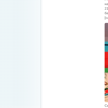
н
2
б
[c
С