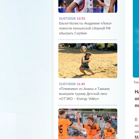
31/07/2026
10:52
Баскетболисты Академии «Локо»
помогли юношеской сборной РФ
обыграть Сербию
Тек
21/07/2026
11:40
«Пляжники» из Анапы и Тамани
Н
выиграли турнир Детской лиги
о
«ОТЭКО – Energy Volley»
п
В
н
ш
М