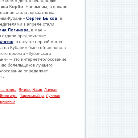
ое место досталось канадке
сса Корбо
. Напомним, в январе
ования стала легкоатлетка
тива-Кубани»
Сергей Быков
, в
бедителями в апреле стали
ина Логинова
, в мае –
и отдали предпочтение
алстян
, в августе первой стала
ца на Кубани» было объявлено в
ого проекта «Кубанского
ни» – это интернет-голосование
ению болельщиков лучшего
голосование определяет
ль.
,
,
я атлетика
Лугинец Назар
Лыжная
,
,
йские игры
Паралимпийцы
Пулевая
Фристайл