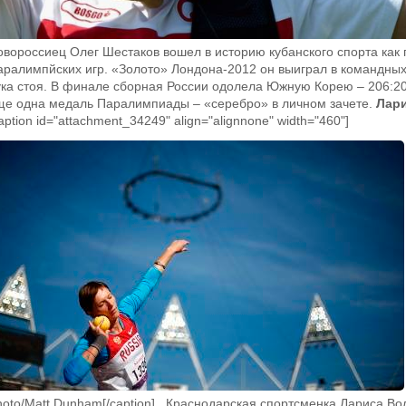
овороссиец Олег Шестаков вошел в историю кубанского спорта как
аралимпйских игр. «Золото» Лондона-2012 он выиграл в командных
ука стоя. В финале сборная России одолела Южную Корею – 206:20
ще одна медаль Паралимпиады – «серебро» в личном зачете.
Лари
aption id="attachment_34249" align="alignnone" width="460"]
hoto/Matt Dunham[/caption] Краснодарская спортсменка Лариса Во