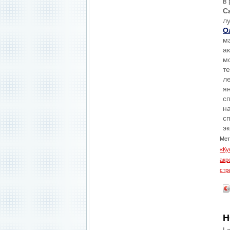
в
С
л
О
м
а
м
т
л
я
с
н
с
э
Мет
«Ку
акр
стр
Н