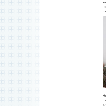
к
ч
с
n
Н
К
д