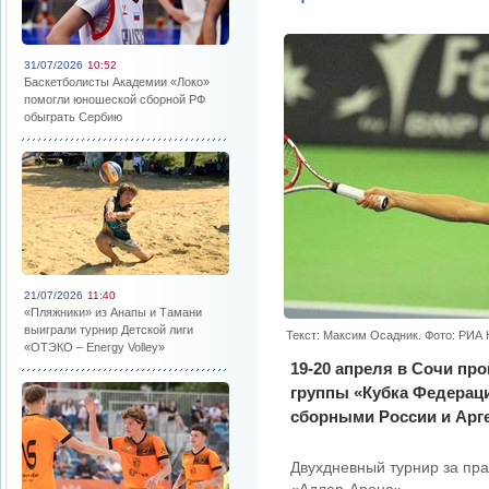
31/07/2026
10:52
Баскетболисты Академии «Локо»
помогли юношеской сборной РФ
обыграть Сербию
21/07/2026
11:40
«Пляжники» из Анапы и Тамани
выиграли турнир Детской лиги
Текст: Максим Осадник. Фото: РИА
«ОТЭКО – Energy Volley»
19-20 апреля в Сочи пр
группы «Кубка Федерац
сборными России и Арг
Двухдневный турнир за пр