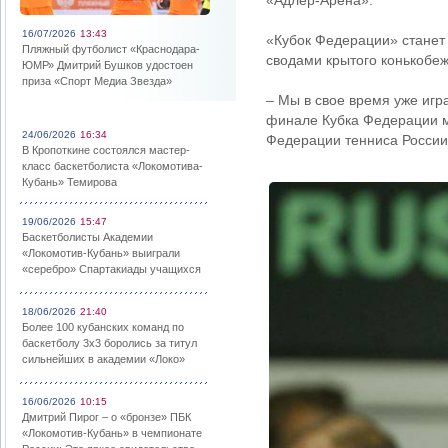
«Адлер-Арена».
16/07/2026
13:43
«Кубок Федерации» станет
Пляжный футболист «Краснодара-
сводами крытого конькобеж
ЮМР» Дмитрий Бушков удостоен
приза «Спорт Медиа Звезда»
– Мы в свое время уже игр
финале Кубка Федерации м
24/06/2026
16:34
Федерации тенниса России
В Кропоткине состоялся мастер-
класс баскетболиста «Локомотива-
Кубань» Темирова
19/06/2026
15:47
Баскетболисты Академии
«Локомотив-Кубань» выиграли
«серебро» Спартакиады учащихся
18/06/2026
21:40
Более 100 кубанских команд по
баскетболу 3х3 боролись за титул
сильнейших в академии «Локо»
16/06/2026
10:15
Дмитрий Пирог – о «бронзе» ПБК
«Локомотив-Кубань» в чемпионате