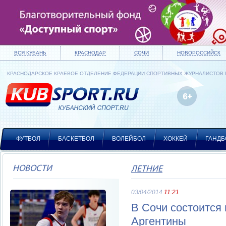
ВСЯ КУБАНЬ
КРАСНОДАР
СОЧИ
НОВОРОССИЙСК
КРАСНОДАРСКОЕ КРАЕВОЕ ОТДЕЛЕНИЕ ФЕДЕРАЦИИ СПОРТИВНЫХ ЖУРНАЛИСТОВ
ФУТБОЛ
БАСКЕТБОЛ
ВОЛЕЙБОЛ
ХОККЕЙ
ГАНДБ
НОВОСТИ
ЛЕТНИЕ
03/04/2014
11:21
В Сочи состоится
Аргентины