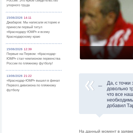
России: Это яркое свидетельство
упорного труда
15/06/2026
14:11
Джабаров: Мы написали историю и
принесли первый титул
«Краснодару-ЮМР» и всему
Краснодарскому краю
15/06/2026
12:39
Первые на Первом: «Краснодар-
ЮМР» стал чемпионом первенства
России по пляжному футболу!
13/06/2026
21:22
«Краснодар-ЮМР» вышел в финал
Да, с точки
Первого дивизиона по пляжному
довольно т
футболу
что все на
необходимы
добавил Та
На данный момент в заявк