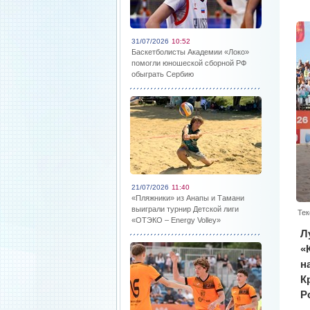
31/07/2026
10:52
Баскетболисты Академии «Локо»
помогли юношеской сборной РФ
обыграть Сербию
21/07/2026
11:40
«Пляжники» из Анапы и Тамани
выиграли турнир Детской лиги
Тек
«ОТЭКО – Energy Volley»
Л
«
н
К
Р