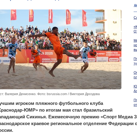
М
С
«
О
М
н
в
П
т
О
пл
Ю
А
ст: Валерия Денисенко. Фото: bsrussia.com / Виктория Дроздова
П
учшим игроком пляжного футбольного клуба
о
Краснодар-ЮМР» по итогам мая стал бразильский
ападающий Сикинья. Ежемесячную премию «Спорт Медиа З
раснодарское краевое региональное отделение Федерации 
оссии.