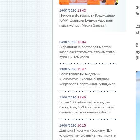
Ж
16/07/2026
13:43
б
Пляжный футболист «Краснодара-
ЮМР» Дмитрий Бушков удостоен
приза «Спорт Медиа Звезда»
2
«
24/06/2026
16:34
В
В Кропоткине состоялся мастер-
д
класс баскетболиста «Локомотива-
Кубань» Темирова
(9
19/06/2026
15:47
Баскетболисты Академии
«Локомотив-Кубань» выиграли
«серебро» Спартакиады учащихся
18/06/2026
21:40
Более 100 кубанских команд по
баскетболу 3х3 боролись за титул
сильнейших в академии «Локо»
16/06/2026
10:15
Дмитрий Пирог – о «бронзе» ПБК
«Локомотив-Кубань» в чемпионате