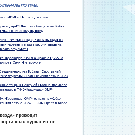
АТЕРИАЛЫ ПО ТЕМЕ:
лово «ЮМР». Песок под ногами
Краснодар-ЮМР» стал обладателем Кубка
ТЭКО по пляжному футболу
игин: ПФК «Краснодар-ЮМР» выходит на
овый уровень и вправе рассчитывать на
ысокие результаты
ФК «Краснодар-ЮМР» сыграет с ЦСКА на
урнире в Санкт-Петербурге
бъединенная лига Кубани «Спортивный
яж»: лауреаты и главные итоги сезона-2023
жные танцы в Северной столице: премьера
льварадо в ПФК «Краснодар-ЮМР»
ФК «Краснодар-ЮМР» сыграет в «Кубке
ткрытия сезона-2024 — UMR Open» в Анапе
везда» проводит
спортивных журналистов