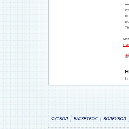
—
о
п
п
т
Мет
ПФК
Н
Lo
ФУТБОЛ
БАСКЕТБОЛ
ВОЛЕЙБОЛ