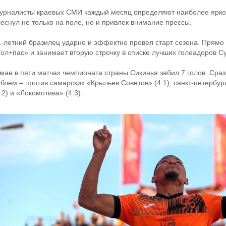
урналисты краевых СМИ каждый месяц определяют наиболее яркого
леснул не только на поле, но и привлек внимание прессы.
1-летний бразилец ударно и эффектно провел старт сезона. Прямо 
Гол+пас» и занимает вторую строчку в списке лучших голеадоров С
 мае в пяти матчах чемпионата страны Сикинья забил 7 голов. Сраз
ублем – против самарских «Крыльев Советов» (4:1), санкт-петербур
:2) и «Локомотива» (4:3).