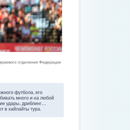
 краевого отделения Федерации
жного футбола, его
абивать много и на любой
ние удары, дриблинг…
т в хайлайты тура.