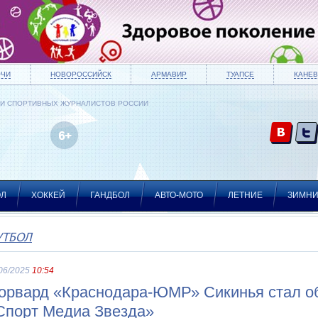
ОЧИ
НОВОРОССИЙСК
АРМАВИР
ТУАПСЕ
КАНЕВ
ИИ СПОРТИВНЫХ ЖУРНАЛИСТОВ РОССИИ
ОЛ
ХОККЕЙ
ГАНДБОЛ
АВТО-МОТО
ЛЕТНИЕ
ЗИМН
УТБОЛ
06/2025
10:54
орвард «Краснодара-ЮМР» Сикинья стал о
Спорт Медиа Звезда»