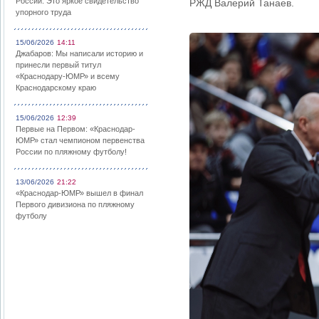
России: Это яркое свидетельство
РЖД Валерий Танаев.
упорного труда
15/06/2026
14:11
Джабаров: Мы написали историю и
принесли первый титул
«Краснодару-ЮМР» и всему
Краснодарскому краю
15/06/2026
12:39
Первые на Первом: «Краснодар-
ЮМР» стал чемпионом первенства
России по пляжному футболу!
13/06/2026
21:22
«Краснодар-ЮМР» вышел в финал
Первого дивизиона по пляжному
футболу