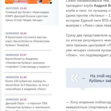
Сезон ознаменовался тем,
президент клуба
Андрей 
16/07/2026
13:43
клуба и лиги: по лучшему с
Пляжный футболист «Краснодара-
(дома против «Астаны» – 1
ЮМР» Дмитрий Бушков удостоен
историю Единой лиги ВТБ к
приза «Спорт Медиа Звезда»
выиграв с «Локо» свои пер
24/06/2026
16:34
Сразу два представителя к
В Кропоткине состоялся мастер-
по итогам регулярного че
класс баскетболиста «Локомотива-
лиги признан центровой «Л
Кубань» Темирова
уже четырех сезонов лучш
«Локо», что подтверждает 
19/06/2026
15:47
Баскетболисты Академии
«Локомотив-Кубань» выиграли
«серебро» Спартакиады учащихся
На этой не
18/06/2026
21:40
Кубань» зав
Более 100 кубанских команд по
баскетболу 3х3 боролись за титул
сильнейших в академии «Локо»
16/06/2026
10:15
— Хочу искренне поблагодар
Дмитрий Пирог – о «бронзе» ПБК
невероятные спортивные э
«Локомотив-Кубань» в чемпионате