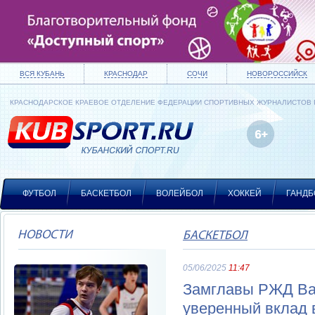
ВСЯ КУБАНЬ
КРАСНОДАР
СОЧИ
НОВОРОССИЙСК
КРАСНОДАРСКОЕ КРАЕВОЕ ОТДЕЛЕНИЕ ФЕДЕРАЦИИ СПОРТИВНЫХ ЖУРНАЛИСТОВ
ФУТБОЛ
БАСКЕТБОЛ
ВОЛЕЙБОЛ
ХОККЕЙ
ГАНДБ
НОВОСТИ
БАСКЕТБОЛ
05/06/2025
11:47
Замглавы РЖД Вал
уверенный вклад 