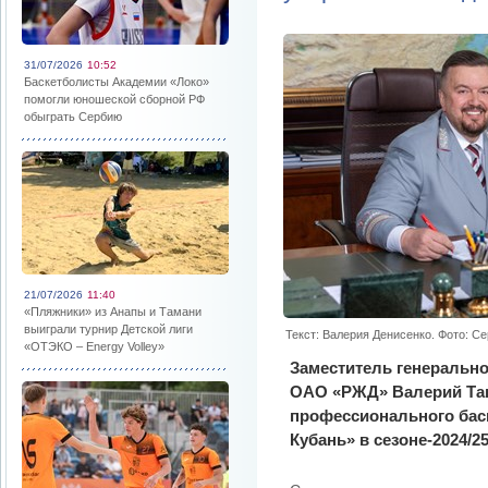
31/07/2026
10:52
Баскетболисты Академии «Локо»
помогли юношеской сборной РФ
обыграть Сербию
21/07/2026
11:40
«Пляжники» из Анапы и Тамани
выиграли турнир Детской лиги
Текст: Валерия Денисенко. Фото: 
«ОТЭКО – Energy Volley»
Заместитель генерально
ОАО «РЖД» Валерий Тан
профессионального бас
Кубань» в сезоне-2024/25