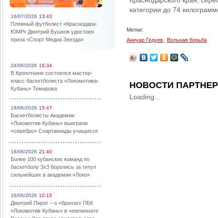
Краснодарского края, сер
категории до 74 килограмм
16/07/2026
13:43
Пляжный футболист «Краснодара-
Метки:
ЮМР» Дмитрий Бушков удостоен
,
приза «Спорт Медиа Звезда»
Аниуар Гедуев
Вольная борьба
24/06/2026
16:34
В Кропоткине состоялся мастер-
класс баскетболиста «Локомотива-
НОВОСТИ ПАРТНЕ
Кубань» Темирова
Loading...
19/06/2026
15:47
Баскетболисты Академии
«Локомотив-Кубань» выиграли
«серебро» Спартакиады учащихся
18/06/2026
21:40
Более 100 кубанских команд по
баскетболу 3х3 боролись за титул
сильнейших в академии «Локо»
16/06/2026
10:15
Дмитрий Пирог – о «бронзе» ПБК
«Локомотив-Кубань» в чемпионате