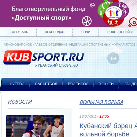
ВСЯ КУБАНЬ
КРАСНОДАР
СОЧИ
НОВОРОССИЙСК
КРАСНОДАРСКОЕ КРАЕВОЕ ОТДЕЛЕНИЕ ФЕДЕРАЦИИ СПОРТИВНЫХ ЖУРНАЛИСТОВ
ФУТБОЛ
БАСКЕТБОЛ
ВОЛЕЙБОЛ
ХОККЕЙ
ГАНДБ
НОВОСТИ
ВОЛЬНАЯ БОРЬБА
13/07/2017
12:05
Кубанский борец 
вольной борьбе