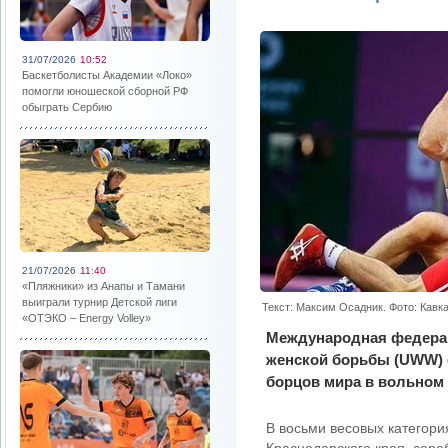
31/07/2026
10:52
Баскетболисты Академии «Локо»
помогли юношеской сборной РФ
обыграть Сербию
21/07/2026
11:40
«Пляжники» из Анапы и Тамани
выиграли турнир Детской лиги
Текст: Максим Осадник. Фото: Кавк
«ОТЭКО – Energy Volley»
Международная федерац
женской борьбы (UWW) 
борцов мира в вольном 
В восьми весовых категори