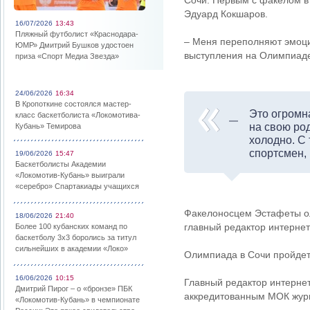
Сочи. Первым с факелом в 
Эдуард Кокшаров.
16/07/2026
13:43
Пляжный футболист «Краснодара-
– Меня переполняют эмоции
ЮМР» Дмитрий Бушков удостоен
выступления на Олимпиаде
приза «Спорт Медиа Звезда»
24/06/2026
16:34
В Кропоткине состоялся мастер-
Это огромн
класс баскетболиста «Локомотива-
на свою род
Кубань» Темирова
холодно. С
спортсмен,
19/06/2026
15:47
Баскетболисты Академии
«Локомотив-Кубань» выиграли
«серебро» Спартакиады учащихся
Факелоносцем Эстафеты ол
18/06/2026
21:40
главный редактор интерне
Более 100 кубанских команд по
баскетболу 3х3 боролись за титул
сильнейших в академии «Локо»
Олимпиада в Сочи пройдет
16/06/2026
10:15
Главный редактор интерне
Дмитрий Пирог – о «бронзе» ПБК
аккредитованным МОК жур
«Локомотив-Кубань» в чемпионате