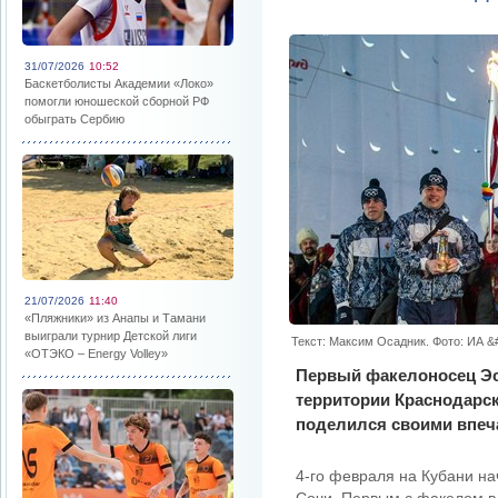
31/07/2026
10:52
Баскетболисты Академии «Локо»
помогли юношеской сборной РФ
обыграть Сербию
21/07/2026
11:40
«Пляжники» из Анапы и Тамани
выиграли турнир Детской лиги
Текст: Максим Осадник. Фото: ИА 
«ОТЭКО – Energy Volley»
Первый факелоносец Эс
территории Краснодарс
поделился своими впеч
4-го февраля на Кубани на