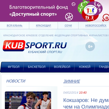
ВСЯ КУБАНЬ
КРАСНОДАР
СОЧИ
НОВОРОССИЙСК
КРАСНОДАРСКОЕ КРАЕВОЕ ОТДЕЛЕНИЕ ФЕДЕРАЦИИ СПОРТИВНЫХ ЖУРНАЛИСТОВ
ФУТБОЛ
БАСКЕТБОЛ
ВОЛЕЙБОЛ
ХОККЕЙ
ГАНДБ
НОВОСТИ
ЗИМНИЕ
04/02/2014
10:40
Кокшаров: Не дум
чем на Олимпиад