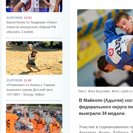
31/07/2026
10:52
Баскетболисты Академии «Локо»
помогли юношеской сборной РФ
обыграть Сербию
21/07/2026
11:40
«Пляжники» из Анапы и Тамани
выиграли турнир Детской лиги
Текст: Инга Бугулова. Фото: vsluh.ru
«ОТЭКО – Energy Volley»
В Майкопе (Адыгея) со
федерального округа п
выиграли 34 медали.
Участие в соревнованиях п
Армавир, Анапу, Лабинск, Т