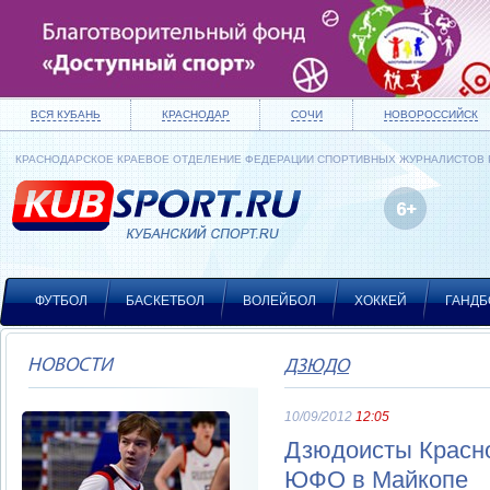
ВСЯ КУБАНЬ
КРАСНОДАР
СОЧИ
НОВОРОССИЙСК
КРАСНОДАРСКОЕ КРАЕВОЕ ОТДЕЛЕНИЕ ФЕДЕРАЦИИ СПОРТИВНЫХ ЖУРНАЛИСТОВ
ФУТБОЛ
БАСКЕТБОЛ
ВОЛЕЙБОЛ
ХОККЕЙ
ГАНДБ
НОВОСТИ
ДЗЮДО
10/09/2012
12:05
Дзюдоисты Красно
ЮФО в Майкопе