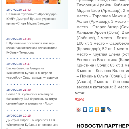
Тихорецкий район. Кубанс
16/07/2026
13:43
Мгдсян Егор (Армавир), 2 м
Пляжный футболист «Краснодара-
место – Торопцев Максим (Л
ЮМР» Дмитрий Бушков удостоен
Аслан (Армавир), 3 место –
приза «Спорт Медиа Звезда»
место – Отаров Анзор (Сочи
Ханджян Арсен (Сочи), 2 м
(Лабинск), 2 место – Литв
24/06/2026
16:34
100 кг: 3 место – Сарибекя
В Кропоткине состоялся мастер-
класс баскетболиста «Локомотива-
(Краснодар); 52 кг: 1 мест
Кубань» Темирова
место – Круглая Елена (Уст
Евгеньева Валентина (Кали
19/06/2026
15:47
Кристина (Сочи); 63 кг: 1 
Баскетболисты Академии
3 место – Козлова Валентин
«Локомотив-Кубань» выиграли
– Почкина Ольга (Сочи), 2 
«серебро» Спартакиады учащихся
(Анапа), 2 место – Левчен
весовая категория: 3 место
18/06/2026
21:40
Метки:
Более 100 кубанских команд по
баскетболу 3х3 боролись за титул
Дзюдо
сильнейших в академии «Локо»
16/06/2026
10:15
Дмитрий Пирог – о «бронзе» ПБК
«Локомотив-Кубань» в чемпионате
НОВОСТИ ПАРТНЕ