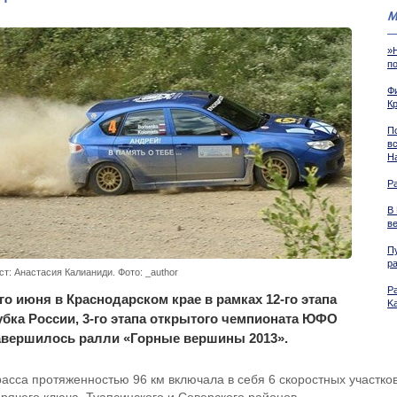
М
»
п
Ф
К
П
в
Н
Р
В
в
П
р
ст: Анастасия Калианиди. Фото: _author
Р
-го июня в Краснодарском крае в рамках 12-го этапа
K
убка России, 3-го этапа открытого чемпионата ЮФО
авершилось ралли «Горные вершины 2013».
расса протяженностью 96 км включала в себя 6 скоростных участко