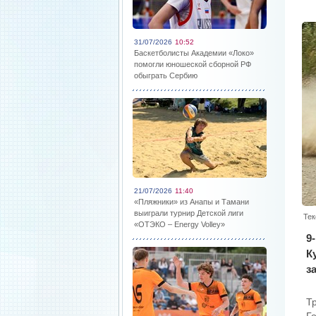
31/07/2026
10:52
Баскетболисты Академии «Локо»
помогли юношеской сборной РФ
обыграть Сербию
21/07/2026
11:40
«Пляжники» из Анапы и Тамани
выиграли турнир Детской лиги
Тек
«ОТЭКО – Energy Volley»
9
К
з
Т