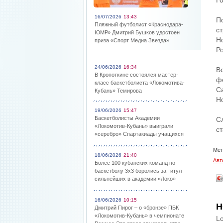
Г
16/07/2026
13:43
П
Пляжный футболист «Краснодара-
с
ЮМР» Дмитрий Бушков удостоен
Н
приза «Спорт Медиа Звезда»
Ро
24/06/2026
16:34
В
В Кропоткине состоялся мастер-
ф
класс баскетболиста «Локомотива-
С
Кубань» Темирова
Н
19/06/2026
15:47
Баскетболисты Академии
С
«Локомотив-Кубань» выиграли
с
«серебро» Спартакиады учащихся
Мет
18/06/2026
21:40
Авт
Более 100 кубанских команд по
баскетболу 3х3 боролись за титул
сильнейших в академии «Локо»
16/06/2026
10:15
Н
Дмитрий Пирог – о «бронзе» ПБК
«Локомотив-Кубань» в чемпионате
Lo