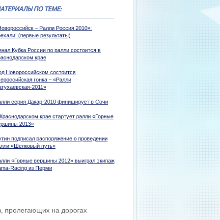
АТЕРИАЛЫ ПО ТЕМЕ:
Новороссийск – Ралли Россия 2010»:
оехали! (первые результаты)
инал Кубка России по ралли состоится в
раснодарском крае
од Новороссийском состоится
сероссийская гонка – «Ралли
атухаевская-2011»
алли серия Дакар-2010 финиширует в Сочи
 Краснодарском крае стартует ралли «Горные
ершины 2013»
утин подписал распоряжение о проведении
алли «Шелковый путь»
алли «Горные вершины 2012» выиграл экипаж
ama-Racing из Перми
в, пролегающих на дорогах