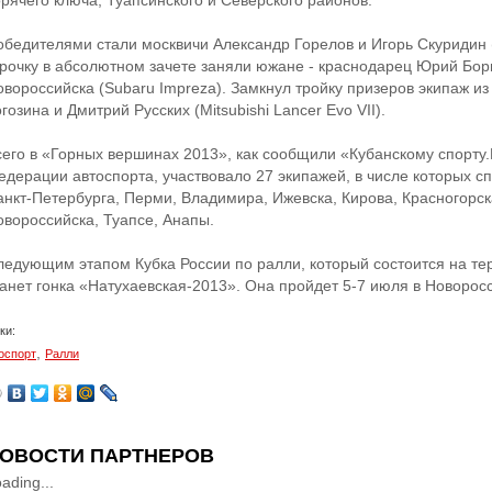
орячего ключа, Туапсинского и Северского районов.
обедителями стали москвичи Александр Горелов и Игорь Скуридин (M
трочку в абсолютном зачете заняли южане - краснодарец Юрий Бор
овороссийска (Subaru Impreza). Замкнул тройку призеров экипаж из
гозина и Дмитрий Русских (Mitsubishi Lancer Evo VII).
сего в «Горных вершинах 2013», как сообщили «Кубанскому спорту
едерации автоспорта, участвовало 27 экипажей, в числе которых с
анкт-Петербурга, Перми, Владимира, Ижевска, Кирова, Красногорск
овороссийска, Туапсе, Анапы.
ледующим этапом Кубка России по ралли, который состоится на те
танет гонка «Натухаевская-2013». Она пройдет 5-7 июля в Новорос
ки:
,
оспорт
Ралли
ОВОСТИ ПАРТНЕРОВ
ading...