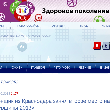
ОЧИ
НОВОРОССИЙСК
АРМАВИР
ТУАПСЕ
КАНЕВ
ИИ СПОРТИВНЫХ ЖУРНАЛИСТОВ РОССИИ
ОЛ
ХОККЕЙ
ГАНДБОЛ
АВТО-МОТО
ЛЕТНИЕ
ЗИМН
ВТО-МОТО
06/2013
14:57
онщик из Краснодара занял второе место н
ершины 2013»