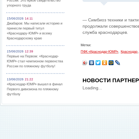
России: Это яркое свидетельство
упорного труда
15/06/2026
14:11
— Симбиоз техники и такти
Джабаров: Мы написали историю и
продолжали совершенствова
принесли первый титул
служба краснодарцев.
«Краснодару-ЮМР» и всему
Краснодарскому краю
Метки:
,
15/06/2026
12:39
ПФК «Краснодар-ЮМР»
Краснодар
Первые на Первом: «Краснодар-
ЮМР» стал чемпионом первенства
России по пляжному футболу!
НОВОСТИ ПАРТНЕ
13/06/2026
21:22
«Краснодар-ЮМР» вышел в финал
Loading...
Первого дивизиона по пляжному
футболу