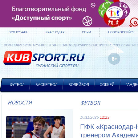
ВСЯ КУБАНЬ
КРАСНОДАР
СОЧИ
НОВОРОССИЙСК
КРАСНОДАРСКОЕ КРАЕВОЕ ОТДЕЛЕНИЕ ФЕДЕРАЦИИ СПОРТИВНЫХ ЖУРНАЛИСТОВ
ФУТБОЛ
БАСКЕТБОЛ
ВОЛЕЙБОЛ
ХОККЕЙ
ГАНДБ
НОВОСТИ
ФУТБОЛ
10/11/2025
12:23
ПФК «Краснодар-
тренером Академи