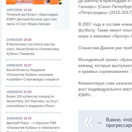
До работы в Краснодаре 4
Ганнерс» (Санкт-Петербург
16/07/2026
13:43
«Петроградец» (2015-2017)
Пляжный футболист «Краснодара-
ЮМР» Дмитрий Бушков удостоен
В 2007 году в составе ком
приза «Спорт Медиа Звезда»
футболу. Также имеет опыт
мира и завоевал «бронзу» 
24/06/2026
16:34
В Кропоткине состоялся мастер-
Станислав Данков уже приб
класс баскетболиста «Локомотива-
Кубань» Темирова
Молодежный проект «Красн
команд, которые выступаю
19/06/2026
15:47
Баскетболисты Академии
и краевых соревнованиях. 
«Локомотив-Кубань» выиграли
«серебро» Спартакиады учащихся
Комментируя сове назначен
рост индивидуального мас
18/06/2026
21:40
ЮМР».
Более 100 кубанских команд по
баскетболу 3х3 боролись за титул
сильнейших в академии «Локо»
16/06/2026
10:15
Важно, что
Дмитрий Пирог – о «бронзе» ПБК
прогрессир
«Локомотив-Кубань» в чемпионате