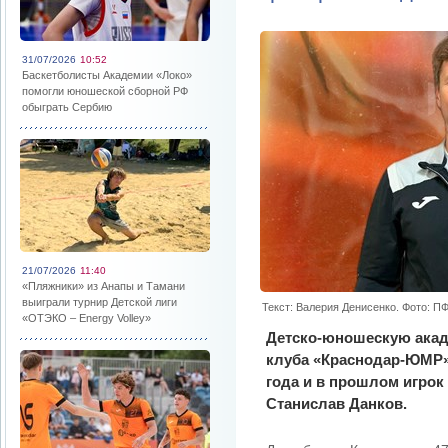
31/07/2026
10:52
Баскетболисты Академии «Локо»
помогли юношеской сборной РФ
обыграть Сербию
21/07/2026
11:40
«Пляжники» из Анапы и Тамани
выиграли турнир Детской лиги
Текст: Валерия Денисенко. Фото: 
«ОТЭКО – Energy Volley»
Детско-юношескую ака
клуба «Краснодар-ЮМР»
года и в прошлом игрок
Станислав Данков.