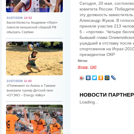
Сегодня, 20 мая, состоял
комитета России. Победит
эту должность заместител
31/07/2026
10:52
Александр Жуков. В голосо
Баскетболисты Академии «Локо»
приняли участие 213 челов
помогли юношеской сборной РФ
5 - «против». Четыре бюл
обыграть Сербию
Бывший глава Олимпийског
ушедший в отставку после 
спортсменов на Играх-2010
президентом ОКР.
Метки:
,
Жуков
ОКР
21/07/2026
11:40
«Пляжники» из Анапы и Тамани
выиграли турнир Детской лиги
НОВОСТИ ПАРТНЕ
«ОТЭКО – Energy Volley»
Loading...