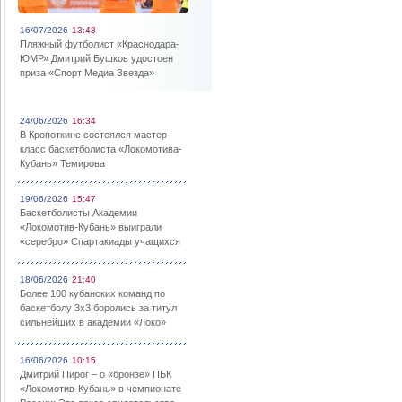
16/07/2026
13:43
Пляжный футболист «Краснодара-
ЮМР» Дмитрий Бушков удостоен
приза «Спорт Медиа Звезда»
24/06/2026
16:34
В Кропоткине состоялся мастер-
класс баскетболиста «Локомотива-
Кубань» Темирова
19/06/2026
15:47
Баскетболисты Академии
«Локомотив-Кубань» выиграли
«серебро» Спартакиады учащихся
18/06/2026
21:40
Более 100 кубанских команд по
баскетболу 3х3 боролись за титул
сильнейших в академии «Локо»
16/06/2026
10:15
Дмитрий Пирог – о «бронзе» ПБК
«Локомотив-Кубань» в чемпионате