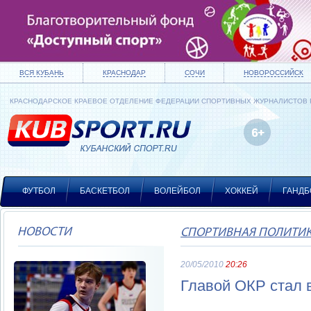
ВСЯ КУБАНЬ
КРАСНОДАР
СОЧИ
НОВОРОССИЙСК
КРАСНОДАРСКОЕ КРАЕВОЕ ОТДЕЛЕНИЕ ФЕДЕРАЦИИ СПОРТИВНЫХ ЖУРНАЛИСТОВ
ФУТБОЛ
БАСКЕТБОЛ
ВОЛЕЙБОЛ
ХОККЕЙ
ГАНДБ
НОВОСТИ
СПОРТИВНАЯ ПОЛИТИ
20/05/2010
20:26
Главой ОКР стал 