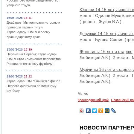
России: Это яркое свидетельство
упорного труда
Юноши 14-15 лет, личные с
место - Одилов Мухамадиер
15/06/2026
14:11
(тренер - Жуков В.А.).
Джабаров: Мы написали историю и
принесли первый титул
«Краснодару-ЮМР» и всему
Девушки 14-15 лет, личные
Краснодарскому краю
место - Бутова София (трен
15/06/2026
12:39
Женщины 16 лет и старше,
Первые на Первом: «Краснодар-
Любимцев А.К.); 2 место - 
ЮМР» стал чемпионом первенства
России по пляжному футболу!
Мужчины 16 лет и старше, 
Любимцев А.К.); 2 место - 
13/06/2026
21:22
Любимцев А.К.).
«Краснодар-ЮМР» вышел в финал
Первого дивизиона по пляжному
футболу
Метки:
,
Краснодарский край
Славянский ра
НОВОСТИ ПАРТНЕ