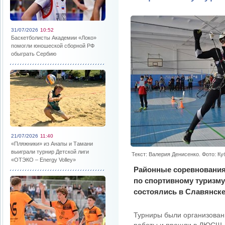
31/07/2026
10:52
Баскетболисты Академии «Локо»
помогли юношеской сборной РФ
обыграть Сербию
21/07/2026
11:40
«Пляжники» из Анапы и Тамани
выиграли турнир Детской лиги
Текст: Валерия Денисенко. Фото: К
«ОТЭКО – Energy Volley»
Районные соревнования 
по спортивному туризм
состоялись в Славянске
Турниры были организован