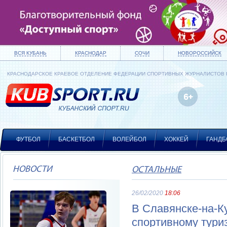
ВСЯ КУБАНЬ
КРАСНОДАР
СОЧИ
НОВОРОССИЙСК
КРАСНОДАРСКОЕ КРАЕВОЕ ОТДЕЛЕНИЕ ФЕДЕРАЦИИ СПОРТИВНЫХ ЖУРНАЛИСТОВ
ФУТБОЛ
БАСКЕТБОЛ
ВОЛЕЙБОЛ
ХОККЕЙ
ГАНДБ
НОВОСТИ
ОСТАЛЬНЫЕ
26/02/2020
18:06
В Славянске-на-К
спортивному тури