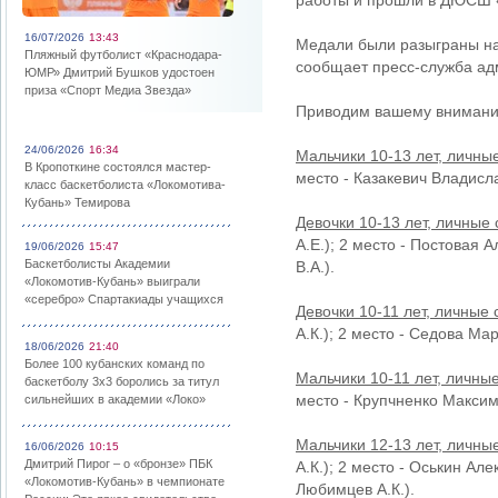
работы и прошли в ДЮСШ 
16/07/2026
13:43
Медали были разыграны на 
Пляжный футболист «Краснодара-
сообщает пресс-служба адм
ЮМР» Дмитрий Бушков удостоен
приза «Спорт Медиа Звезда»
Приводим вашему внимани
24/06/2026
16:34
Мальчики 10-13 лет, личны
В Кропоткине состоялся мастер-
место - Казакевич Владисла
класс баскетболиста «Локомотива-
Кубань» Темирова
Девочки 10-13 лет, личные 
А.Е.); 2 место - Постовая 
19/06/2026
15:47
Баскетболисты Академии
В.А.).
«Локомотив-Кубань» выиграли
«серебро» Спартакиады учащихся
Девочки 10-11 лет, личные
А.К.); 2 место - Седова Ма
18/06/2026
21:40
Более 100 кубанских команд по
Мальчики 10-11 лет, личны
баскетболу 3х3 боролись за титул
место - Крупчненко Максим 
сильнейших в академии «Локо»
Мальчики 12-13 лет, личны
16/06/2026
10:15
Дмитрий Пирог – о «бронзе» ПБК
А.К.); 2 место - Оськин Ал
«Локомотив-Кубань» в чемпионате
Любимцев А.К.).