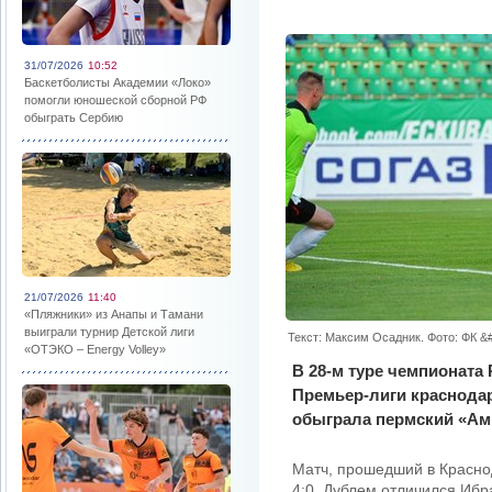
31/07/2026
10:52
Баскетболисты Академии «Локо»
помогли юношеской сборной РФ
обыграть Сербию
21/07/2026
11:40
«Пляжники» из Анапы и Тамани
выиграли турнир Детской лиги
Текст: Максим Осадник. Фото: ФК &
«ОТЭКО – Energy Volley»
В 28-м туре чемпионата
Премьер-лиги краснода
обыграла пермский «Ам
Матч, прошедший в Красно
4:0. Дублем отличился Ибра