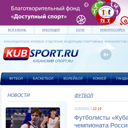
ВСЯ КУБАНЬ
КРАСНОДАР
СОЧИ
НОВОРОССИЙСК
КРАСНОДАРСКОЕ КРАЕВОЕ ОТДЕЛЕНИЕ ФЕДЕРАЦИИ СПОРТИВНЫХ ЖУРНАЛИСТОВ
ФУТБОЛ
БАСКЕТБОЛ
ВОЛЕЙБОЛ
ХОККЕЙ
ГАНДБ
НОВОСТИ
ФУТБОЛ
11/05/2013
22:19
Футболисты «Куба
чемпионата Росси