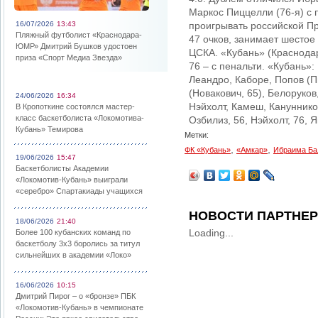
Маркос Пиццелли (76-я) с
16/07/2026
13:43
проигрывать российской Пр
Пляжный футболист «Краснодара-
47 очков, занимает шестое
ЮМР» Дмитрий Бушков удостоен
ЦСКА. «Кубань» (Краснодар)
приза «Спорт Медиа Звезда»
76 – с пенальти. «Кубань»:
Леандро, Каборе, Попов (П
(Новакович, 65), Белоруков
24/06/2026
16:34
Нэйхолт, Камеш, Канунников
В Кропоткине состоялся мастер-
класс баскетболиста «Локомотива-
Озбилиз, 56, Нэйхолт, 76, Я
Кубань» Темирова
Метки:
,
,
ФК «Кубань»
«Амкар»
Ибраима Ба
19/06/2026
15:47
Баскетболисты Академии
«Локомотив-Кубань» выиграли
«серебро» Спартакиады учащихся
НОВОСТИ ПАРТНЕ
18/06/2026
21:40
Loading...
Более 100 кубанских команд по
баскетболу 3х3 боролись за титул
сильнейших в академии «Локо»
16/06/2026
10:15
Дмитрий Пирог – о «бронзе» ПБК
«Локомотив-Кубань» в чемпионате