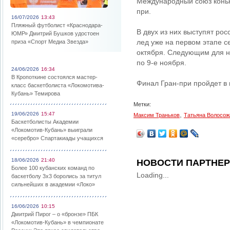
Международный союз коньк
при.
16/07/2026
13:43
Пляжный футболист «Краснодара-
В двух из них выступят ро
ЮМР» Дмитрий Бушков удостоен
лед уже на первом этапе се
приза «Спорт Медиа Звезда»
октября. Следующим для ни
по 9-е ноября.
24/06/2026
16:34
В Кропоткине состоялся мастер-
Финал Гран-при пройдет в 
класс баскетболиста «Локомотива-
Кубань» Темирова
Метки:
,
19/06/2026
15:47
Максим Траньков
Татьяна Волосож
Баскетболисты Академии
«Локомотив-Кубань» выиграли
«серебро» Спартакиады учащихся
18/06/2026
21:40
НОВОСТИ ПАРТНЕ
Более 100 кубанских команд по
Loading...
баскетболу 3х3 боролись за титул
сильнейших в академии «Локо»
16/06/2026
10:15
Дмитрий Пирог – о «бронзе» ПБК
«Локомотив-Кубань» в чемпионате