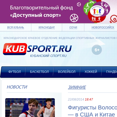
ВСЯ КУБАНЬ
КРАСНОДАР
СОЧИ
НОВОРОССИЙСК
КРАСНОДАРСКОЕ КРАЕВОЕ ОТДЕЛЕНИЕ ФЕДЕРАЦИИ СПОРТИВНЫХ ЖУРНАЛИСТОВ
ФУТБОЛ
БАСКЕТБОЛ
ВОЛЕЙБОЛ
ХОККЕЙ
ГАНДБ
НОВОСТИ
ЗИМНИЕ
22/08/2014
18:47
Фигуристы Волосо
— в США и Китае