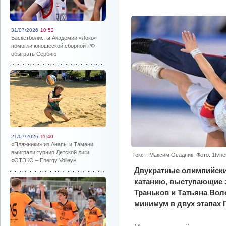
31/07/2026
10:52
Баскетболисты Академии «Локо»
помогли юношеской сборной РФ
обыграть Сербию
21/07/2026
11:40
«Пляжники» из Анапы и Тамани
выиграли турнир Детской лиги
Текст: Максим Осадник. Фото: 1tvnet
«ОТЭКО – Energy Volley»
Двукратные олимпийск
катанию, выступающие 
Траньков и Татьяна Вол
минимум в двух этапах 