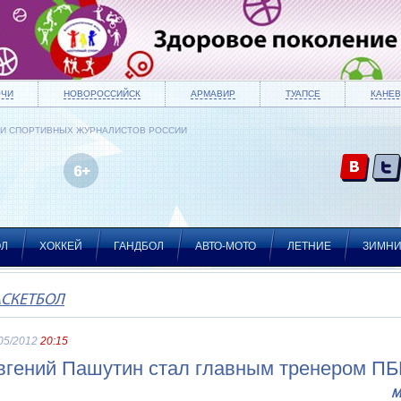
ОЧИ
НОВОРОССИЙСК
АРМАВИР
ТУАПСЕ
КАНЕВ
ИИ СПОРТИВНЫХ ЖУРНАЛИСТОВ РОССИИ
ОЛ
ХОККЕЙ
ГАНДБОЛ
АВТО-МОТО
ЛЕТНИЕ
ЗИМН
АСКЕТБОЛ
05/2012
20:15
вгений Пашутин стал главным тренером ПБ
М