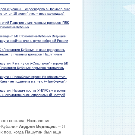
ерби «Кубань» – «Краснодар» в Премьер-лиге
стоится 18 июня (плюс – весь календарь)
вгений Пашутин стал главным тренером ПБК
Локомотив-Кубань»
резидент БК «Локомотив-Кубань» Ведищев:
ашутин сейчас очень нужен сборной России
К «Локомотив-Кубань» не стал продлевать
онтракт с главным тренером Пашутиным
шутин: К матчу со \»Спартаком\» игроки БК
»Локомотив-Кубань\» серьезно готовились
ашутин: Российские игроки БК «Локомотив-
убань» не подвели в матче с \»Нимбурком\»
ашутин: На матч против УНИКСа у игроков
К «Локомотив» был неправильный настрой
ого состава. Назначение
-Кубани»
Андрей Ведищев
. – Я
ех пор, когда Пашутин был еще