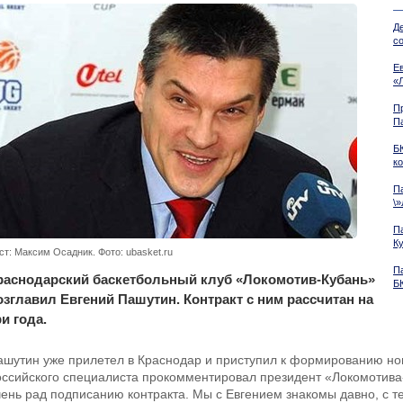
Д
со
Е
«
П
П
Б
к
Па
\
П
К
ст: Максим Осадник. Фото: ubasket.ru
П
раснодарский баскетбольный клуб «Локомотив-Кубань»
Б
озглавил Евгений Пашутин. Контракт с ним рассчитан на
ри года.
ашутин уже прилетел в Краснодар и приступил к формированию нов
оссийского специалиста прокомментировал президент «Локомотива
чень рад подписанию контракта. Мы с Евгением знакомы давно, с т