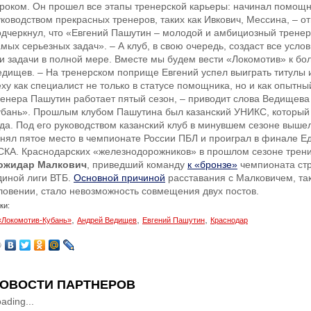
гроком. Он прошел все этапы тренерской карьеры: начинал помощн
уководством прекрасных тренеров, таких как Ивкович, Мессина, – о
одчеркнул, что «Евгений Пашутин – молодой и амбициозный тренер
мых серьезных задач». – А клуб, в свою очередь, создаст все услов
ти задачи в полной мере. Вместе мы будем вести «Локомотив» к бо
едищев. – На тренерском поприще Евгений успел выиграть титулы и
ху как специалист не только в статусе помощника, но и как опытный
ренера Пашутин работает пятый сезон, – приводит слова Ведищева
убань». Прошлым клубом Пашутина был казанский УНИКС, который 
ода. Под его руководством казанский клуб в минувшем сезоне выше
анял пятое место в чемпионате России ПБЛ и проиграл в финале Е
СКА. Краснодарских «железнодорожников» в прошлом сезоне трени
ожидар Малкович
, приведший команду
к «бронзе»
чемпионата ст
диной лиги ВТБ.
Основной причиной
расставания с Малковичем, та
ловении, стало невозможность совмещения двух постов.
ки:
,
,
,
«Локомотив-Кубань»
Андрей Ведищев
Евгений Пашутин
Краснодар
ОВОСТИ ПАРТНЕРОВ
ading...