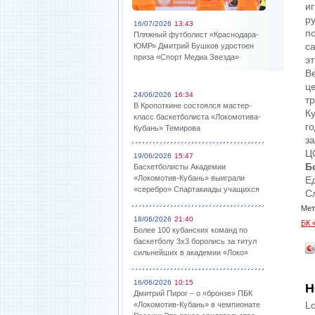
и
р
16/07/2026
13:43
п
Пляжный футболист «Краснодара-
са
ЮМР» Дмитрий Бушков удостоен
приза «Спорт Медиа Звезда»
э
В
це
24/06/2026
16:34
т
В Кропоткине состоялся мастер-
К
класс баскетболиста «Локомотива-
г
Кубань» Темирова
з
Ц
19/06/2026
15:47
Б
Баскетболисты Академии
«Локомотив-Кубань» выиграли
Е
«серебро» Спартакиады учащихся
С
Мет
18/06/2026
21:40
БК 
Более 100 кубанских команд по
баскетболу 3х3 боролись за титул
сильнейших в академии «Локо»
16/06/2026
10:15
Н
Дмитрий Пирог – о «бронзе» ПБК
Lo
«Локомотив-Кубань» в чемпионате