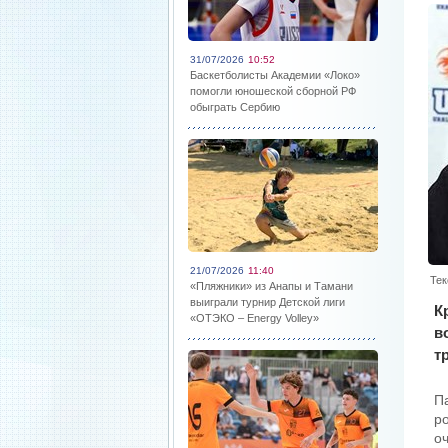
31/07/2026
10:52
Баскетболисты Академии «Локо»
помогли юношеской сборной РФ
обыграть Сербию
21/07/2026
11:40
Тек
«Пляжники» из Анапы и Тамани
выиграли турнир Детской лиги
К
«ОТЭКО – Energy Volley»
в
т
П
р
о