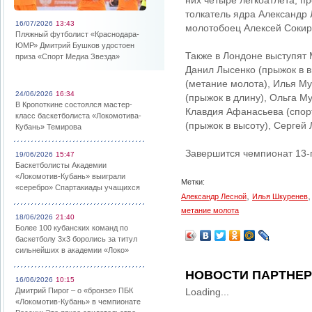
них четыре легкоатлета, п
толкатель ядра Александр
16/07/2026
13:43
молотобоец Алексей Сокир
Пляжный футболист «Краснодара-
ЮМР» Дмитрий Бушков удостоен
Также в Лондоне выступят 
приза «Спорт Медиа Звезда»
Данил Лысенко (прыжок в в
(метание молота), Илья Му
24/06/2026
16:34
(прыжок в длину), Ольга М
В Кропоткине состоялся мастер-
Клавдия Афанасьева (спорт
класс баскетболиста «Локомотива-
(прыжок в высоту), Сергей
Кубань» Темирова
Завершится чемпионат 13-г
19/06/2026
15:47
Баскетболисты Академии
«Локомотив-Кубань» выиграли
Метки:
«серебро» Спартакиады учащихся
,
Александр Лесной
Илья Шкуренев
метание молота
18/06/2026
21:40
Более 100 кубанских команд по
баскетболу 3х3 боролись за титул
сильнейших в академии «Локо»
НОВОСТИ ПАРТНЕ
16/06/2026
10:15
Дмитрий Пирог – о «бронзе» ПБК
Loading...
«Локомотив-Кубань» в чемпионате