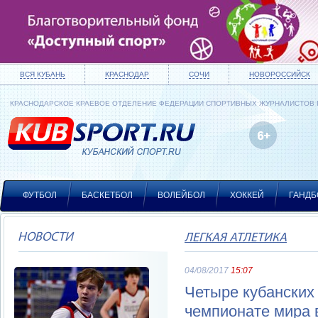
ВСЯ КУБАНЬ
КРАСНОДАР
СОЧИ
НОВОРОССИЙСК
КРАСНОДАРСКОЕ КРАЕВОЕ ОТДЕЛЕНИЕ ФЕДЕРАЦИИ СПОРТИВНЫХ ЖУРНАЛИСТОВ
ФУТБОЛ
БАСКЕТБОЛ
ВОЛЕЙБОЛ
ХОККЕЙ
ГАНДБ
НОВОСТИ
ЛЕГКАЯ АТЛЕТИКА
04/08/2017
15:07
Четыре кубанских
чемпионате мира 