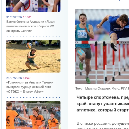
31/07/2026
10:52
Баскетболисты Академии «Локо»
помогли юношеской сборной РФ
обыграть Сербию
21/07/2026
11:40
«Пляжники» из Анапы и Тамани
выиграли турнир Детской лиги
Текст: Максим Осадник. Фото: РИА
«ОТЭКО – Energy Volley»
Четыре спортсмена, пр
край, станут участникам
атлетике, который старту
В списке россиян, допущен