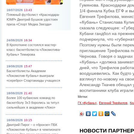
Гумянова. Краснодарки дом
16/07/2026
13:43
1/4 финала Кубка ЕГФ и вы
Пляжный футболист «Краснодара-
Евгения Трефилова, минис
ЮМР» Дмитрий Бушков удостоен
«Кубань» Станислава Кулин
приза «Спорт Медиа Звезда»
сказала следующее: «Губе
Кубани гандбол на прежнем
подчеркнула, что «губерна
24/06/2026
16:34
Поэтому нужны были перем
В Кропоткине состоялся мастер-
класс баскетболиста «Локомотива-
приглашение Трефилова по
Кубань» Темирова
Чернова. Говоря о задачах
«Кубань» «должна занимать
19/06/2026
15:47
дней, что Трефилов работае
Баскетболисты Академии
воодушевились. Как будто 
«Локомотив-Кубань» выиграли
взглянут по-новому на свои
«серебро» Спартакиады учащихся
Александр Ткачев обещал у
воспитанники клуба играли
18/06/2026
21:40
Метки:
Более 100 кубанских команд по
,
,
баскетболу 3х3 боролись за титул
ГК «Кубань»
Евгений Трефилов
Кр
сильнейших в академии «Локо»
16/06/2026
10:15
Дмитрий Пирог – о «бронзе» ПБК
«Локомотив-Кубань» в чемпионате
НОВОСТИ ПАРТНЕ