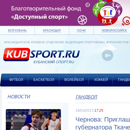
ВСЯ КУБАНЬ
КРАСНОДАР
СОЧИ
НОВОРОССИЙСК
КРАСНОДАРСКОЕ КРАЕВОЕ ОТДЕЛЕНИЕ ФЕДЕРАЦИИ СПОРТИВНЫХ ЖУРНАЛИСТОВ
ФУТБОЛ
БАСКЕТБОЛ
ВОЛЕЙБОЛ
ХОККЕЙ
ГАНДБ
НОВОСТИ
ГАНДБОЛ
18/03/2013
17:25
Чернова: Приглаш
губернатора Ткач