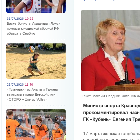
31/07/2026
10:52
Баскетболисты Академии «Локо»
помогли юношеской сборной РФ
обыграть Сербию
21/07/2026
11:40
«Пляжники» из Анапы и Тамани
выиграли турнир Детской лиги
Текст: Максим Осадник. Фото: ИА 
«ОТЭКО – Energy Volley»
Министр спорта Красно
прокомментировал назна
ГК «Кубань» Евгения Тр
17 марта женская гандболь
первый матч под руководст