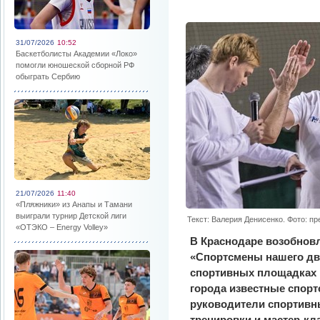
31/07/2026
10:52
Баскетболисты Академии «Локо»
помогли юношеской сборной РФ
обыграть Сербию
21/07/2026
11:40
«Пляжники» из Анапы и Тамани
выиграли турнир Детской лиги
Текст: Валерия Денисенко. Фото: п
«ОТЭКО – Energy Volley»
В Краснодаре возобновл
«Спортсмены нашего дво
спортивных площадках 
города известные спорт
руководители спортивн
тренировки и мастер-кл