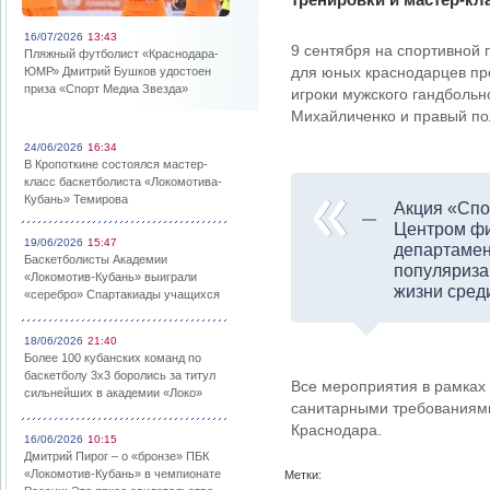
16/07/2026
13:43
9 сентября на спортивной 
Пляжный футболист «Краснодара-
для юных краснодарцев пр
ЮМР» Дмитрий Бушков удостоен
приза «Спорт Медиа Звезда»
игроки мужского гандбольн
Михайличенко и правый по
24/06/2026
16:34
В Кропоткине состоялся мастер-
класс баскетболиста «Локомотива-
Кубань» Темирова
Акция «Спо
Центром фи
19/06/2026
15:47
департамен
Баскетболисты Академии
популяриза
«Локомотив-Кубань» выиграли
жизни сред
«серебро» Спартакиады учащихся
18/06/2026
21:40
Более 100 кубанских команд по
баскетболу 3х3 боролись за титул
Все мероприятия в рамках 
сильнейших в академии «Локо»
санитарными требованиями
Краснодара.
16/06/2026
10:15
Дмитрий Пирог – о «бронзе» ПБК
«Локомотив-Кубань» в чемпионате
Метки: