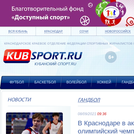
ВСЯ КУБАНЬ
КРАСНОДАР
СОЧИ
НОВОРОССИЙСК
КРАСНОДАРСКОЕ КРАЕВОЕ ОТДЕЛЕНИЕ ФЕДЕРАЦИИ СПОРТИВНЫХ ЖУРНАЛИСТОВ
ФУТБОЛ
БАСКЕТБОЛ
ВОЛЕЙБОЛ
ХОККЕЙ
ГАНДБ
НОВОСТИ
ГАНДБОЛ
08/09/2021
09:36
В Краснодаре в а
олимпийский чемп