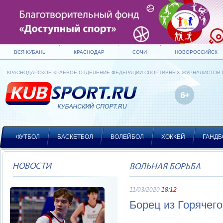
ВСЯ КУБАНЬ
КРАСНОДАР
СОЧИ
НОВОРОССИЙСК
КРАСНОДАРСКОЕ КРАЕВОЕ ОТДЕЛЕНИЕ ФЕДЕРАЦИИ СПОРТИВНЫХ ЖУРНАЛИСТОВ
ФУТБОЛ
БАСКЕТБОЛ
ВОЛЕЙБОЛ
ХОККЕЙ
ГАНДБ
НОВОСТИ
ВОЛЬНАЯ БОРЬБА
11/03/2020
18:12
Борец из Горячег