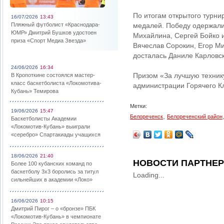
По итогам открытого турни
16/07/2026
13:43
Пляжный футболист «Краснодара-
медалей. Победу одержали
ЮМР» Дмитрий Бушков удостоен
Михайлина, Сергей Бойко 
приза «Спорт Медиа Звезда»
Вячеслав Сорокин, Егор М
досталась Даниле Карловск
24/06/2026
16:34
Призом «За лучшую техник
В Кропоткине состоялся мастер-
класс баскетболиста «Локомотива-
администрации Горячего К
Кубань» Темирова
Метки:
19/06/2026
15:47
,
Белореченск
Белореченский район
Баскетболисты Академии
«Локомотив-Кубань» выиграли
«серебро» Спартакиады учащихся
18/06/2026
21:40
НОВОСТИ ПАРТНЕ
Более 100 кубанских команд по
баскетболу 3х3 боролись за титул
Loading...
сильнейших в академии «Локо»
16/06/2026
10:15
Дмитрий Пирог – о «бронзе» ПБК
«Локомотив-Кубань» в чемпионате