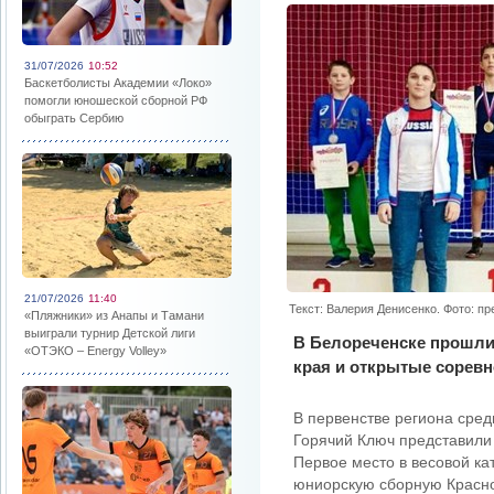
31/07/2026
10:52
Баскетболисты Академии «Локо»
помогли юношеской сборной РФ
обыграть Сербию
21/07/2026
11:40
Текст: Валерия Денисенко. Фото: п
«Пляжники» из Анапы и Тамани
выиграли турнир Детской лиги
В Белореченске прошли
«ОТЭКО – Energy Volley»
края и открытые соревн
В первенстве региона сред
Горячий Ключ представили
Первое место в весовой кат
юниорскую сборную Красно