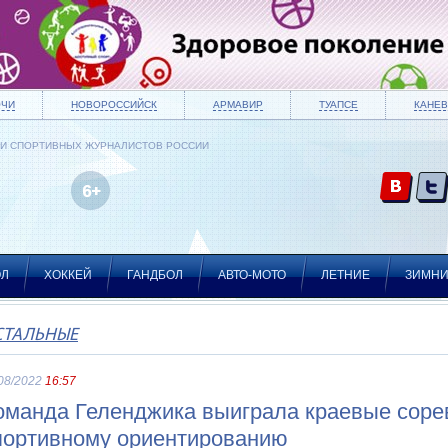
ОЧИ
НОВОРОССИЙСК
АРМАВИР
ТУАПСЕ
КАНЕВ
ИИ СПОРТИВНЫХ ЖУРНАЛИСТОВ РОССИИ
ОЛ
ХОККЕЙ
ГАНДБОЛ
АВТО-МОТО
ЛЕТНИЕ
ЗИМН
СТАЛЬНЫЕ
08/2022
16:57
оманда Геленджика выиграла краевые соре
портивному ориентированию