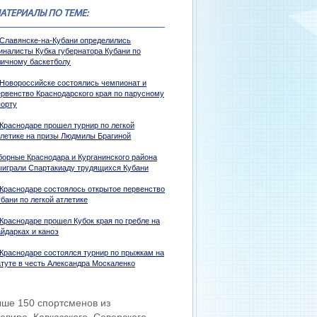
АТЕРИАЛЫ ПО ТЕМЕ:
 Славянске-на-Кубани определились
иналисты Кубка губернатора Кубани по
личному баскетболу
 Новороссийске состоялись чемпионат и
ервенство Краснодарского края по парусному
порту
 Краснодаре прошел турнир по легкой
тлетике на призы Людмилы Брагиной
борные Краснодара и Курганинского района
ыиграли Спартакиаду трудящихся Кубани
 Краснодаре состоялось открытое первенство
бани по легкой атлетике
 Краснодаре прошел Кубок края по гребле на
айдарках и каноэ
 Краснодаре состоялся турнир по прыжкам на
атуте в честь Александра Москаленко
ыше 150 спортсменов из