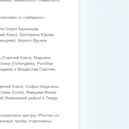
вира, Кавказского, Северского,
классика» и «лабиринт».
али Олеся Баклыкова
чий Ключ), Екатерина Юрова
ленджик), Кирилл Щучкин
 (Горячий Ключ), Марьяна
лгиер (Геленджик), Ратибор
енджик) и Владислав Сиротин
орячий Ключ), Софья Недачина
слава (Сочи), Макушев Макар
ий (Кавказский район) и Тимур
юношеского центра «Росток» из
ризовую тройку спортсмены