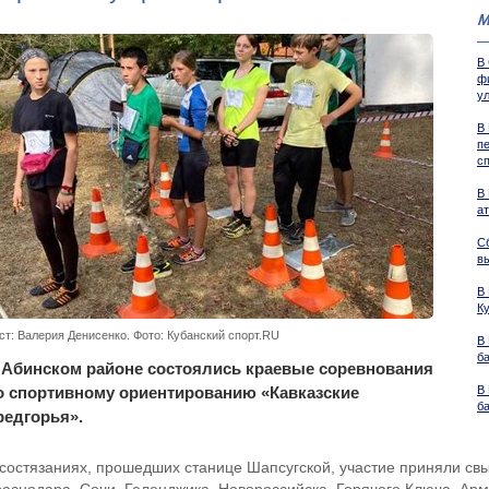
М
В
ф
у
В
п
с
В
а
С
в
В
Ку
ст: Валерия Денисенко. Фото: Кубанский спорт.RU
В
б
 Абинском районе состоялись краевые соревнования
о спортивному ориентированию «Кавказские
В
б
редгорья».
 состязаниях, прошедших станице Шапсугской, участие приняли св