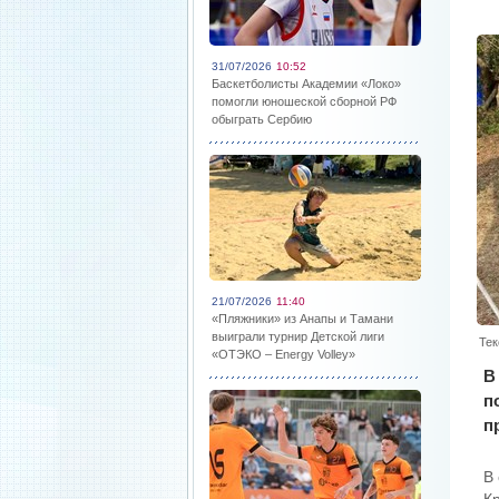
31/07/2026
10:52
Баскетболисты Академии «Локо»
помогли юношеской сборной РФ
обыграть Сербию
21/07/2026
11:40
«Пляжники» из Анапы и Тамани
выиграли турнир Детской лиги
Тек
«ОТЭКО – Energy Volley»
В
п
п
В