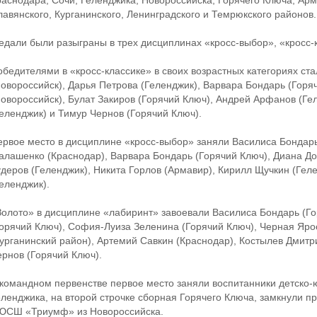
раснодара, Сочи, Геленджика, Новороссийска, Горячего Ключа, Арма
лавянского, Курганинского, Ленинградского и Темрюкского районов.
едали были разыграны в трех дисциплинах «кросс-выбор», «кросс-
обедителями в «кросс-классике» в своих возрастных категориях ст
Новороссийск), Дарья Петрова (Геленджик), Варвара Бондарь (Горя
Новороссийск), Булат Закиров (Горячий Ключ), Андрей Арфанов (Ге
Геленджик) и Тимур Чернов (Горячий Ключ).
ервое место в дисциплине «кросс-выбор» заняли Василиса Бондарь
алашенко (Краснодар), Варвара Бондарь (Горячий Ключ), Диана До
удеров (Геленджик), Никита Горлов (Армавир), Кирилл Щучкин (Гел
еленджик).
Золото» в дисциплине «лабиринт» завоевали Василиса Бондарь (Г
Горячий Ключ), София-Луиза Зеленина (Горячий Ключ), Черная Яро
Курганинский район), Артемий Савкин (Краснодар), Костылев Дмитр
ернов (Горячий Ключ).
 командном первенстве первое место заняли воспитанники детско-
еленджика, на второй строчке сборная Горячего Ключа, замкнули п
ЮСШ «Триумф» из Новороссийска.