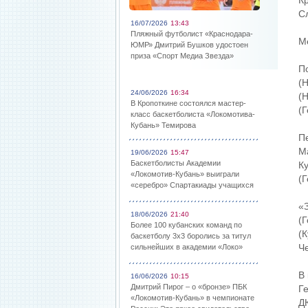
К
С
16/07/2026
13:43
Пляжный футболист «Краснодара-
М
ЮМР» Дмитрий Бушков удостоен
приза «Спорт Медиа Звезда»
П
(
24/06/2026
16:34
(
В Кропоткине состоялся мастер-
(
класс баскетболиста «Локомотива-
Кубань» Темирова
П
М
19/06/2026
15:47
Баскетболисты Академии
К
«Локомотив-Кубань» выиграли
(Г
«серебро» Спартакиады учащихся
«
18/06/2026
21:40
(
Более 100 кубанских команд по
(
баскетболу 3х3 боролись за титул
Ч
сильнейших в академии «Локо»
В
16/06/2026
10:15
Дмитрий Пирог – о «бронзе» ПБК
Г
«Локомотив-Кубань» в чемпионате
Д