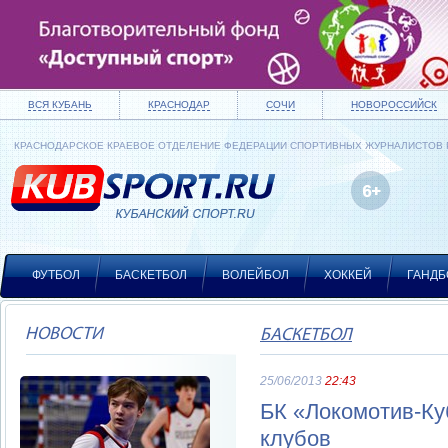
ВСЯ КУБАНЬ
КРАСНОДАР
СОЧИ
НОВОРОССИЙСК
КРАСНОДАРСКОЕ КРАЕВОЕ ОТДЕЛЕНИЕ ФЕДЕРАЦИИ СПОРТИВНЫХ ЖУРНАЛИСТОВ
ФУТБОЛ
БАСКЕТБОЛ
ВОЛЕЙБОЛ
ХОККЕЙ
ГАНДБ
НОВОСТИ
БАСКЕТБОЛ
25/06/2013
22:43
БК «Локомотив-Ку
клубов