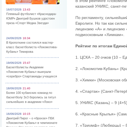
В этом рейтинге «Локомоти
казанский УНИКС, санкт-пе
16/07/2026
13:43
Пляжный футболист «Краснодара-
По регламенту, сильнейший
ЮМР» Дмитрий Бушков удостоен
Евролиги. Но так как сил
приза «Спорт Медиа Звезда»
лицензию «А» и лицензию «
подмосковным «Химкам».
24/06/2026
16:34
В Кропоткине состоялся мастер-
Рейтинг по итогам Едино
класс баскетболиста «Локомотива-
Кубань» Темирова
1. ЦСКА – 20 очков (10 – Е
19/06/2026
15:47
Баскетболисты Академии
2. «Локомотив-Кубань» (Кра
«Локомотив-Кубань» выиграли
«серебро» Спартакиады учащихся
3. «Химки» (Московская обл
18/06/2026
21:40
4. «Спартак» (Санкт-Петерб
Более 100 кубанских команд по
баскетболу 3х3 боролись за титул
сильнейших в академии «Локо»
5. УНИКС (Казань) – 9 (4+5)
6. «Красные Крылья» (Сама
16/06/2026
10:15
Дмитрий Пирог – о «бронзе» ПБК
«Локомотив-Кубань» в чемпионате
7. «Триумф» (Люберцы) – 8