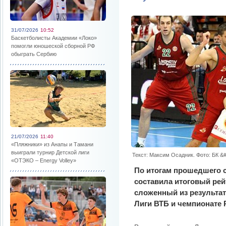
31/07/2026
10:52
Баскетболисты Академии «Локо»
помогли юношеской сборной РФ
обыграть Сербию
21/07/2026
11:40
«Пляжники» из Анапы и Тамани
выиграли турнир Детской лиги
Текст: Максим Осадник. Фото: БК &
«ОТЭКО – Energy Volley»
По итогам прошедшего 
составила итоговый рей
сложенный из результат
Лиги ВТБ и чемпионате 