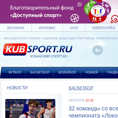
ВСЯ КУБАНЬ
КРАСНОДАР
СОЧИ
НОВОРОССИЙСК
КРАСНОДАРСКОЕ КРАЕВОЕ ОТДЕЛЕНИЕ ФЕДЕРАЦИИ СПОРТИВНЫХ ЖУРНАЛИСТОВ
ФУТБОЛ
БАСКЕТБОЛ
ВОЛЕЙБОЛ
ХОККЕЙ
ГАНДБ
НОВОСТИ
БАСКЕТБОЛ
08/05/2026
11:32
32 команды со вс
чемпионата «Локо