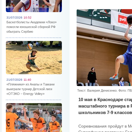
31/07/2026
10:52
Баскетболисты Академии «Локо»
помогли юношеской сборной РФ
обыграть Сербию
21/07/2026
11:40
«Пляжники» из Анапы и Тамани
выиграли турнир Детской лиги
Текст: Валерия Денисенко. Фото: П
«ОТЭКО – Energy Volley»
10 мая в Краснодаре ст
масштабного турнира в 
школьников 7-9 классов.
Соревнования пройдут в М