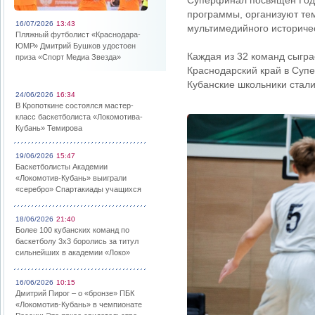
Суперфинал посвящен Году
программы, организуют те
16/07/2026
13:43
мультимедийного историчес
Пляжный футболист «Краснодара-
ЮМР» Дмитрий Бушков удостоен
Каждая из 32 команд сыгра
приза «Спорт Медиа Звезда»
Краснодарский край в Супе
Кубанские школьники стал
24/06/2026
16:34
В Кропоткине состоялся мастер-
класс баскетболиста «Локомотива-
Кубань» Темирова
19/06/2026
15:47
Баскетболисты Академии
«Локомотив-Кубань» выиграли
«серебро» Спартакиады учащихся
18/06/2026
21:40
Более 100 кубанских команд по
баскетболу 3х3 боролись за титул
сильнейших в академии «Локо»
16/06/2026
10:15
Дмитрий Пирог – о «бронзе» ПБК
«Локомотив-Кубань» в чемпионате