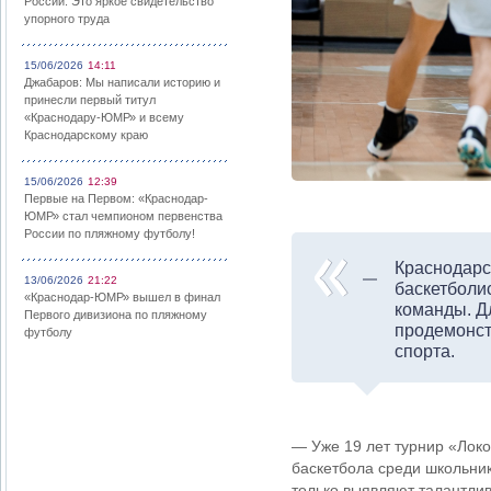
России: Это яркое свидетельство
упорного труда
15/06/2026
14:11
Джабаров: Мы написали историю и
принесли первый титул
«Краснодару-ЮМР» и всему
Краснодарскому краю
15/06/2026
12:39
Первые на Первом: «Краснодар-
ЮМР» стал чемпионом первенства
России по пляжному футболу!
Краснодарс
13/06/2026
21:22
баскетболи
«Краснодар-ЮМР» вышел в финал
команды. Д
Первого дивизиона по пляжному
продемонст
футболу
спорта.
— Уже 19 лет турнир «Локо
баскетбола среди школьник
только выявляют талантлив