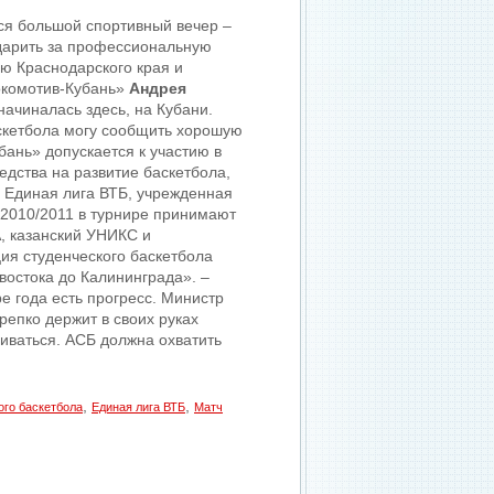
ся большой спортивный вечер –
одарить за профессиональную
ю Краснодарского края и
окомотив-Кубань»
Андрея
начиналась здесь, на Кубани.
скетбола могу сообщить хорошую
бань» допускается к участию в
редства на развитие баскетбола,
. Единая лига ВТБ, учрежденная
-2010/2011 в турнире принимают
А, казанский УНИКС и
ия студенческого баскетбола
востока до Калининграда». –
е года есть прогресс. Министр
репко держит в своих руках
виваться. АСБ должна охватить
,
,
ого баскетбола
Единая лига ВТБ
Матч