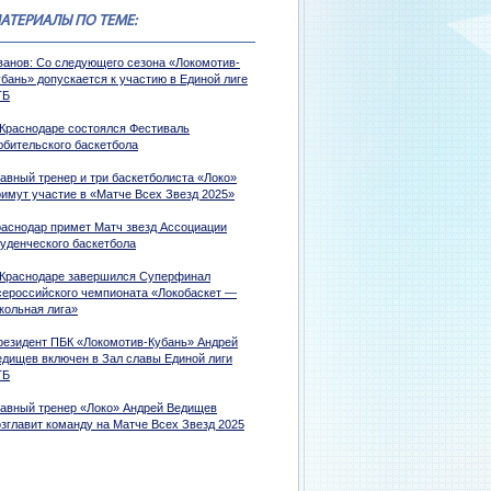
АТЕРИАЛЫ ПО ТЕМЕ:
ванов: Со следующего сезона «Локомотив-
убань» допускается к участию в Единой лиге
ТБ
 Краснодаре состоялся Фестиваль
юбительского баскетбола
лавный тренер и три баскетболиста «Локо»
римут участие в «Матче Всех Звезд 2025»
раснодар примет Матч звезд Ассоциации
туденческого баскетбола
 Краснодаре завершился Суперфинал
сероссийского чемпионата «Локобаскет —
кольная лига»
резидент ПБК «Локомотив-Кубань» Андрей
едищев включен в Зал славы Единой лиги
ТБ
лавный тренер «Локо» Андрей Ведищев
озглавит команду на Матче Всех Звезд 2025