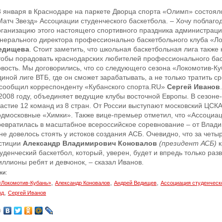
3 января в Краснодаре на паркете Дворца спорта «Олимп» состоял
Матч Звезд» Ассоциации студенческого баскетбола. – Хочу поблаг
рганизацию этого настоящего спортивного праздника администраци
енерального директора профессионально баскетбольного клуба «Л
едищева
. Стоит заметить, что школьная баскетбольная лига также 
тобы порадовать краснодарских любителей профессионального ба
овость. Мы договорились, что со следующего сезона «Локомотив-Ку
иной лиге ВТБ, где он сможет зарабатывать, а не только тратить с
 сообщил корреспонденту «Кубанского спорта.RU»
Сергей Иванов
 2008 году, объединяет ведущие клубы восточной Европы. В сезоне
частие 12 команд из 8 стран. От России выступают московский ЦСК
одмосковные «Химки». Также вице-премьер отметил, что «Ассоциац
ревратилась в масштабное всероссийское соревнование – от Влади
е довелось стоять у истоков создания АСБ. Очевидно, что за четыр
стиции
Александр Владимирович Коновалов
(президент АСБ)
к
уденческий баскетбол, который, уверен, будет и впредь только раз
иллионы ребят и девчонок, – сказал Иванов.
ки:
,
,
,
«Локомотив-Кубань»
Александр Коновалов
Андрей Ведищев
Ассоциация студенческ
,
зд
Сергей Иванов