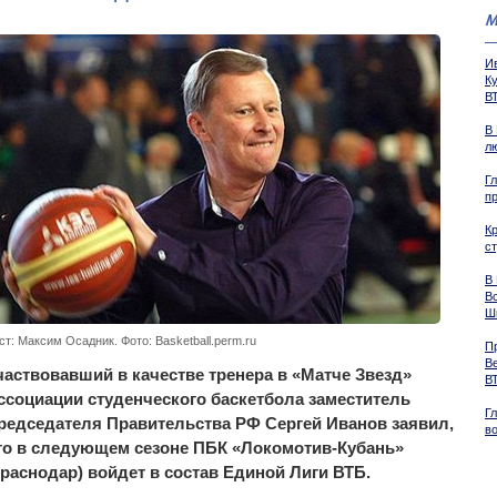
М
И
К
В
В
л
Г
п
К
с
В
В
Ш
ст: Максим Осадник. Фото: Basketball.perm.ru
П
В
частвовавший в качестве тренера в «Матче Звезд»
В
ссоциации студенческого баскетбола заместитель
Г
редседателя Правительства РФ Сергей Иванов заявил,
в
то в следующем сезоне ПБК «Локомотив-Кубань»
Краснодар) войдет в состав Единой Лиги ВТБ.