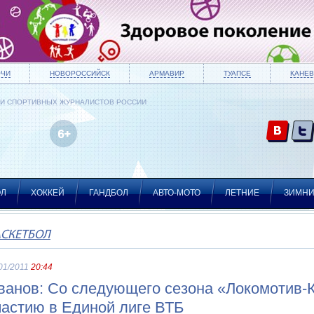
ОЧИ
НОВОРОССИЙСК
АРМАВИР
ТУАПСЕ
КАНЕВ
ИИ СПОРТИВНЫХ ЖУРНАЛИСТОВ РОССИИ
ОЛ
ХОККЕЙ
ГАНДБОЛ
АВТО-МОТО
ЛЕТНИЕ
ЗИМН
АСКЕТБОЛ
01/2011
20:44
ванов: Со следующего сезона «Локомотив-К
частию в Единой лиге ВТБ