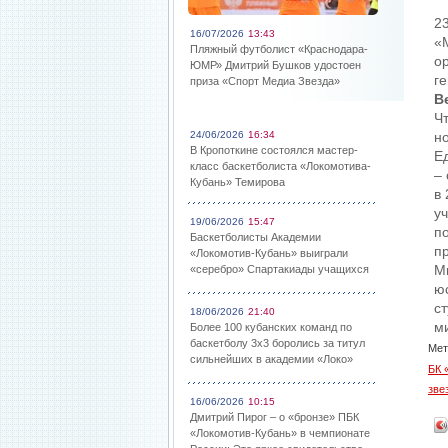
2
16/07/2026
13:43
«
Пляжный футболист «Краснодара-
о
ЮМР» Дмитрий Бушков удостоен
г
приза «Спорт Медиа Звезда»
В
Ч
24/06/2026
16:34
н
В Кропоткине состоялся мастер-
Ед
класс баскетболиста «Локомотива-
–
Кубань» Темирова
в
у
19/06/2026
15:47
п
Баскетболисты Академии
п
«Локомотив-Кубань» выиграли
Мн
«серебро» Спартакиады учащихся
ю
ст
18/06/2026
21:40
м
Более 100 кубанских команд по
баскетболу 3х3 боролись за титул
Мет
сильнейших в академии «Локо»
БК 
зве
16/06/2026
10:15
Дмитрий Пирог – о «бронзе» ПБК
«Локомотив-Кубань» в чемпионате