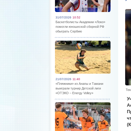
31/07/2026
10:52
Баскетболисты Академии «Локо»
помогли юношеской сборной РФ
обыграть Сербию
21/07/2026
11:40
«Пляжники» из Анапы и Тамани
выиграли турнир Детской лиги
Тек
«ОТЭКО – Energy Volley»
У
А
П
ч
(