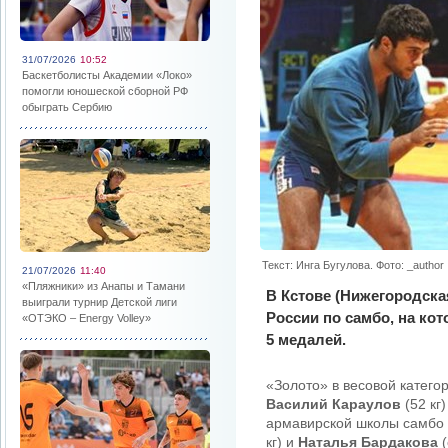
31/07/2026
10:52
Баскетболисты Академии «Локо»
помогли юношеской сборной РФ
обыграть Сербию
Текст: Инга Бугулова. Фото: _author
21/07/2026
11:40
«Пляжники» из Анапы и Тамани
В Кстове (Нижегородска
выиграли турнир Детской лиги
России по самбо, на ко
«ОТЭКО – Energy Volley»
5 медалей.
«Золото» в весовой катего
Василий Караулов
(52 кг
армавирской школы самбо 
кг) и
Наталья Бардакова
(