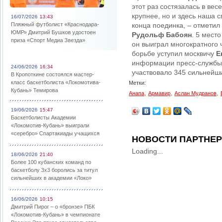
этот раз состязалась в вес
крупнее, но и здесь наша с
16/07/2026
13:43
Пляжный футболист «Краснодара-
конца поединка, – отмети
ЮМР» Дмитрий Бушков удостоен
Рудольф Бабоян
. 5 мест
приза «Спорт Медиа Звезда»
он выиграл многократного
борьбе уступил москвичу
Е
информации пресс-службы к
24/06/2026
16:34
участвовало 345 сильнейши
В Кропоткине состоялся мастер-
класс баскетболиста «Локомотива-
Метки:
Кубань» Темирова
,
,
,
Анапа
Армавир
Аслан Мудранов
19/06/2026
15:47
Баскетболисты Академии
«Локомотив-Кубань» выиграли
«серебро» Спартакиады учащихся
НОВОСТИ ПАРТНЕ
Loading...
18/06/2026
21:40
Более 100 кубанских команд по
баскетболу 3х3 боролись за титул
сильнейших в академии «Локо»
16/06/2026
10:15
Дмитрий Пирог – о «бронзе» ПБК
«Локомотив-Кубань» в чемпионате