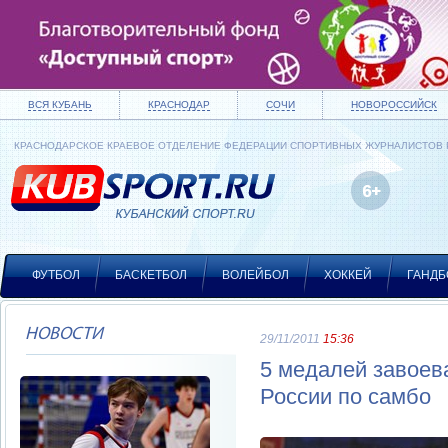
ВСЯ КУБАНЬ
КРАСНОДАР
СОЧИ
НОВОРОССИЙСК
КРАСНОДАРСКОЕ КРАЕВОЕ ОТДЕЛЕНИЕ ФЕДЕРАЦИИ СПОРТИВНЫХ ЖУРНАЛИСТОВ
ФУТБОЛ
БАСКЕТБОЛ
ВОЛЕЙБОЛ
ХОККЕЙ
ГАНДБ
НОВОСТИ
29/11/2011
15:36
5 медалей завоев
России по самбо