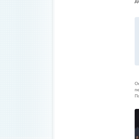
Д
О
п
П