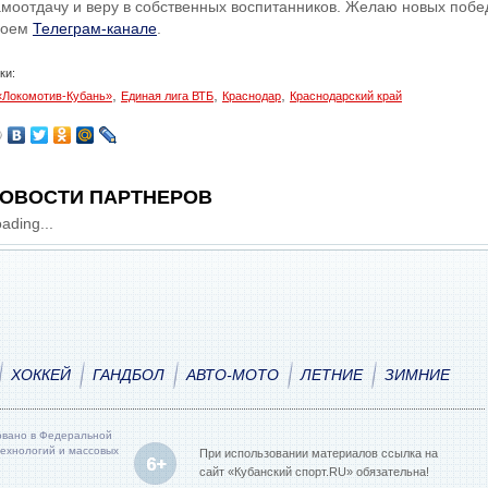
амоотдачу и веру в собственных воспитанников. Желаю новых побед
воем
Телеграм-канале
.
ки:
,
,
,
«Локомотив-Кубань»
Единая лига ВТБ
Краснодар
Краснодарский край
ОВОСТИ ПАРТНЕРОВ
ading...
ХОККЕЙ
ГАНДБОЛ
АВТО-МОТО
ЛЕТНИЕ
ЗИМНИЕ
овано в Федеральной
технологий и массовых
При использовании материалов ссылка на
сайт «Кубанский спорт.RU» обязательна!