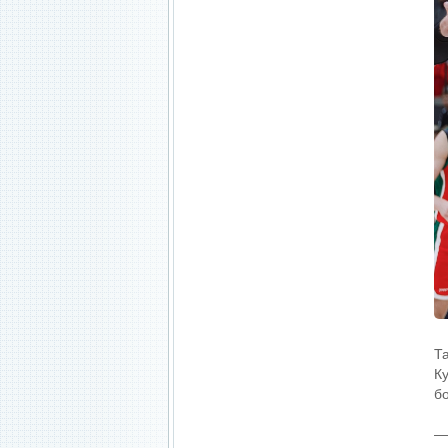
Т
К
б
—