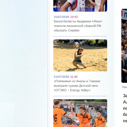
31/07/2026
10:52
Баскетболисты Академии «Локо»
помогли юношеской сборной РФ
обыграть Сербию
21/07/2026
11:40
«Пляжники» из Анапы и Тамани
выиграли турнир Детской лиги
Тек
«ОТЭКО – Energy Volley»
З
А
п
б
с