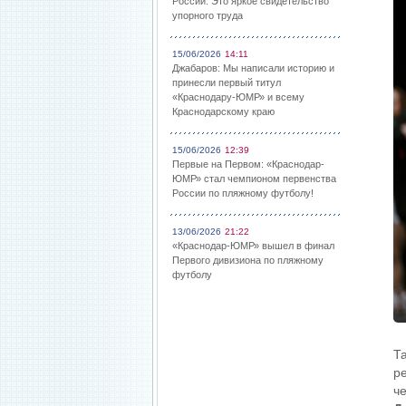
России: Это яркое свидетельство
упорного труда
15/06/2026
14:11
Джабаров: Мы написали историю и
принесли первый титул
«Краснодару-ЮМР» и всему
Краснодарскому краю
15/06/2026
12:39
Первые на Первом: «Краснодар-
ЮМР» стал чемпионом первенства
России по пляжному футболу!
13/06/2026
21:22
«Краснодар-ЮМР» вышел в финал
Первого дивизиона по пляжному
футболу
Т
ре
ч