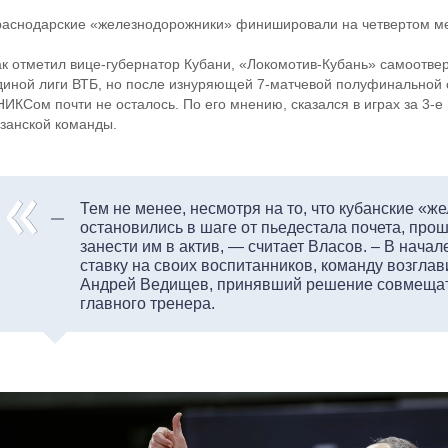
раснодарские «железнодорожники» финишировали на четвертом мес
ак отметил вице-губернатор Кубани, «Локомотив-Кубань» самоотве
диной лиги ВТБ, но после изнуряющей 7-матчевой полуфинальной с
НИКСом почти не осталось. По его мнению, сказался в играх за 3-е
азанской команды.
Тем не менее, несмотря на то, что кубанские «
остановились в шаге от пьедестала почета, пр
занести им в актив, — считает Власов. – В начал
ставку на своих воспитанников, команду возгла
Андрей Ведищев, принявший решение совмещат
главного тренера.