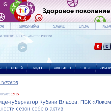
ОЧИ
НОВОРОССИЙСК
АРМАВИР
ТУАПСЕ
КАНЕВ
ИИ СПОРТИВНЫХ ЖУРНАЛИСТОВ РОССИИ
ОЛ
ХОККЕЙ
ГАНДБОЛ
АВТО-МОТО
ЛЕТНИЕ
ЗИМН
АСКЕТБОЛ
06/2025
10:55
ице-губернатор Кубани Власов: ПБК «Локом
анести сезон себе в актив