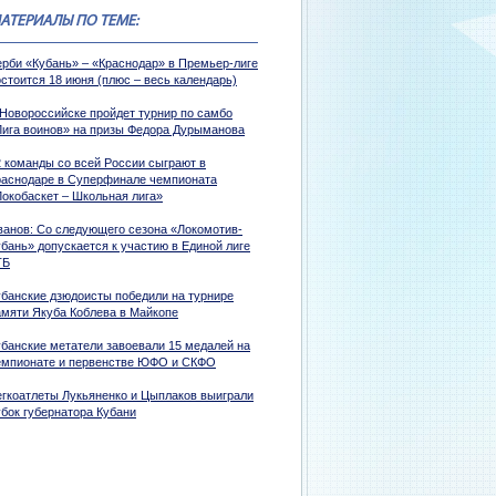
АТЕРИАЛЫ ПО ТЕМЕ:
ерби «Кубань» – «Краснодар» в Премьер-лиге
стоится 18 июня (плюс – весь календарь)
 Новороссийске пройдет турнир по самбо
Лига воинов» на призы Федора Дурыманова
2 команды со всей России сыграют в
раснодаре в Суперфинале чемпионата
Локобаскет – Школьная лига»
ванов: Со следующего сезона «Локомотив-
убань» допускается к участию в Единой лиге
ТБ
убанские дзюдоисты победили на турнире
амяти Якуба Коблева в Майкопе
убанские метатели завоевали 15 медалей на
емпионате и первенстве ЮФО и СКФО
егкоатлеты Лукьяненко и Цыплаков выиграли
убок губернатора Кубани