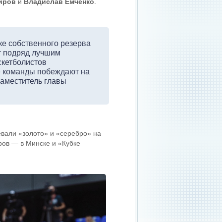
иров
и
Владислав Емченко
.
ке собственного резерва
ет подряд лучшим
скетболистов
е команды побеждают на
заместитель главы
вали «золото» и «серебро» на
ров — в Минске и «Кубке