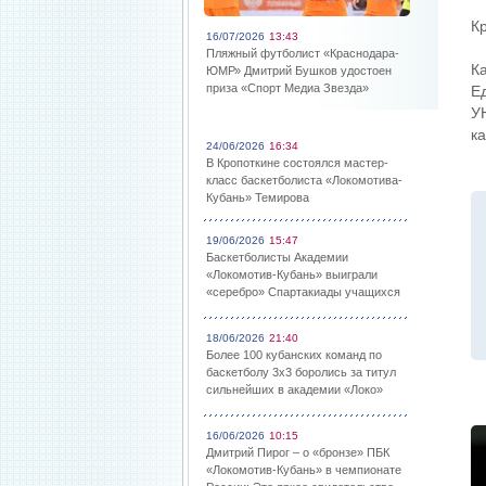
К
16/07/2026
13:43
Пляжный футболист «Краснодара-
К
ЮМР» Дмитрий Бушков удостоен
приза «Спорт Медиа Звезда»
Е
У
к
24/06/2026
16:34
В Кропоткине состоялся мастер-
класс баскетболиста «Локомотива-
Кубань» Темирова
19/06/2026
15:47
Баскетболисты Академии
«Локомотив-Кубань» выиграли
«серебро» Спартакиады учащихся
18/06/2026
21:40
Более 100 кубанских команд по
баскетболу 3х3 боролись за титул
сильнейших в академии «Локо»
16/06/2026
10:15
Дмитрий Пирог – о «бронзе» ПБК
«Локомотив-Кубань» в чемпионате