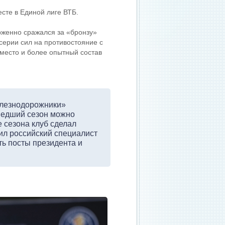
те в Единой лиге ВТБ.
рженно сражался за «бронзу»
ерии сил на противостояние с
 место и более опытный состав
железнодорожники»
ошедший сезон можно
е сезона клуб сделал
вил российский специалист
ь посты президента и