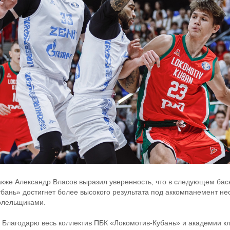
акже Александр Власов выразил уверенность, что в следующем бас
убань» достигнет более высокого результата под аккомпанемент н
олельщиками.
 Благодарю весь коллектив ПБК «Локомотив-Кубань» и академии клу