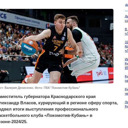
М
Д
со
В
«
3
К
«
И
К
В
К
п
ст: Валерия Денисенко. Фото: ПБК "Локомотив-Кубань"
К
ч
аместитель губернатора Краснодарского края
лександр Власов, курирующий в регионе сферу спорта,
Л
К
одвел итоги выступления профессионального
аскетбольного клуба «Локомотив-Кубань» в
езоне-2024/25.