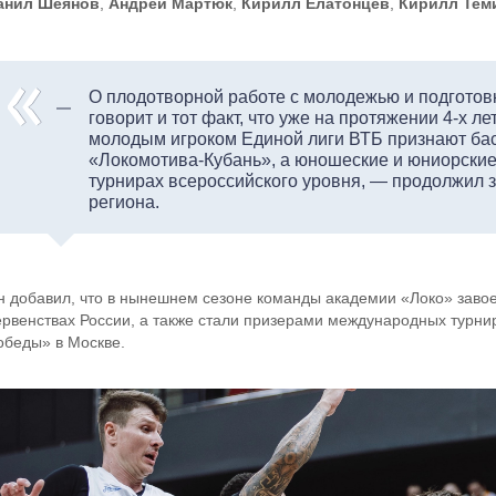
анил Шеянов
,
Андрей Мартюк
,
Кирилл Елатонцев
,
Кирилл Тем
О плодотворной работе с молодежью и подготов
говорит и тот факт, что уже на протяжении 4-х л
молодым игроком Единой лиги ВТБ признают ба
«Локомотива-Кубань», а юношеские и юниорски
турнирах всероссийского уровня, — продолжил 
региона.
н добавил, что в нынешнем сезоне команды академии «Локо» завое
ервенствах России, а также стали призерами международных турни
обеды» в Москве.