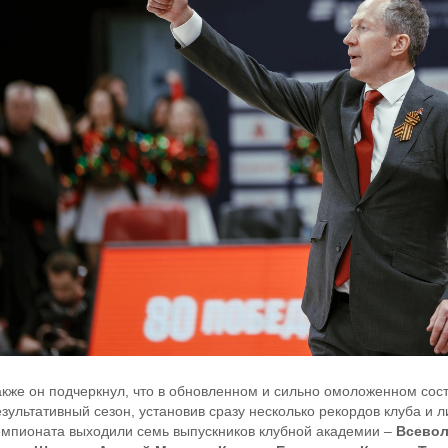
акже он подчеркнул, что в обновленном и сильно омоложенном сост
зультативный сезон, установив сразу несколько рекордов клуба и л
емпионата выходили семь выпускников клубной академии –
Всевол