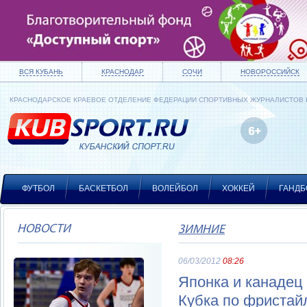
ВСЯ КУБАНЬ
КРАСНОДАР
СОЧИ
НОВОРОССИЙСК
КРАСНОДАРСКОЕ КРАЕВОЕ ОТДЕЛЕНИЕ ФЕДЕРАЦИИ СПОРТИВНЫХ ЖУРНАЛИСТОВ
ФУТБОЛ
БАСКЕТБОЛ
ВОЛЕЙБОЛ
ХОККЕЙ
ГАНДБ
НОВОСТИ
ЗИМНИЕ
06/03/2012
08:26
Японка и канадец
Кубка по фристай