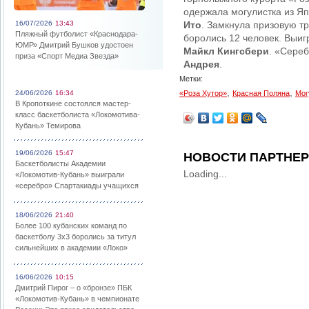
одержала могулистка из Я
16/07/2026
13:43
Ито
. Замкнула призовую т
Пляжный футболист «Краснодара-
боролись 12 человек. Выиг
ЮМР» Дмитрий Бушков удостоен
Майкл Кингсбери
. «Сере
приза «Спорт Медиа Звезда»
Андрея
.
Метки:
,
,
24/06/2026
16:34
«Роза Хутор»
Красная Поляна
Мог
В Кропоткине состоялся мастер-
класс баскетболиста «Локомотива-
Кубань» Темирова
19/06/2026
15:47
НОВОСТИ ПАРТНЕ
Баскетболисты Академии
Loading...
«Локомотив-Кубань» выиграли
«серебро» Спартакиады учащихся
18/06/2026
21:40
Более 100 кубанских команд по
баскетболу 3х3 боролись за титул
сильнейших в академии «Локо»
16/06/2026
10:15
Дмитрий Пирог – о «бронзе» ПБК
«Локомотив-Кубань» в чемпионате