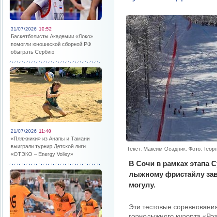
31/07/2026
10:52
Баскетболисты Академии «Локо»
помогли юношеской сборной РФ
обыграть Сербию
21/07/2026
11:40
«Пляжники» из Анапы и Тамани
выиграли турнир Детской лиги
Текст: Максим Осадник. Фото: Геор
«ОТЭКО – Energy Volley»
В Сочи в рамках этапа 
лыжному фристайлу зав
могулу.
Эти тестовые соревновани
горнолыжного курорта «Ро