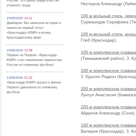
России: Это яркое свидетельство
Нестеров Александр (Лабин
упорного труда
100 м вольный стиль, деву
15/06/2026
14:11
Сурманидзе Серафима (Ти
Джабаров: Мы написали историю и
принесли первый титул
«Краснодару-ЮМР» и всему
100 м вольный стиль, юно
Краснодарскому краю
Глеб (Краснодар).
15/06/2026
12:39
100 м комплексное плаван
Первые на Первом: «Краснодар-
(Тимашевский район), 3. К
ЮМР» стал чемпионом первенства
России по пляжному футболу!
100 м комплексное плаван
3. Ерыгин Родион (Краснод
13/06/2026
21:22
«Краснодар-ЮМР» вышел в финал
Первого дивизиона по пляжному
200 м комплексное плавани
футболу
Лунгул Анастасия (Кавказск
200 м комплексное плаван
Айдинов Александр (Сочи).
100 м комплексное плаван
Валерия (Краснодар), 3. К