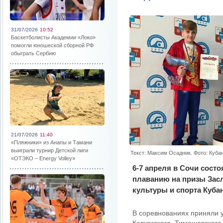
31/07/2026
10:52
Баскетболисты Академии «Локо»
помогли юношеской сборной РФ
обыграть Сербию
21/07/2026
11:40
«Пляжники» из Анапы и Тамани
выиграли турнир Детской лиги
Текст: Максим Осадник. Фото: Куба
«ОТЭКО – Energy Volley»
6-7 апреля в Сочи состо
плаванию на призы Зас
культуры и спорта Куба
В соревнованиях приняли у