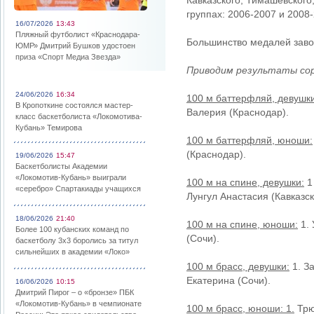
Кавказского, Тимашевского
группах: 2006-2007 и 2008
16/07/2026
13:43
Пляжный футболист «Краснодара-
Большинство медалей заво
ЮМР» Дмитрий Бушков удостоен
приза «Спорт Медиа Звезда»
Приводим результаты сор
24/06/2026
16:34
100 м баттерфляй, девушки
В Кропоткине состоялся мастер-
Валерия (Краснодар).
класс баскетболиста «Локомотива-
Кубань» Темирова
100 м баттерфляй, юноши:
(Краснодар).
19/06/2026
15:47
Баскетболисты Академии
«Локомотив-Кубань» выиграли
100 м на спине, девушки:
1
«серебро» Спартакиады учащихся
Лунгул Анастасия (Кавказск
18/06/2026
21:40
100 м на спине, юноши:
1. 
Более 100 кубанских команд по
(Сочи).
баскетболу 3х3 боролись за титул
сильнейших в академии «Локо»
100 м брасс, девушки:
1. З
Екатерина (Сочи).
16/06/2026
10:15
Дмитрий Пирог – о «бронзе» ПБК
«Локомотив-Кубань» в чемпионате
100 м брасс, юноши: 1.
Трю