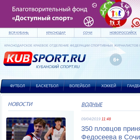
ВСЯ КУБАНЬ
КРАСНОДАР
СОЧИ
НОВОРОССИЙСК
КРАСНОДАРСКОЕ КРАЕВОЕ ОТДЕЛЕНИЕ ФЕДЕРАЦИИ СПОРТИВНЫХ ЖУРНАЛИСТОВ
ФУТБОЛ
БАСКЕТБОЛ
ВОЛЕЙБОЛ
ХОККЕЙ
ГАНДБ
НОВОСТИ
ВОДНЫЕ
09/04/2019
11:48
350 пловцов приня
Федосеева в Сочи