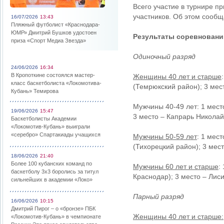
Всего участие в турнире п
участников. Об этом сообщ
16/07/2026
13:43
Пляжный футболист «Краснодара-
ЮМР» Дмитрий Бушков удостоен
Результаты соревновани
приза «Спорт Медиа Звезда»
Одиночный разряд
24/06/2026
16:34
В Кропоткине состоялся мастер-
Женщины 40 лет и старше
класс баскетболиста «Локомотива-
(Темрюкский район); 3 мес
Кубань» Темирова
Мужчины 40-49 лет: 1 место
19/06/2026
15:47
3 место – Капрарь Николай 
Баскетболисты Академии
«Локомотив-Кубань» выиграли
«серебро» Спартакиады учащихся
Мужчины 50-59 лет
: 1 мес
(Тихорецкий район); 3 мест
18/06/2026
21:40
Более 100 кубанских команд по
Мужчины 60 лет и старше
:
баскетболу 3х3 боролись за титул
Краснодар); 3 место – Лис
сильнейших в академии «Локо»
Парный разряд
16/06/2026
10:15
Дмитрий Пирог – о «бронзе» ПБК
Женщины 40 лет и старше:
«Локомотив-Кубань» в чемпионате