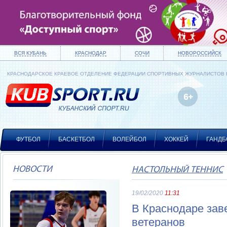
ВСЯ КУБАНЬ
КРАСНОДАР
СОЧИ
НОВОРОССИЙСК
КРАСНОДАРСКОЕ КРАЕВОЕ ОТДЕЛЕНИЕ ФЕДЕРАЦИИ СПОРТИВНЫХ ЖУРНАЛИСТОВ
ФУТБОЛ
БАСКЕТБОЛ
ВОЛЕЙБОЛ
ХОККЕЙ
ГАНДБ
НОВОСТИ
НАСТОЛЬНЫЙ ТЕННИС
19/02/2020
11:31
В Краснодаре зав
ветеранов