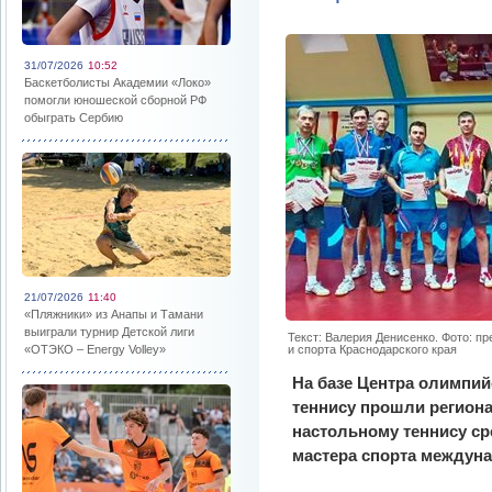
31/07/2026
10:52
Баскетболисты Академии «Локо»
помогли юношеской сборной РФ
обыграть Сербию
21/07/2026
11:40
«Пляжники» из Анапы и Тамани
выиграли турнир Детской лиги
Текст: Валерия Денисенко. Фото: п
«ОТЭКО – Energy Volley»
и спорта Краснодарского края
На базе Центра олимпий
теннису прошли регион
настольному теннису ср
мастера спорта междуна