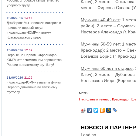
России: Это яркое свидетельство
Ключ); 2 место – Соколова
упорного труда
место – Фирсова Оксана (У
15/06/2026
14:11
Мужчины 40-49 лет
: 1 мес
Джабаров: Мы написали историю и
район); 2 место – Случевск
принесли первый титул
Нестеров Александр (г. Кра
«Краснодару-ЮМР» и всему
Краснодарскому краю
Мужчины 50-59 лет
: 1 мест
Краснодар); 2 место – Саен
15/06/2026
12:39
Первые на Первом: «Краснодар-
Богачков Борис (г. Краснода
ЮМР» стал чемпионом первенства
России по пляжному футболу!
Мужчины 60 лет и старше
:
Ключ); 2 место – Дубанеев 
13/06/2026
21:22
Большаков Игорь (Кореновс
«Краснодар-ЮМР» вышел в финал
Первого дивизиона по пляжному
футболу
Метки:
,
,
Настольный теннис
Краснодар
Кр
НОВОСТИ ПАРТНЕ
Loading...