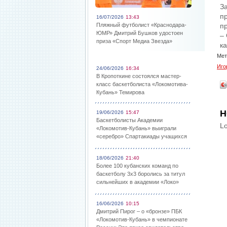
За
п
16/07/2026
13:43
Пляжный футболист «Краснодара-
пр
ЮМР» Дмитрий Бушков удостоен
–
приза «Спорт Медиа Звезда»
к
Мет
Иго
24/06/2026
16:34
В Кропоткине состоялся мастер-
класс баскетболиста «Локомотива-
Кубань» Темирова
Н
19/06/2026
15:47
Баскетболисты Академии
Lo
«Локомотив-Кубань» выиграли
«серебро» Спартакиады учащихся
18/06/2026
21:40
Более 100 кубанских команд по
баскетболу 3х3 боролись за титул
сильнейших в академии «Локо»
16/06/2026
10:15
Дмитрий Пирог – о «бронзе» ПБК
«Локомотив-Кубань» в чемпионате