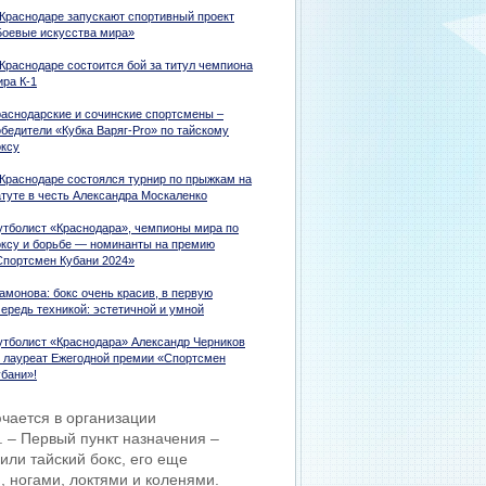
 Краснодаре запускают спортивный проект
Боевые искусства мира»
 Краснодаре состоится бой за титул чемпиона
ира К-1
раснодарские и сочинские спортсмены –
обедители «Кубка Варяг-Pro» по тайскому
оксу
 Краснодаре состоялся турнир по прыжкам на
атуте в честь Александра Москаленко
утболист «Краснодара», чемпионы мира по
оксу и борьбе — номинанты на премию
Спортсмен Кубани 2024»
амонова: бокс очень красив, в первую
чередь техникой: эстетичной и умной
утболист «Краснодара» Александр Черников
 лауреат Ежегодной премии «Спортсмен
убани»!
ючается в организации
 – Первый пункт назначения –
или тайский бокс, его еще
, ногами, локтями и коленями.