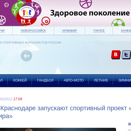
ОЧИ
НОВОРОССИЙСК
АРМАВИР
ТУАПСЕ
КАНЕВ
ИИ СПОРТИВНЫХ ЖУРНАЛИСТОВ РОССИИ
ОЛ
ХОККЕЙ
ГАНДБОЛ
АВТО-МОТО
ЛЕТНИЕ
ЗИМН
06/2012
17:09
 Краснодаре запускают спортивный проект 
ира»
М