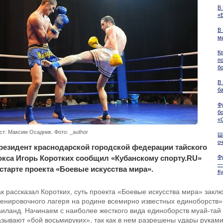
В
«
В
м
К
п
б
В
б
Ф
б
«
ст: Максим Осадник. Фото: _author
Ш
о
резидент краснодарской городской федерации тайского
окса Игорь Коротких сообщил «Кубанскому спорту.RU»
Ф
—
 старте проекта «Боевые искусства мира».
К
ак рассказал Коротких, суть проекта «Боевые искусства мира» закл
ренировочного лагеря на родине всемирно известных единоборств».
аиланд. Начинаем с наиболее жесткого вида единоборств муай-тай 
азывают «бой восьмируких», так как в нем разрешены удары руками