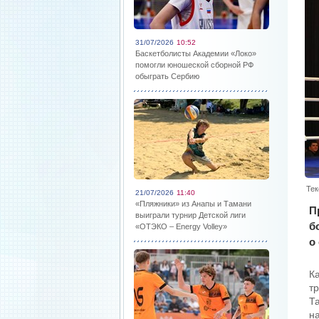
31/07/2026
10:52
Баскетболисты Академии «Локо»
помогли юношеской сборной РФ
обыграть Сербию
Тек
21/07/2026
11:40
«Пляжники» из Анапы и Тамани
П
выиграли турнир Детской лиги
б
«ОТЭКО – Energy Volley»
о
К
т
Т
н