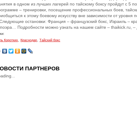
нятия в одном из лучших лагерей по тайскому боксу пройдут с 5 по
рограмме – тренировки, посещение профессиональных боев, тайс
иобщиться к этому боевому искусству вне зависимости от уровня по
 Следующие остановки: Франция – французский бокс, Израиль – кра
апоэра… Подробности можно узнать на нашем сайте – thaikick.ru, –
ки:
,
,
рь Коротких
Краснодар
Тайский бокс
ОВОСТИ ПАРТНЕРОВ
ading...