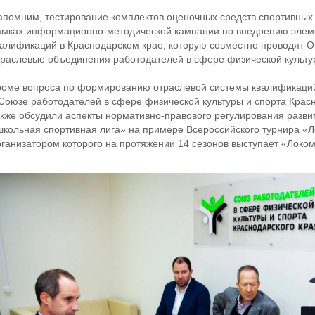
апомним, тестирование комплектов оценочных средств спортивных
амках информационно-методической кампании по внедрению элем
валификаций в Краснодарском крае, которую совместно проводят 
траслевые объединения работодателей в сфере физической культур
роме вопроса по формированию отраслевой системы квалификаций 
 Союзе работодателей в сфере физической культуры и спорта Красн
акже обсудили аспекты нормативно-правового регулирования разви
школьная спортивная лига» на примере Всероссийского турнира «Л
рганизатором которого на протяжении 14 сезонов выступает «Локом