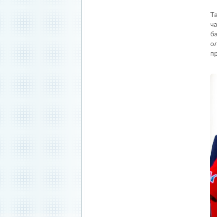
Т
ч
б
о
п