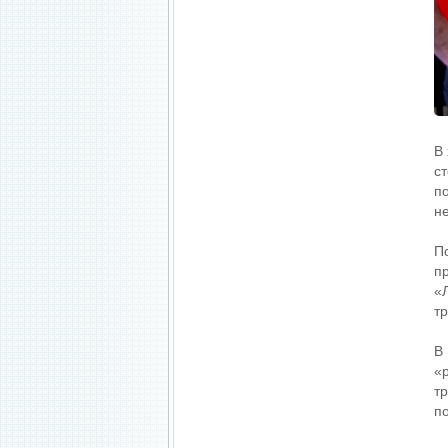
В
с
п
н
П
п
«
т
В
«
т
п