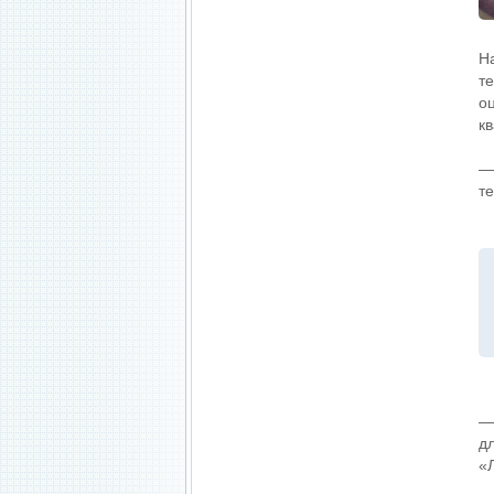
Н
т
о
к
—
т
—
д
«