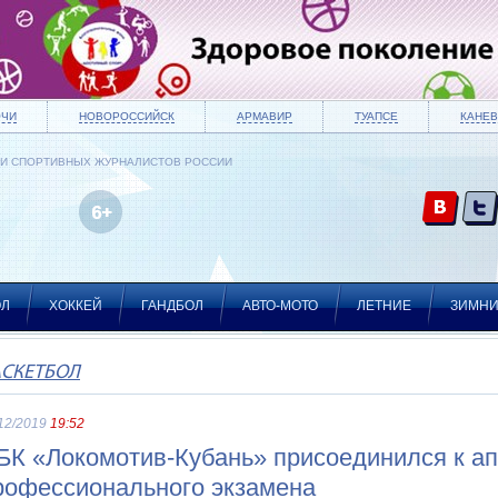
ОЧИ
НОВОРОССИЙСК
АРМАВИР
ТУАПСЕ
КАНЕВ
ИИ СПОРТИВНЫХ ЖУРНАЛИСТОВ РОССИИ
ОЛ
ХОККЕЙ
ГАНДБОЛ
АВТО-МОТО
ЛЕТНИЕ
ЗИМН
АСКЕТБОЛ
12/2019
19:52
БК «Локомотив-Кубань» присоединился к а
рофессионального экзамена