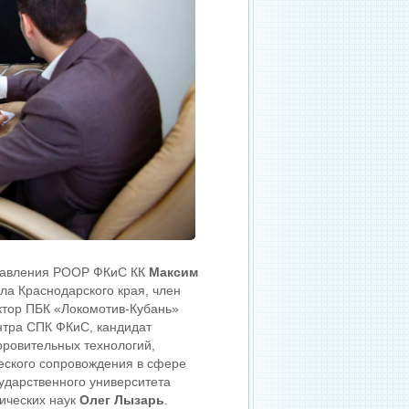
Правления РООР ФКиС КК
Максим
ла Краснодарского края, член
ктор ПБК «Локомотив-Кубань»
нтра СПК ФКиС, кандидат
ровительных технологий,
еского сопровождения в сфере
сударственного университета
гических наук
Олег Лызарь
.