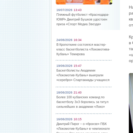
Н
16/07/2026
13:43
р
Пляжный футболист «Краснодара-
к
ЮМР» Дмитрий Бушков удостоен
приза «Спорт Медиа Звезда»
о
К
24/06/2026
16:34
в
В Кропоткине состоялся мастер-
т
класс баскетболиста «Локомотива-
Кубань» Темирова
«
о
19/06/2026
15:47
Баскетболисты Академии
«Локомотив-Кубань» выиграли
«серебро» Спартакиады учащихся
18/06/2026
21:40
Более 100 кубанских команд по
баскетболу 3х3 боролись за титул
сильнейших в академии «Локо»
16/06/2026
10:15
Дмитрий Пирог – о «бронзе» ПБК
«Локомотив-Кубань» в чемпионате