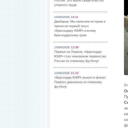
России: Это яркое свидетельство
упорного труда
15/06/2026
14:11
Джабаров: Мы написали историю и
принесли первый титул
«Краснодару-ЮМР» и всему
Краснодарскому краю
15/06/2026
12:39
Первые на Первом: «Краснодар-
ЮМР» стал чемпионом первенства
России по пляжному футболу!
13/06/2026
21:22
«Краснодар-ЮМР» вышел в финал
Первого дивизиона по пляжному
У
футболу
О
П
С
э
н
с
ф