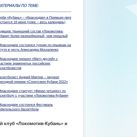
АТЕРИАЛЫ ПО ТЕМЕ:
ерби «Кубань» – «Краснодар» в Премьер-лиге
стоится 18 июня (плюс – весь календарь)
едищев: Нынешний состав «Локомотива-
убани» более разнообразный, чем прошлый
 Краснодаре состоялся турнир по прыжкам на
атуте в честь Александра Москаленко
 Краснодаре прошел «Матч друзей» с
частием знаменитых российских
аскетболистов
аскетболист Андрей Мартюк – лауреат
жегодной премии «Спортсмен Кубани 2022»
 Краснодаре стартует «Финал четырех» по
аскетболу с участием «Локомотива-Кубани»
 Краснодаре состоялся Фестиваль
юбительского баскетбола
 клуб «Локомотив-Кубань» и