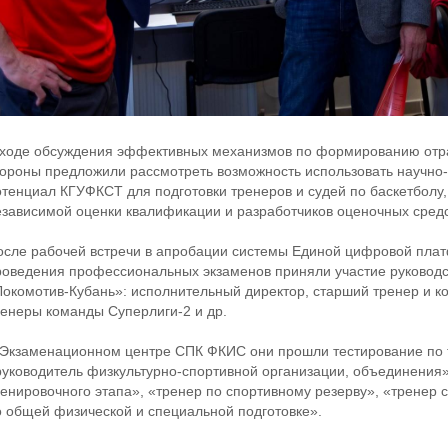
 ходе обсуждения эффективных механизмов по формированию отр
тороны предложили рассмотреть возможность использовать научно-
отенциал КГУФКСТ для подготовки тренеров и судей по баскетболу,
езависимой оценки квалификации и разработчиков оценочных сред
осле рабочей встречи в апробации системы Единой цифровой пл
роведения профессиональных экзаменов приняли участие руководс
Локомотив-Кубань»: исполнительный директор, старший тренер и 
ренеры команды Суперлиги-2 и др.
 Экзаменационном центре СПК ФКИС они прошли тестирование по 
руководитель физкультурно-спортивной организации, объединения»
ренировочного этапа», «тренер по спортивному резерву», «тренер 
о общей физической и специальной подготовке».