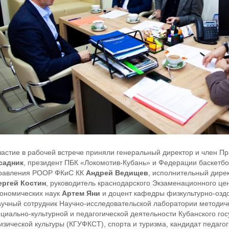
частие в рабочей встрече приняли генеральный директор и член 
садник
, президент ПБК «Локомотив-Кубань» и Федерации баскетбо
равления РООР ФКиС КК
Андрей Ведищев
, исполнительный дире
ергей Костин
, руководитель краснодарского Экзаменационного це
кономических наук
Артем Яни
и доцент кафедры физкультурно-оздо
аучный сотрудник Научно-исследовательской лаборатории методич
оциально-культурной и педагогической деятельности Кубанского го
изической культуры (КГУФКСТ), спорта и туризма, кандидат педаго