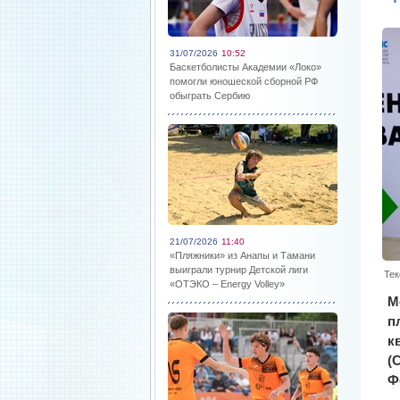
31/07/2026
10:52
Баскетболисты Академии «Локо»
помогли юношеской сборной РФ
обыграть Сербию
21/07/2026
11:40
«Пляжники» из Анапы и Тамани
выиграли турнир Детской лиги
Тек
«ОТЭКО – Energy Volley»
М
п
к
(
Ф