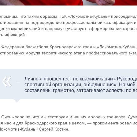
апомним, что таким образом ПБК «Локомотив-Кубань» присоединил
естирования на подтверждение профессиональной квалификации 
ценки квалификаций и напрямую участвует в формировании отрас
валификаций.
 Федерация баскетбола Краснодарского края и «Локомотив-Кубань
естированию модуля теоретического этапа профессионального экз
Лично я прошел тест по квалификации «Руковод
спортивной организации, объединения». На мой 
составлены грамотно, затрагивают аспекты по в
 Очень хорошо, что мы тестируем и наших молодых тренеров. Дум
ля нас и для Краснодарского края в целом, — прокомментировал 
Локомотив-Кубань» Сергей Костин.