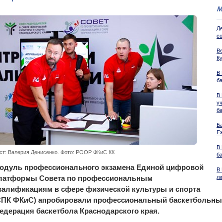
М
Д
со
В
К
В
б
В
у
б
Б
Е
В
ст: Валерия Денисенко. Фото: РООР ФКиС КК
б
одуль профессионального экзамена Единой цифровой
В
латформы Совета по профессиональным
л
валификациям в сфере физической культуры и спорта
СПК ФКиС) апробировали профессиональный баскетбольный
едерация баскетбола Краснодарского края.