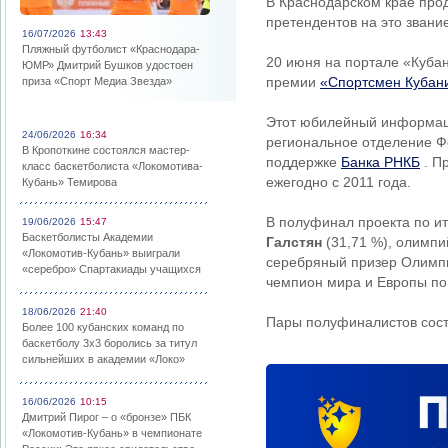
В Краснодарском крае прод
претендентов на это звани
16/07/2026
13:43
Пляжный футболист «Краснодара-
20 июня на портале «Куба
ЮМР» Дмитрий Бушков удостоен
премии
«Спортсмен Кубани
приза «Спорт Медиа Звезда»
Этот юбилейный информаци
24/06/2026
16:34
региональное отделение Ф
В Кропоткине состоялся мастер-
поддержке
Банка РНКБ
. П
класс баскетболиста «Локомотива-
ежегодно с 2011 года.
Кубань» Темирова
В полуфинал проекта по и
19/06/2026
15:47
Баскетболисты Академии
Галстян
(31,71 %), олимпи
«Локомотив-Кубань» выиграли
серебряный призер Олимпи
«серебро» Спартакиады учащихся
чемпион мира и Европы по
18/06/2026
21:40
Пары полуфиналистов сост
Более 100 кубанских команд по
баскетболу 3х3 боролись за титул
сильнейших в академии «Локо»
16/06/2026
10:15
Дмитрий Пирог – о «бронзе» ПБК
«Локомотив-Кубань» в чемпионате