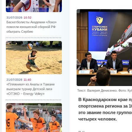
31/07/2026
10:52
Баскетболисты Академии «Локо»
помогли юношеской сборной РФ
обыграть Сербию
21/07/2026
11:40
«Пляжники» из Анапы и Тамани
выиграли турнир Детской лиги
Текст: Валерия Денисенко. Фото: К
«ОТЭКО – Energy Volley»
В Краснодарском крае 
спортсмена региона за 1
это звание после групп
четырех человек.