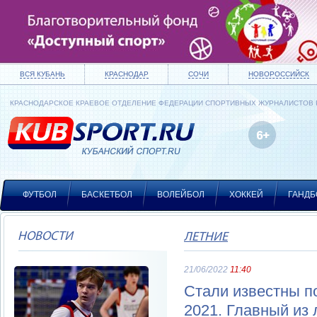
ВСЯ КУБАНЬ
КРАСНОДАР
СОЧИ
НОВОРОССИЙСК
КРАСНОДАРСКОЕ КРАЕВОЕ ОТДЕЛЕНИЕ ФЕДЕРАЦИИ СПОРТИВНЫХ ЖУРНАЛИСТОВ
ФУТБОЛ
БАСКЕТБОЛ
ВОЛЕЙБОЛ
ХОККЕЙ
ГАНДБ
НОВОСТИ
ЛЕТНИЕ
21/06/2022
11:40
Стали известны п
2021. Главный из