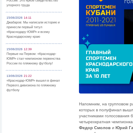
России: Это яркое свидетельство
упорного труда
15/06/2026
14:11
Джабаров: Мы написали историю и
принесли первый титул
«Краснодару-ЮМР» и всему
Краснодарскому краю
15/06/2026
12:39
Первые на Первом: «Краснодар-
ЮМР» стал чемпионом первенства
России по пляжному футболу!
13/06/2026
21:22
«Краснодар-ЮМР» вышел в финал
Первого дивизиона по пляжному
футболу
Напомним, на групповом ра
которых в полуфинал вышл
участниками голосования 
четырехкратная чемпионка
Федор Смолов
и
Юрий Га