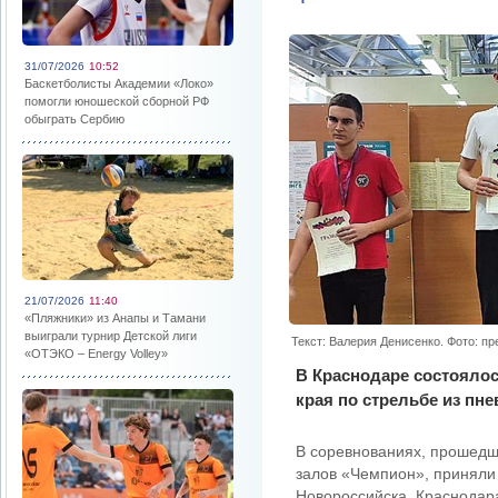
31/07/2026
10:52
Баскетболисты Академии «Локо»
помогли юношеской сборной РФ
обыграть Сербию
21/07/2026
11:40
«Пляжники» из Анапы и Тамани
выиграли турнир Детской лиги
Текст: Валерия Денисенко. Фото: п
«ОТЭКО – Energy Volley»
В Краснодаре состоялос
края по стрельбе из пн
В соревнованиях, прошедш
залов «Чемпион», приняли 
Новороссийска, Краснодара