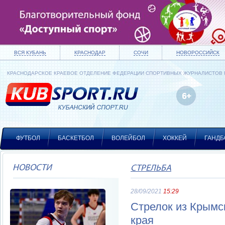
ВСЯ КУБАНЬ
КРАСНОДАР
СОЧИ
НОВОРОССИЙСК
КРАСНОДАРСКОЕ КРАЕВОЕ ОТДЕЛЕНИЕ ФЕДЕРАЦИИ СПОРТИВНЫХ ЖУРНАЛИСТОВ
ФУТБОЛ
БАСКЕТБОЛ
ВОЛЕЙБОЛ
ХОККЕЙ
ГАНДБ
НОВОСТИ
СТРЕЛЬБА
28/09/2021
15:29
Стрелок из Крымс
края