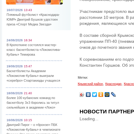
16/07/2026
13:43
Участникам предстояло вып
Пляжный футболист «Краснодара-
расстоянии 10 метров. В р
ЮМР» Дмитрий Бушков удостоен
рождения, являющиеся чле
приза «Спорт Медиа Звезда»
В составе сборной Крымско
24/06/2026
16:34
упражнении ПП-40 (пневмат
В Кропоткине состоялся мастер-
очков до почетного звания 
класс баскетболиста «Локомотива-
Кубань» Темирова
К соревнованиям его подг
Константин Горшков. Об э
19/06/2026
15:47
Баскетболисты Академии
«Локомотив-Кубань» выиграли
Метки:
«серебро» Спартакиады учащихся
,
,
Крымский район
Краснодар
Красн
18/06/2026
21:40
Более 100 кубанских команд по
баскетболу 3х3 боролись за титул
сильнейших в академии «Локо»
НОВОСТИ ПАРТНЕ
Loading...
16/06/2026
10:15
Дмитрий Пирог – о «бронзе» ПБК
«Локомотив-Кубань» в чемпионате